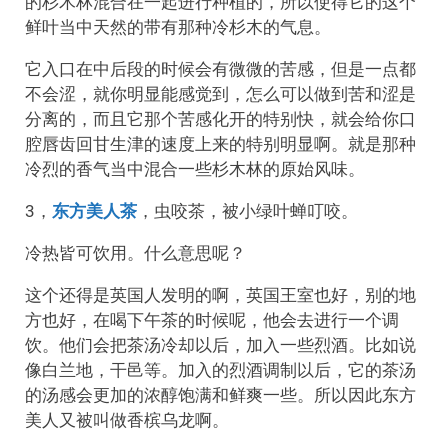
的杉木林混合在一起进行种植的，所以使得它的这个
鲜叶当中天然的带有那种冷杉木的气息。
它入口在中后段的时候会有微微的苦感，但是一点都
不会涩，就你明显能感觉到，怎么可以做到苦和涩是
分离的，而且它那个苦感化开的特别快，就会给你口
腔唇齿回甘生津的速度上来的特别明显啊。就是那种
冷烈的香气当中混合一些杉木林的原始风味。
3，
东方美人茶
，虫咬茶，被小绿叶蝉叮咬。
冷热皆可饮用。什么意思呢？
这个还得是英国人发明的啊，英国王室也好，别的地
方也好，在喝下午茶的时候呢，他会去进行一个调
饮。他们会把茶汤冷却以后，加入一些烈酒。比如说
像白兰地，干邑等。加入的烈酒调制以后，它的茶汤
的汤感会更加的浓醇饱满和鲜爽一些。所以因此东方
美人又被叫做香槟乌龙啊。