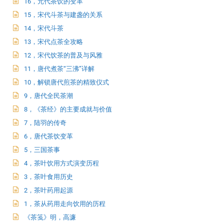
16，元代茶饮的变革
15，宋代斗茶与建盏的关系
14，宋代斗茶
13，宋代点茶全攻略
12，宋代饮茶的普及与风雅
11，唐代煮茶“三沸”详解
10，解锁唐代煎茶的精致仪式
9，唐代全民茶潮
8，《茶经》的主要成就与价值
7，陆羽的传奇
6，唐代茶饮变革
5，三国茶事
4，茶叶饮用方式演变历程
3，茶叶食用历史
2，茶叶药用起源
1，茶从药用走向饮用的历程
《茶笺》明，高濂