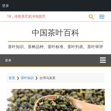
登录
跳
18，传统茶艺的冲泡技艺
转
到
主
中国茶叶百科
要
内
容
茶叶知识、茶树品种、茶叶标准、茶叶列表、茶叶审评
菜单
首页
❯
茶叶知识
❯
台湾乌龙茶