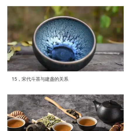
15，宋代斗茶与建盏的关系