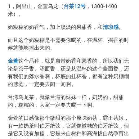
1，阿里山，
金萱乌龙（
台茶12号
，1300-1400
米）。
奶糊糊的奶香气，加上淡淡的果甜香，和
清凉感
。
而且这个奶糊糊是不需要你喝的，在温杯、摇香的时
候就能够摇出来的。
金萱
这个品种，就是自带奶香和果香的，所以我们无
论是茶干香、汤面香，还是从温杯的这个盖面香，还
有我们的落水香啊，杯底的挂杯香，都有这种奶糊糊
的感觉，一定要去闻一闻啊。
台湾乌龙茶，就像台湾的妹妹一样，奶奶的，甜甜
的，糯糯的，大家一定要去喝一下啊。
金萱的口感像
那个微甜的那个原味奶茶，霸王茶姬，
有一款奶茶叫伯牙绝弦，它就像微糖的伯牙绝弦，但
是它又没有加糖，它是来自树种和高海拔自然孕育出