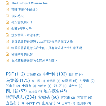
The History of Chinese Tea
茶叶“药香”全解析？
信阳毛尖
何为古代茶引？
华茶1号至77号
洗水黄茶（水潦杀青）
探寻龙井茶香密码：从品种到香型的深度之旅
红茶的薯香是怎么产生的，只有高温才产生红薯香吗
秒懂茶叶的发酵
有机茶和普通茶的实际差异在哪？
PDF
(112)
中叶种
(103)
万源市
(2)
临沂市
(4)
乌龙茶
(175)
信阳市
(6)
六安市
(9)
仓山区
(1)
余杭区
(1)
兴山县
(2)
十堰市
(3)
咸宁市
(3)
句容市
(1)
吴江区
(1)
四川省
(57)
地方标准
(45)
固始县
(1)
地理标志
(234)
安徽省
(60)
宜宾市
(6)
宜兴市
(2)
宜昌市
(13)
山东省
(15)
小乔木
(2)
崇州市
(3)
山南市
(1)