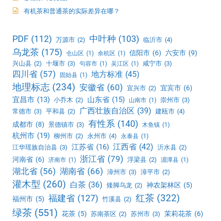
有机茶和普通茶的实际差异在哪？
PDF
(112)
中叶种
(103)
万源市
(2)
临沂市
(4)
乌龙茶
(175)
信阳市
(6)
六安市
(9)
仓山区
(1)
余杭区
(1)
兴山县
(2)
十堰市
(3)
咸宁市
(3)
句容市
(1)
吴江区
(1)
四川省
(57)
地方标准
(45)
固始县
(1)
地理标志
(234)
安徽省
(60)
宜宾市
(6)
宜兴市
(2)
宜昌市
(13)
山东省
(15)
小乔木
(2)
崇州市
(3)
山南市
(1)
广西壮族自治区
(39)
常德市
(3)
平和县
(2)
建瓯市
(4)
有性系
(140)
成都市
(8)
景德镇市
(3)
木鱼镇
(1)
杭州市
(19)
柳州市
(2)
永州市
(4)
永泰县
(1)
江西省
(42)
江苏省
(16)
江华瑶族自治县
(3)
沂水县
(2)
浙江省
(79)
河南省
(6)
浮梁县
(2)
济南市
(1)
湄潭县
(1)
湖北省
(56)
湖南省
(66)
漳州市
(3)
漳平市
(2)
灌木型
(260)
白茶
(36)
神农架林区
(5)
矮脚乌龙
(2)
红茶
(322)
福建省
(127)
福州市
(5)
竹溪县
(2)
绿茶
(551)
花茶
(5)
茉莉花茶
(6)
苏南茶区
(2)
苏州市
(3)