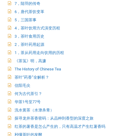
7，陆羽的传奇
6，唐代茶饮变革
5，三国茶事
4，茶叶饮用方式演变历程
3，茶叶食用历史
2，茶叶药用起源
1，茶从药用走向饮用的历程
《茶笺》明，高濂
The History of Chinese Tea
茶叶“药香”全解析？
信阳毛尖
何为古代茶引？
华茶1号至77号
洗水黄茶（水潦杀青）
探寻龙井茶香密码：从品种到香型的深度之旅
红茶的薯香是怎么产生的，只有高温才产生红薯香吗
秒懂茶叶的发酵