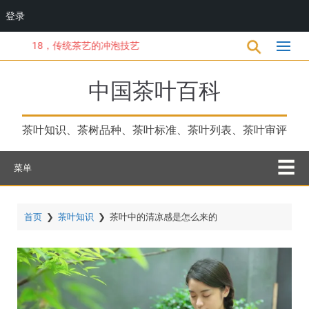
登录
跳
18，传统茶艺的冲泡技艺
转
到
主
中国茶叶百科
要
内
容
茶叶知识、茶树品种、茶叶标准、茶叶列表、茶叶审评
菜单
首页
❯
茶叶知识
❯
茶叶中的清凉感是怎么来的