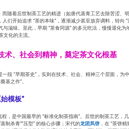
术；而随着后世制茶工艺的精进（如唐代蒸青工艺去除苦涩、
人们开始追求 “茶的本味”，逐渐减少甚至放弃调料，转向 “
气与滋味。至此，早期 “茶食同源” 的多元吃法，慢慢退化为
为茶文化的主流。
技术、社会到精神，奠定茶文化根基
一段 “早期茶史”，实则在技术、社会、精神三个层面，为
奠基之作”。
原始模板”
干燥” 流程，是中国最早的 “标准化制茶指南”。后世的制茶工艺，
蒸制杀青”“压型” 的核心步骤；宋代的
龙团凤饼
，在 “茶饼精