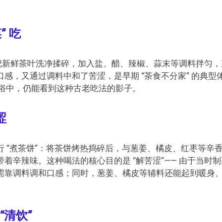
” 吃
— 把新鲜茶叶洗净揉碎，加入盐、醋、辣椒、蒜末等调料拌匀，
感，又通过调料中和了苦涩，是早期 “茶食不分家” 的典型
习俗中，仍能看到这种古老吃法的影子。
涩
 “煮茶饼”：将茶饼烤热捣碎后，与葱姜、橘皮、红枣等辛
着辛辣味。这种喝法的核心目的是 “解苦涩”—— 由于当时制
需靠调料调和口感；同时，葱姜、橘皮等辅料还能起到暖身
“清饮”