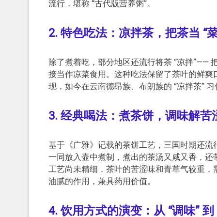
流行，堪称 “古代版营养粥”。
2. 特色吃法：凉拌茶，把茶当 “菜
除了煮着吃，部分地区还流行将茶 “凉拌”—
接当作凉菜食用。这种吃法保留了茶叶的鲜爽口
现，如今在云南德昂族、布朗族的 “凉拌茶” 
3. 经典喝法：煮茶饼，调味解苦
基于《广雅》记载的茶饼工艺，三国时期还流行
一同放入壶中煮制，煮出的茶汤又咸又香，还带
工艺尚未精细，茶叶的苦涩味和青草气较重，
油腻的作用，兼具药用价值。
4. 饮用方式的演变：从 “调味” 到 