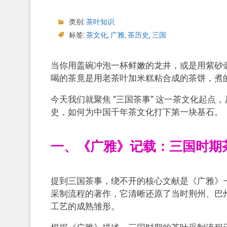
类别:
茶叶知识
标签:
茶文化
,
广雅
,
茶历史
,
三国
当你用盖碗冲泡一杯鲜嫩的龙井，或是用紫砂壶
喝的茶竟是用老茶叶加米糕粘合成的茶饼，煮
今天我们就聚焦 “三国茶事” 这一茶文化起
史，如何为中国千年茶文化打下第一块基石。
一、《广雅》记载：三国时期茶
提到三国茶事，绕不开的核心文献是《广雅》—
采制流程的著作，它清晰还原了当时荆州、巴
工艺的成熟雏形。