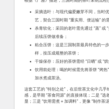
根据《广雅》描述，三国时期的茶叶采制流程
采摘选叶：与现代偏爱嫩芽不同，当时优
艺，契合三国时期 “重实用、便运输” 的
杀青软化：采回的老叶需先通过 “蒸” 或
后续压饼做准备；
粘合压饼：这是三国制茶最具特色的一步
样，按压成规整的茶饼；
干燥保存：压好的茶饼需经 “日晒” 或 
饮用前处理：喝的时候需先将茶饼 “烤
加水煮成茶汤。
这套工艺的 “特别之处”，在后世茶文化中几乎
感，是早期 “茶食同源” 的直接体现；二是 
显；三是 “饮用需煮 + 加调料”，更像 “制作茶汤