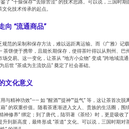
鉴了 “干燥保存”“去除苦涩” 的技术思路。可以说，三国时期
是茶文化技术传承的起点。
走向 “流通商品”
缺乏规范的采制和保存方法，难以远距离运输。而《广雅》记
 —— 茶饼便于携带，且能长期保存，使得茶叶得以从荆州、巴
交易。这一变化，让茶从 “地方小众物” 变成 “跨地域流通
后世 “茶成为主流饮品” 奠定了社会基础。
 的文化意义
精神功效”—— 如 “醒酒”“提神”“益气” 等，这让茶首次脱
精神慰藉” 的双重价值。随着茶逐渐进入文人、贵族的生活圈，围
“精神修养” 绑定；到了唐代，陆羽著《茶经》时，更是吸收
升到新高度，最终形成 “茶道” 文化。可以说，三国时期对
性” 的源头。