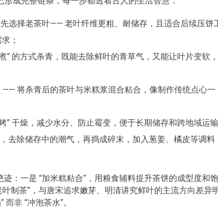
已形成完整链条，每一步都透着古人的生活智慧：
先选择老茶叶—— 老叶纤维更粗、耐储存，且适合后续压饼
需求；
 “煮” 的方式杀青，既能去除鲜叶的青草气，又能让叶片变软
 —— 将杀青后的茶叶与米糕浆混合粘合，像制作传统点心一
“烘烤” 干燥，减少水分、防止霉变，便于长期储存和跨地域运
热”，去除储存中的潮气，再捣成碎末，加入葱姜、橘皮等调料
绝迹：一是 “加米糕粘合”，用粮食辅料提升茶饼的成型度和
“选老叶制茶”，与唐宋追求嫩芽、明清讲究鲜叶的主流方向差异
” 而非 “冲泡茶水”。