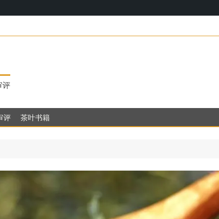
17，明代茶饮
审评
审评
茶叶书籍