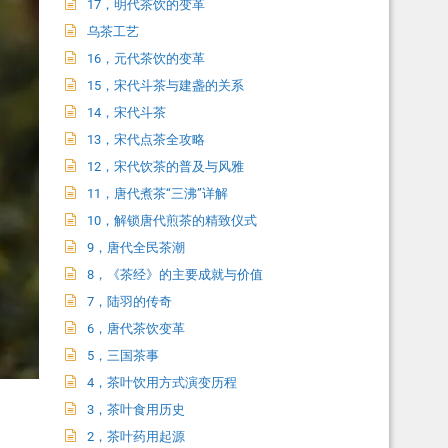
17，明代茶饮的变革
乌茶工艺
16，元代茶饮的变革
15，宋代斗茶与建盏的关系
14，宋代斗茶
13，宋代点茶全攻略
12，宋代饮茶的普及与风雅
11，唐代煮茶“三沸”详解
10，解锁唐代煎茶的精致仪式
9，唐代全民茶潮
8，《茶经》的主要成就与价值
7，陆羽的传奇
6，唐代茶饮变革
5，三国茶事
4，茶叶饮用方式演变历程
3，茶叶食用历史
2，茶叶药用起源