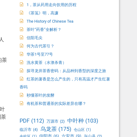
1，茶从药用走向饮用的历程
《茶笺》明，高濂
The History of Chinese Tea
茶叶“药香”全解析？
信阳毛尖
人
何为古代茶引？
华茶1号至77号
的茶
洗水黄茶（水潦杀青）
探寻龙井茶香密码：从品种到香型的深度之旅
红茶的薯香是怎么产生的，只有高温才产生红薯
香吗
秒懂茶叶的发酵
有机茶和普通茶的实际差异在哪？
叶
制茶
PDF
(112)
中叶种
(103)
万源市
(2)
乌龙茶
(175)
临沂市
(4)
仓山区
(1)
信阳市
(6)
六安市
(9)
兴山县
(2)
余杭区
(1)