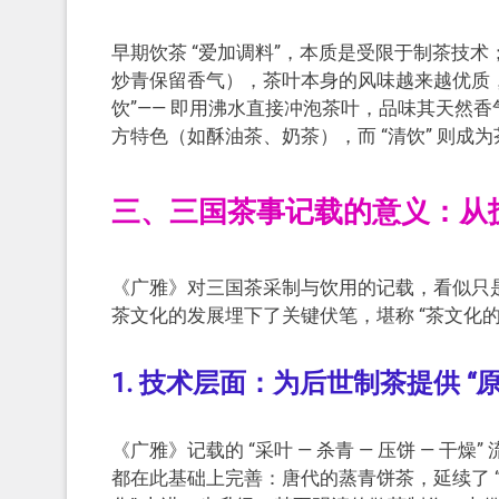
早期饮茶 “爱加调料”，本质是受限于制茶技
炒青保留香气），茶叶本身的风味越来越优质，
饮”—— 即用沸水直接冲泡茶叶，品味其天然香
方特色（如酥油茶、奶茶），而 “清饮” 则成
三、三国茶事记载的意义：从
《广雅》对三国茶采制与饮用的记载，看似只是
茶文化的发展埋下了关键伏笔，堪称 “茶文化的
1. 技术层面：为后世制茶提供 “
《广雅》记载的 “采叶 — 杀青 — 压饼 — 
都在此基础上完善：唐代的蒸青饼茶，延续了 “