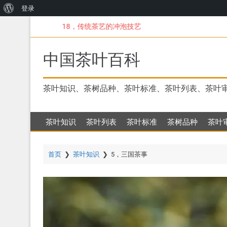
关
登录
跳
于
18，传统茶艺的冲泡技艺
转
WordPress
到
主
中国茶叶百科
要
内
容
茶叶知识、茶树品种、茶叶标准、茶叶列表、茶叶
茶叶知识
茶叶列表
茶叶标准
茶树品种
茶叶
首页
❯
茶叶知识
❯
5，三国茶事