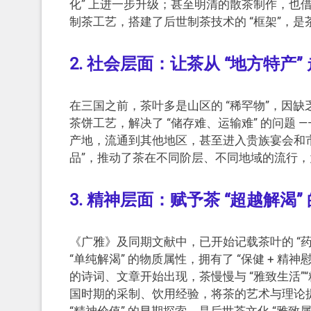
化” 上进一步升级；甚至明清的散茶制作，也借
制茶工艺，搭建了后世制茶技术的 “框架”，
2. 社会层面：让茶从 “地方特产” 
在三国之前，茶叶多是山区的 “稀罕物”，因
茶饼工艺，解决了 “储存难、运输难” 的问题
产地，流通到其他地区，甚至进入贵族宴会和市场
品”，推动了茶在不同阶层、不同地域的流行，为
3. 精神层面：赋予茶 “超越解渴”
《广雅》及同期文献中，已开始记载茶叶的 “药用与
“单纯解渴” 的物质属性，拥有了 “保健 + 
的诗词、文章开始出现，茶慢慢与 “雅致生活”
国时期的采制、饮用经验，将茶的艺术与理论提
“精神价值” 的早期探索，是后世茶文化 “雅致属