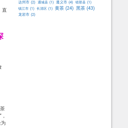
达州市
(2)
遵义市
(4)
通城县
(1)
错那县
(1)
黑茶
(43)
黄茶
(24)
镇江市
(1)
长清区
(1)
，直
龙岩市
(2)
探
食
的茶
”，
极为