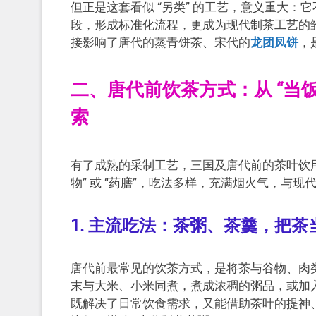
但正是这套看似 “另类” 的工艺，意义重大：
段，形成标准化流程，更成为现代制茶工艺的雏形—
接影响了唐代的蒸青饼茶、宋代的
龙团凤饼
，
二、唐代前饮茶方式：从 “当饭
索
有了成熟的采制工艺，三国及唐代前的茶叶饮用方式
物” 或 “药膳”，吃法多样，充满烟火气，与现代
1. 主流吃法：茶粥、茶羹，把茶当 
唐代前最常见的饮茶方式，是将茶与谷物、肉类同煮
末与大米、小米同煮，煮成浓稠的粥品，或加入少量
既解决了日常饮食需求，又能借助茶叶的提神