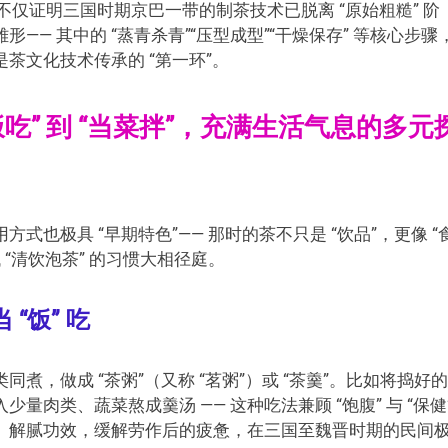
它不仅证明三国时期京巴一带的制茶技术已脱离 “原始粗糙” 阶
— 其中的 “蒸青杀青”“压型成型”“干燥保存” 等核心步骤
是茶文化技术传承的 “第一环”。
吃” 到 “当菜拌”，充满生活气息的多元
也极具 “早期特色”—— 那时的茶不只是 “饮品”，更像 “
 “清饮泡茶” 的习惯大相径庭。
“饭” 吃
，做成 “茶粥”（又称 “茗粥”）或 “茶羹”。比如将捣好
肉类、蔬菜熬成羹汤 —— 这种吃法兼顾 “饱腹” 与 “保健
、解腻功效，缓解劳作后的疲惫，在三国至魏晋时期的民间