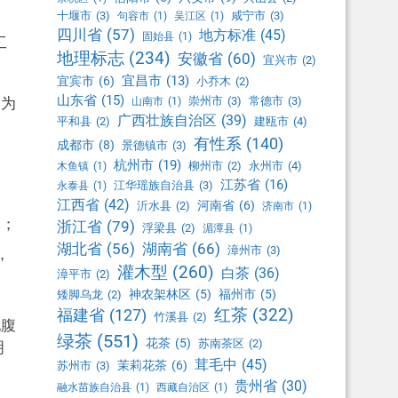
十堰市
(3)
咸宁市
(3)
句容市
(1)
吴江区
(1)
四川省
(57)
地方标准
(45)
固始县
(1)
工
地理标志
(234)
安徽省
(60)
宜兴市
(2)
宜昌市
(13)
宜宾市
(6)
小乔木
(2)
山东省
(15)
，为
崇州市
(3)
常德市
(3)
山南市
(1)
广西壮族自治区
(39)
平和县
(2)
建瓯市
(4)
有性系
(140)
成都市
(8)
景德镇市
(3)
杭州市
(19)
柳州市
(2)
永州市
(4)
木鱼镇
(1)
江苏省
(16)
江华瑶族自治县
(3)
永泰县
(1)
江西省
(42)
河南省
(6)
沂水县
(2)
济南市
(1)
输；
浙江省
(79)
浮梁县
(2)
湄潭县
(1)
湖北省
(56)
湖南省
(66)
漳州市
(3)
，
灌木型
(260)
白茶
(36)
漳平市
(2)
神农架林区
(5)
福州市
(5)
矮脚乌龙
(2)
红茶
(322)
福建省
(127)
竹溪县
(2)
饱腹
绿茶
(551)
花茶
(5)
苏南茶区
(2)
明
茸毛中
(45)
茉莉花茶
(6)
苏州市
(3)
贵州省
(30)
融水苗族自治县
(1)
西藏自治区
(1)