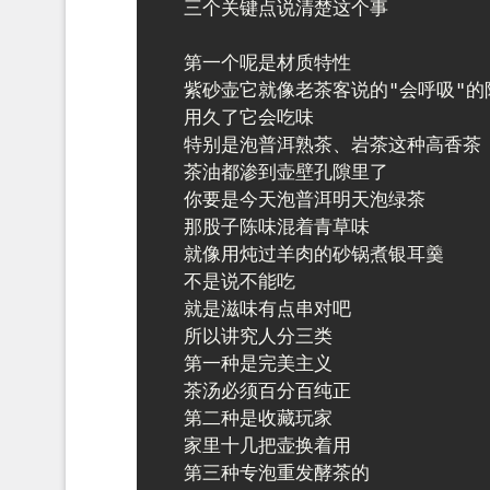
三个关键点说清楚这个事

第一个呢是材质特性

紫砂壶它就像老茶客说的"会呼吸"的陶
用久了它会吃味

特别是泡普洱熟茶、岩茶这种高香茶

茶油都渗到壶壁孔隙里了

你要是今天泡普洱明天泡绿茶

那股子陈味混着青草味

就像用炖过羊肉的砂锅煮银耳羹

不是说不能吃

就是滋味有点串对吧

所以讲究人分三类

第一种是完美主义

茶汤必须百分百纯正

第二种是收藏玩家

家里十几把壶换着用

第三种专泡重发酵茶的
