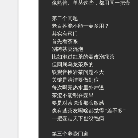
像熟普、单丛这些，都用同一把壶

第二个问题

老百姓能不能一壶多用？

其实有窍门

首先看茶系

别跨茶类混泡

比如泡过红茶的壶改泡绿茶

但同属乌龙茶系的

铁观音换岩茶问题不大

关键是清洁要做到位

每次喝完热水里外冲透

茶渣不能积在壶里

要是对茶味没那么敏感

像有些茶友喝啥都觉得"差不多"

一把壶走天下也没毛病

第三个养壶门道
