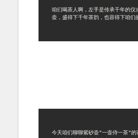
咱们喝茶人啊，左手是传承千年的仪
今天咱们聊聊紫砂壶"一壶侍一茶"的讲