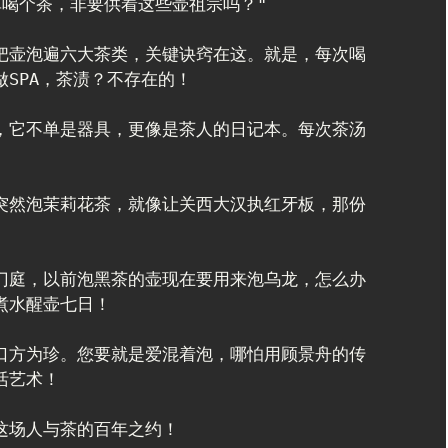
喝个茶，非要供着这些壶祖宗吗？"

把壶泡遍六大茶类，关键诀窍在这。就是，每次喝
SPA，茶渍？不存在的！

，它不单是器具，更像是茶人的日记本。每次茶汤
突然泡茉莉花茶，就像让关西大汉执红牙板，那份
门庭，以前泡黑茶的壶现在要用来泡乌龙，怎么办
水醒壶七日！

口方为珍。您要就是爱混着泡，哪怕用顾景舟的传
艺术！

场人与茶的百年之约！
