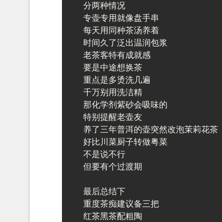
分两种情况

专壶专用就像盘手串

每天用同种茶汤养着

时间久了泛出温润包浆

老茶客特有成就感

要是中途想换茶

重点是多烫洗几遍

千万别用洗洁精

那化学剂紫砂会吸味的

特别提醒老壶友

养了三年普洱的壶突然改泡茉莉花茶

好比川菜厨子转做粤菜

不是说不行

但要有个过渡期

最后总结下

重度茶痴建议备三把

红茶黑茶配粗陶
