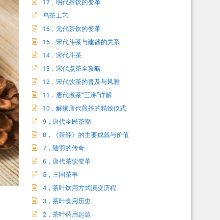
17，明代茶饮的变革
乌茶工艺
16，元代茶饮的变革
15，宋代斗茶与建盏的关系
14，宋代斗茶
13，宋代点茶全攻略
12，宋代饮茶的普及与风雅
11，唐代煮茶“三沸”详解
10，解锁唐代煎茶的精致仪式
9，唐代全民茶潮
8，《茶经》的主要成就与价值
7，陆羽的传奇
6，唐代茶饮变革
5，三国茶事
4，茶叶饮用方式演变历程
3，茶叶食用历史
2，茶叶药用起源