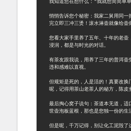
我知道您在想什么："我就想简简单单
悄悄告诉您个秘密：我家二舅用同一
完立即三冲三烫！滚水淋壶就像给壶做
您看大家手里养了五年、十年的老壶
浸润，都是与时光的对话。

有茶友跟我说，用养了三年的普洱壶
违和感难以直视。

但规矩是死的，人是活的！真要改换
呢，记得用茶山老茶人的秘方，陈皮煮
最后掏心窝子说句：茶道本无道，适
世壶泡板蓝根，那也是您独一份的生活
但是呢，千万记得，别让化工泥毁了这