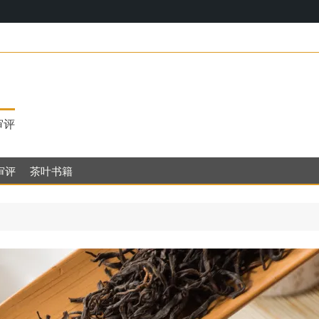
17，明代
审评
审评
茶叶书籍