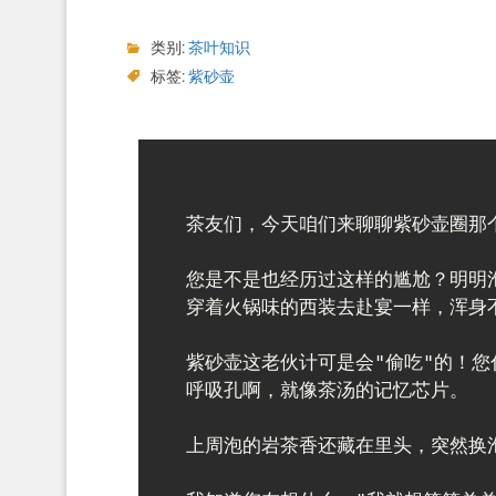
类别:
茶叶知识
标签:
紫砂壶
茶友们，今天咱们来聊聊紫砂壶圈那个
您是不是也经历过这样的尴尬？明明
穿着火锅味的西装去赴宴一样，浑身不
紫砂壶这老伙计可是会"偷吃"的！
呼吸孔啊，就像茶汤的记忆芯片。

上周泡的岩茶香还藏在里头，突然换泡