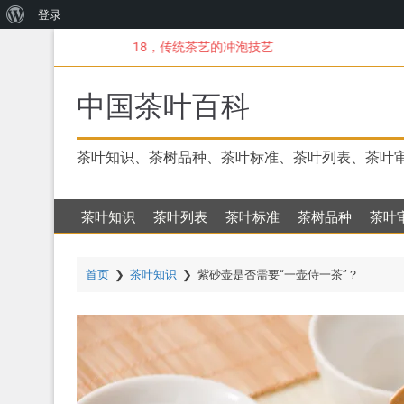
关
登录
跳
于
18，传统茶艺的冲泡技艺
转
WordPress
到
主
中国茶叶百科
要
内
容
茶叶知识、茶树品种、茶叶标准、茶叶列表、茶叶
茶叶知识
茶叶列表
茶叶标准
茶树品种
茶叶
首页
❯
茶叶知识
❯
紫砂壶是否需要“一壶侍一茶”？