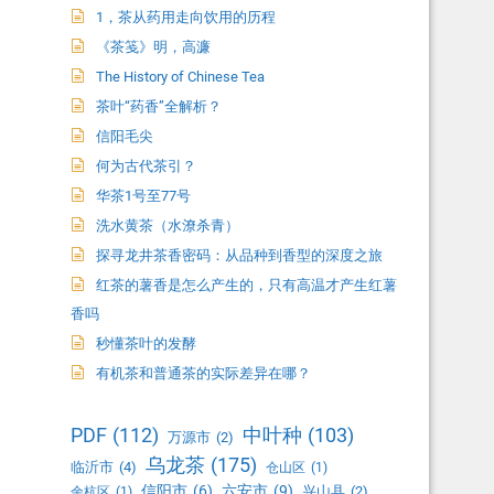
1，茶从药用走向饮用的历程
《茶笺》明，高濂
The History of Chinese Tea
茶叶“药香”全解析？
信阳毛尖
何为古代茶引？
华茶1号至77号
洗水黄茶（水潦杀青）
探寻龙井茶香密码：从品种到香型的深度之旅
红茶的薯香是怎么产生的，只有高温才产生红薯
香吗
秒懂茶叶的发酵
有机茶和普通茶的实际差异在哪？
PDF
(112)
中叶种
(103)
万源市
(2)
乌龙茶
(175)
临沂市
(4)
仓山区
(1)
信阳市
(6)
六安市
(9)
兴山县
(2)
余杭区
(1)