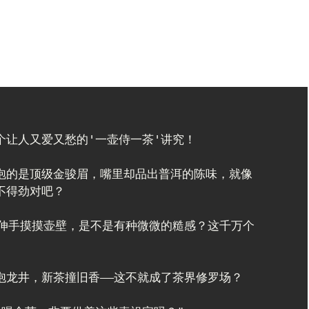
让人又爱又愁的'一壶侍一茶'讲究！

泡的是顶级金骏眉，嘴里却品出普洱的陈味，就像
得劲对吧？

您伸手摸摸壶壁，是不是有种微微的糙感？这千万个
龙井，新茶撞旧香——这不就成了茶界修罗场？
