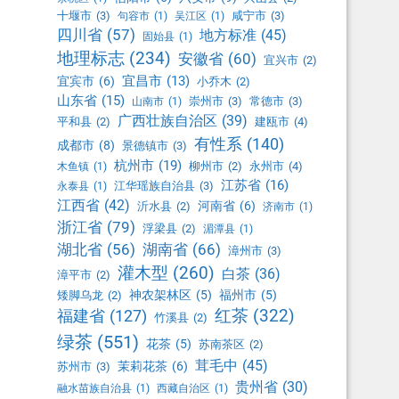
十堰市
(3)
咸宁市
(3)
句容市
(1)
吴江区
(1)
四川省
(57)
地方标准
(45)
固始县
(1)
地理标志
(234)
安徽省
(60)
宜兴市
(2)
宜昌市
(13)
宜宾市
(6)
小乔木
(2)
山东省
(15)
崇州市
(3)
常德市
(3)
山南市
(1)
广西壮族自治区
(39)
平和县
(2)
建瓯市
(4)
有性系
(140)
成都市
(8)
景德镇市
(3)
杭州市
(19)
柳州市
(2)
永州市
(4)
木鱼镇
(1)
江苏省
(16)
江华瑶族自治县
(3)
永泰县
(1)
江西省
(42)
河南省
(6)
沂水县
(2)
济南市
(1)
浙江省
(79)
浮梁县
(2)
湄潭县
(1)
湖北省
(56)
湖南省
(66)
漳州市
(3)
灌木型
(260)
白茶
(36)
漳平市
(2)
神农架林区
(5)
福州市
(5)
矮脚乌龙
(2)
红茶
(322)
福建省
(127)
竹溪县
(2)
绿茶
(551)
花茶
(5)
苏南茶区
(2)
茸毛中
(45)
茉莉花茶
(6)
苏州市
(3)
贵州省
(30)
融水苗族自治县
(1)
西藏自治区
(1)