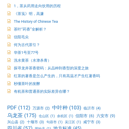
1，茶从药用走向饮用的历程
《茶笺》明，高濂
The History of Chinese Tea
茶叶“药香”全解析？
信阳毛尖
何为古代茶引？
华茶1号至77号
洗水黄茶（水潦杀青）
探寻龙井茶香密码：从品种到香型的深度之旅
红茶的薯香是怎么产生的，只有高温才产生红薯香吗
秒懂茶叶的发酵
有机茶和普通茶的实际差异在哪？
PDF
(112)
中叶种
(103)
万源市
(2)
临沂市
(4)
乌龙茶
(175)
信阳市
(6)
六安市
(9)
仓山区
(1)
余杭区
(1)
兴山县
(2)
十堰市
(3)
咸宁市
(3)
句容市
(1)
吴江区
(1)
四川省
(57)
地方标准
(45)
固始县
(1)