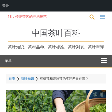
登录
跳
18，传统茶艺的冲泡技艺
转
到
主
中国茶叶百科
要
内
容
茶叶知识、茶树品种、茶叶标准、茶叶列表、茶叶审评
菜单
首页
❯
茶叶知识
❯
有机茶和普通茶的实际差异在哪？