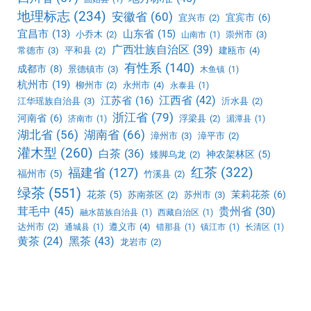
地理标志
(234)
安徽省
(60)
宜宾市
(6)
宜兴市
(2)
宜昌市
(13)
山东省
(15)
小乔木
(2)
崇州市
(3)
山南市
(1)
广西壮族自治区
(39)
常德市
(3)
平和县
(2)
建瓯市
(4)
有性系
(140)
成都市
(8)
景德镇市
(3)
木鱼镇
(1)
杭州市
(19)
柳州市
(2)
永州市
(4)
永泰县
(1)
江西省
(42)
江苏省
(16)
江华瑶族自治县
(3)
沂水县
(2)
浙江省
(79)
河南省
(6)
浮梁县
(2)
济南市
(1)
湄潭县
(1)
湖北省
(56)
湖南省
(66)
漳州市
(3)
漳平市
(2)
灌木型
(260)
白茶
(36)
神农架林区
(5)
矮脚乌龙
(2)
红茶
(322)
福建省
(127)
福州市
(5)
竹溪县
(2)
绿茶
(551)
花茶
(5)
茉莉花茶
(6)
苏南茶区
(2)
苏州市
(3)
茸毛中
(45)
贵州省
(30)
融水苗族自治县
(1)
西藏自治区
(1)
达州市
(2)
遵义市
(4)
通城县
(1)
错那县
(1)
镇江市
(1)
长清区
(1)
黑茶
(43)
黄茶
(24)
龙岩市
(2)