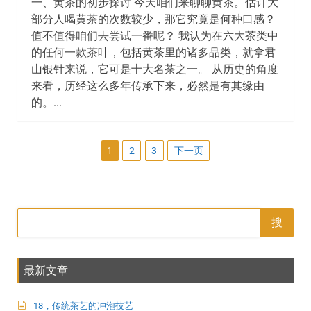
一、黄茶的初步探讨 今天咱们来聊聊黄茶。估计大
部分人喝黄茶的次数较少，那它究竟是何种口感？
值不值得咱们去尝试一番呢？ 我认为在六大茶类中
的任何一款茶叶，包括黄茶里的诸多品类，就拿君
山银针来说，它可是十大名茶之一。 从历史的角度
来看，历经这么多年传承下来，必然是有其缘由
的。...
文
1
2
3
下一页
章
分
页
搜
最新文章
18，传统茶艺的冲泡技艺