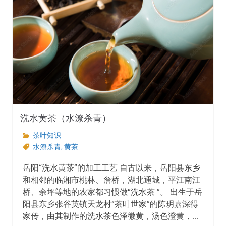
洗水黄茶（水潦杀青）
茶叶知识
水潦杀青
,
黄茶
岳阳“洗水黄茶”的加工工艺 自古以来，岳阳县东乡
和相邻的临湘市桃林、詹桥，湖北通城，平江南江
桥、余坪等地的农家都习惯做“洗水茶 ”。 出生于岳
阳县东乡张谷英镇天龙村“茶叶世家”的陈玥嘉深得
家传，由其制作的洗水茶色泽微黄，汤色澄黄，...