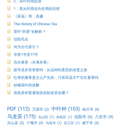
2，茶叶药用起源
1，茶从药用走向饮用的历程
《茶笺》明，高濂
The History of Chinese Tea
茶叶“药香”全解析？
信阳毛尖
何为古代茶引？
华茶1号至77号
洗水黄茶（水潦杀青）
探寻龙井茶香密码：从品种到香型的深度之旅
红茶的薯香是怎么产生的，只有高温才产生红薯香吗
秒懂茶叶的发酵
有机茶和普通茶的实际差异在哪？
PDF
(112)
中叶种
(103)
万源市
(2)
临沂市
(4)
乌龙茶
(175)
信阳市
(6)
六安市
(9)
仓山区
(1)
余杭区
(1)
兴山县
(2)
十堰市
(3)
咸宁市
(3)
句容市
(1)
吴江区
(1)