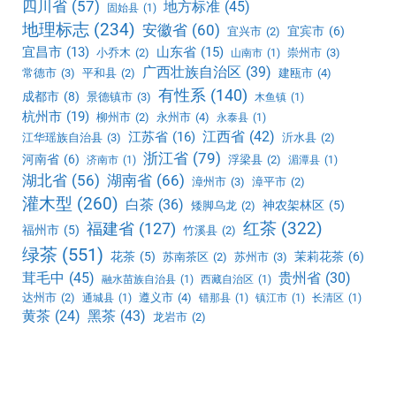
四川省
(57)
地方标准
(45)
固始县
(1)
地理标志
(234)
安徽省
(60)
宜宾市
(6)
宜兴市
(2)
宜昌市
(13)
山东省
(15)
小乔木
(2)
崇州市
(3)
山南市
(1)
广西壮族自治区
(39)
常德市
(3)
平和县
(2)
建瓯市
(4)
有性系
(140)
成都市
(8)
景德镇市
(3)
木鱼镇
(1)
杭州市
(19)
柳州市
(2)
永州市
(4)
永泰县
(1)
江西省
(42)
江苏省
(16)
江华瑶族自治县
(3)
沂水县
(2)
浙江省
(79)
河南省
(6)
浮梁县
(2)
济南市
(1)
湄潭县
(1)
湖北省
(56)
湖南省
(66)
漳州市
(3)
漳平市
(2)
灌木型
(260)
白茶
(36)
神农架林区
(5)
矮脚乌龙
(2)
红茶
(322)
福建省
(127)
福州市
(5)
竹溪县
(2)
绿茶
(551)
花茶
(5)
茉莉花茶
(6)
苏南茶区
(2)
苏州市
(3)
茸毛中
(45)
贵州省
(30)
融水苗族自治县
(1)
西藏自治区
(1)
达州市
(2)
遵义市
(4)
通城县
(1)
错那县
(1)
镇江市
(1)
长清区
(1)
黑茶
(43)
黄茶
(24)
龙岩市
(2)