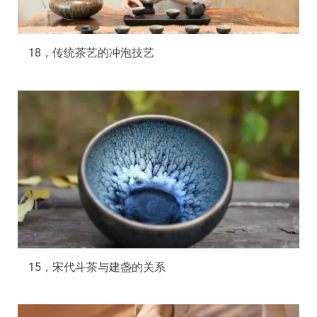
18，传统茶艺的冲泡技艺
15，宋代斗茶与建盏的关系