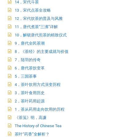
14，宋代斗茶
13，宋代点茶全攻略
12，宋代饮茶的普及与风雅
11，唐代煮茶“三沸”详解
10，解锁唐代煎茶的精致仪式
9，唐代全民茶潮
8，《茶经》的主要成就与价值
7，陆羽的传奇
6，唐代茶饮变革
5，三国茶事
4，茶叶饮用方式演变历程
3，茶叶食用历史
2，茶叶药用起源
1，茶从药用走向饮用的历程
《茶笺》明，高濂
The History of Chinese Tea
茶叶“药香”全解析？