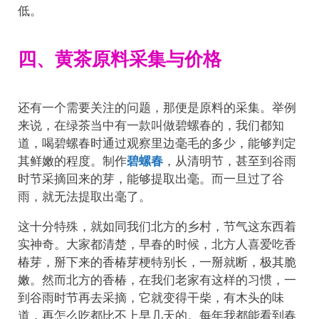
低。
四、黄茶原料采集与价格
还有一个需要关注的问题，那便是原料的采集。举例
来说，在绿茶当中有一款叫做碧螺春的，我们都知
道，喝碧螺春时通过观察里边毫毛的多少，能够判定
其鲜嫩的程度。制作
碧螺春
，从清明节，甚至到谷雨
时节采摘回来的芽，能够提取出毫。而一旦过了谷
雨，就无法提取出毫了。
这十分特殊，就如同我们北方的乡村，节气这东西着
实神奇。大家都清楚，早春的时候，北方人喜爱吃香
椿芽，掰下来的香椿芽梗特别长，一掰就断，极其脆
嫩。然而北方的香椿，在我们老家有这样的习惯，一
到谷雨时节再去采摘，它就变得干柴，有木头的味
道，再怎么吃都比不上早几天的。每年我都能看到春