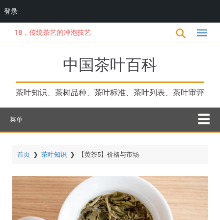
登录
跳
18，传统茶艺的冲泡技艺
转
到
主
中国茶叶百科
要
内
容
茶叶知识、茶树品种、茶叶标准、茶叶列表、茶叶审评
菜单
首页
❯
茶叶知识
❯
【黄茶5】价格与市场