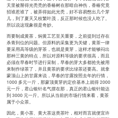
天里被掰得光秃秃的香椿树在那暗自神伤，香椿究竟
招谁惹谁了，被弄得如此光秃，好不容易憋出几个芽
儿，到了夏天又枝繁叶茂，反正那时候也没人吃了。
所以说这现象很是奇妙。
而要制成黄茶，焖黄工艺至关重要，之前提到过存在
杀青到位的问题。但原料的采集更为关键，黄茶一律
要采用高等级的芽茶，也就是黄芽，这样才能够闷出
那种三黄的特点，所以对原料等级的要求很高，而且
必须在早春时节进行采制，早春的芽大多都抢先被用
来制作绿茶了，并且黄茶的要求比绿茶还要高。就拿
蒙顶山上的甘露来说，早春的甘露按照去年的行情，
1000 多元一斤，那蒙顶黄芽的定价基本上就得 2000
元一斤，君山银针名气摆在那，真正的君山银针能达
到 3000 元一斤。所以从当前的市场行情来看，黄茶
属于小众茶。
因此，黄小茶、黄大茶这类茶叶，相对而言就便宜许