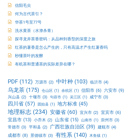
信阳毛尖
何为古代茶引？
华茶1号至77号
洗水黄茶（水潦杀青）
探寻龙井茶香密码：从品种到香型的深度之旅
红茶的薯香是怎么产生的，只有高温才产生红薯香吗
秒懂茶叶的发酵
有机茶和普通茶的实际差异在哪？
PDF
(112)
中叶种
(103)
万源市
(2)
临沂市
(4)
乌龙茶
(175)
信阳市
(6)
六安市
(9)
仓山区
(1)
余杭区
(1)
兴山县
(2)
十堰市
(3)
咸宁市
(3)
句容市
(1)
吴江区
(1)
四川省
(57)
地方标准
(45)
固始县
(1)
地理标志
(234)
安徽省
(60)
宜宾市
(6)
宜兴市
(2)
宜昌市
(13)
山东省
(15)
小乔木
(2)
崇州市
(3)
山南市
(1)
广西壮族自治区
(39)
常德市
(3)
平和县
(2)
建瓯市
(4)
有性系
(140)
成都市
(8)
景德镇市
(3)
木鱼镇
(1)