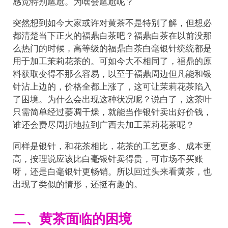
感觉特别尴尬。为啥会尴尬呢？
突然想到如今大家或许对黄茶不是特别了解，但想必
都清楚当下正火的福鼎白茶吧？福鼎白茶在以前没那
么热门的时候，高等级的福鼎白茶白毫银针统统都是
用于加工茉莉花茶的。可如今大不相同了，福鼎的原
料获取变得不那么容易，以至于福鼎周边但凡能和银
针沾上边的，价格全都上涨了，这可让茉莉花茶陷入
了困境。为什么会出现这种状况呢？说白了，这茶叶
只需简单经过萎凋干燥，就能当作银针卖出好价钱，
谁还会费尽周折地拉到广西去加工茉莉花茶呢？
同样是银针，和花茶相比，花茶的工艺更多、成本更
高，按理说应该比白毫银针卖得贵，可市场不买账
呀，还是白毫银针更畅销。所以回过头来看黄茶，也
出现了类似的情形，还挺有趣的。
二、黄茶面临的困境