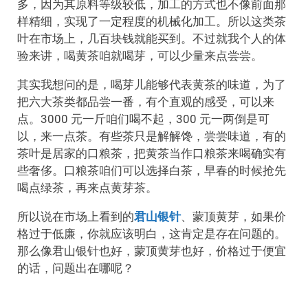
多，因为其原料等级较低，加工的方式也不像前面那
样精细，实现了一定程度的机械化加工。所以这类茶
叶在市场上，几百块钱就能买到。不过就我个人的体
验来讲，喝黄茶咱就喝芽，可以少量来点尝尝。
其实我想问的是，喝芽儿能够代表黄茶的味道，为了
把六大茶类都品尝一番，有个直观的感受，可以来
点。3000 元一斤咱们喝不起，300 元一两倒是可
以，来一点茶。有些茶只是解解馋，尝尝味道，有的
茶叶是居家的口粮茶，把黄茶当作口粮茶来喝确实有
些奢侈。口粮茶咱们可以选择白茶，早春的时候抢先
喝点绿茶，再来点黄芽茶。
所以说在市场上看到的
君山银针
、蒙顶黄芽，如果价
格过于低廉，你就应该明白，这肯定是存在问题的。
那么像君山银针也好，蒙顶黄芽也好，价格过于便宜
的话，问题出在哪呢？