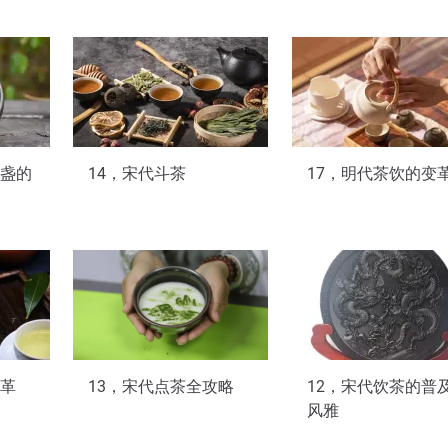
建盏的
14，宋代斗茶
17，明代茶饮的变
变革
13，宋代点茶全攻略
12，宋代饮茶的普
风雅