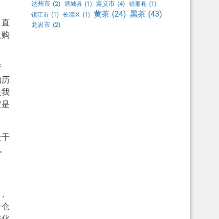
达州市
(2)
遵义市
(4)
通城县
(1)
错那县
(1)
黑茶
(43)
黄茶
(24)
镇江市
(1)
长清区
(1)
，直
龙岩市
(2)
收购
产
的历
是我
定是
处干
。
，
干仓
陈化