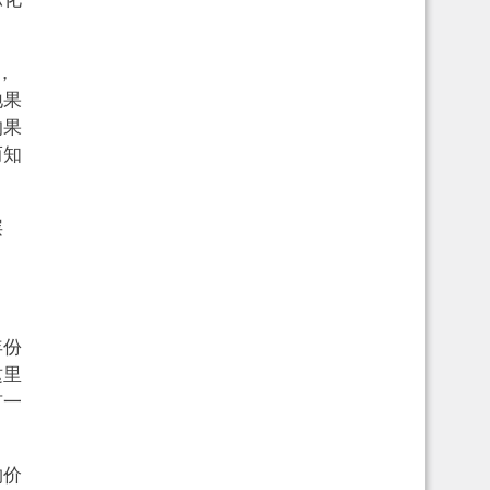
，
地果
的果
而知
层
年份
这里
有一
购价