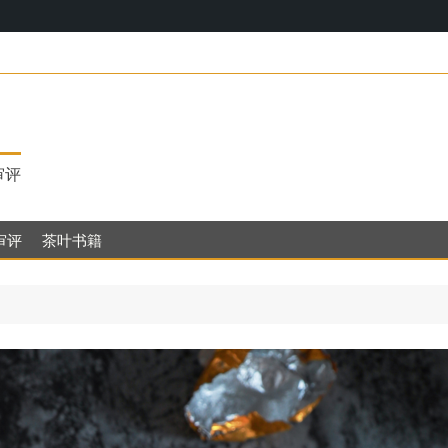
17，明代茶饮
审评
审评
茶叶书籍