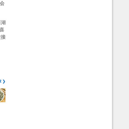
会
西湖
喜
较接
 ❯