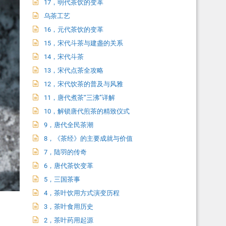
17，明代茶饮的变革
乌茶工艺
16，元代茶饮的变革
15，宋代斗茶与建盏的关系
14，宋代斗茶
13，宋代点茶全攻略
12，宋代饮茶的普及与风雅
11，唐代煮茶“三沸”详解
10，解锁唐代煎茶的精致仪式
9，唐代全民茶潮
8，《茶经》的主要成就与价值
7，陆羽的传奇
6，唐代茶饮变革
5，三国茶事
4，茶叶饮用方式演变历程
3，茶叶食用历史
2，茶叶药用起源