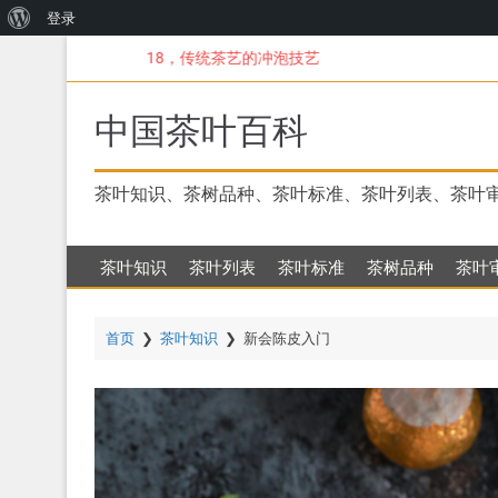
关
登录
跳
于
18，传统茶艺的冲泡技艺
转
WordPress
到
主
中国茶叶百科
要
内
容
茶叶知识、茶树品种、茶叶标准、茶叶列表、茶叶
茶叶知识
茶叶列表
茶叶标准
茶树品种
茶叶
首页
❯
茶叶知识
❯
新会陈皮入门