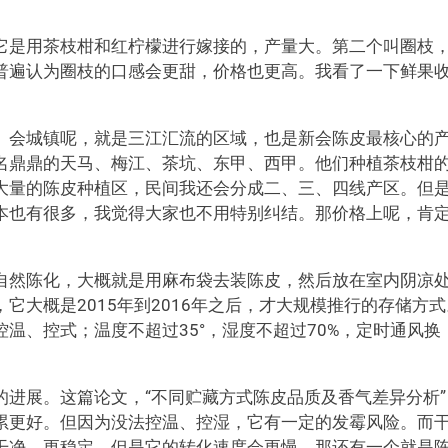
它是用茶枝柑和红柠檬进行嫁接的，产量大。第二个叫圈枝
普遍认为圈枝的口感会更甜，价格也更高。我看了一下鲜果
。会城镇呢，就是三江汇流的区域，也是新会陈皮最核心的
名鼎鼎的天马、梅江、茶坑、东甲、西甲。他们种植茶枝柑
大量的陈皮种植区，民间我还会分成二、三、四线产区。但
本也有很多，我觉得大家也不用特别纠结。那价格上呢，肯
自然陈化，大概就是用麻布袋去装陈皮，然后放在室内阴凉
它大概是2015年到2016年之后，才大规模推行的存储方式
温、控式；温度不超过35°，湿度不超过70%，定时通风换
进展。这篇论文，“不同贮藏方式陈皮品质及香气差异分析”
累更好。但因为没法控温、控湿，它有一定的发霉风险。而
干净、更稳定，但是它的转化速度会更慢。那还有一个就是