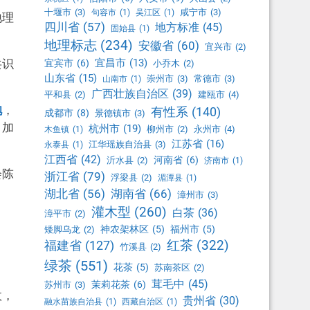
十堰市
(3)
咸宁市
(3)
句容市
(1)
吴江区
(1)
地理
四川省
(57)
地方标准
(45)
固始县
(1)
地理标志
(234)
安徽省
(60)
宜兴市
(2)
共识
宜昌市
(13)
宜宾市
(6)
小乔木
(2)
山东省
(15)
崇州市
(3)
常德市
(3)
山南市
(1)
广西壮族自治区
(39)
平和县
(2)
建瓯市
(4)
袍
，
有性系
(140)
成都市
(8)
景德镇市
(3)
，加
杭州市
(19)
柳州市
(2)
永州市
(4)
木鱼镇
(1)
江苏省
(16)
江华瑶族自治县
(3)
永泰县
(1)
江西省
(42)
河南省
(6)
沂水县
(2)
济南市
(1)
会陈
浙江省
(79)
浮梁县
(2)
湄潭县
(1)
湖北省
(56)
湖南省
(66)
漳州市
(3)
灌木型
(260)
白茶
(36)
漳平市
(2)
神农架林区
(5)
福州市
(5)
矮脚乌龙
(2)
红茶
(322)
福建省
(127)
竹溪县
(2)
绿茶
(551)
花茶
(5)
苏南茶区
(2)
茸毛中
(45)
茉莉花茶
(6)
苏州市
(3)
效，
贵州省
(30)
融水苗族自治县
(1)
西藏自治区
(1)