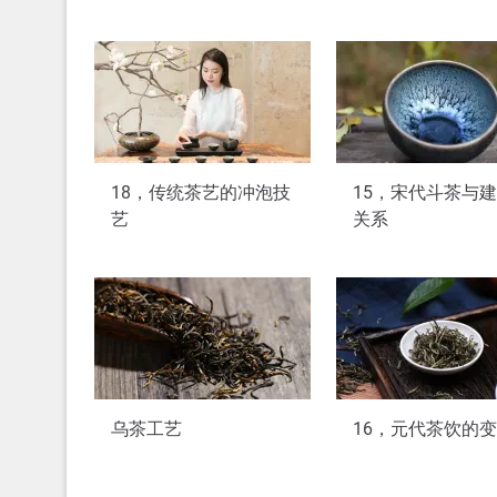
18，传统茶艺的冲泡技
15，宋代斗茶与
艺
关系
乌茶工艺
16，元代茶饮的