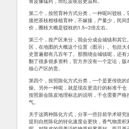
青皮像猛药，而红皮呢会更温和。
第二个，按照育种方式分类，一种呢叫驳枝，
接把茶枝柑移植育种，不嫁接，产量少，民间
价，圈枝大概是驳枝的1.5~2倍左右。
第三个，按产区来分，我会分成会城镇和其它
区，在地图的大概这个位置（图示）。包括大
史普遍都有几百年了。那围绕会城镇呢，还有
翻了很多很多资料，官方并没有一个定论，版
核心产区的贵。
第四个，按照陈化方式分类，一个是更传统的
燥。另外一种呢，就是现在更流行的标准干仓，
按照新会陈皮地理标志的说明，干仓需要严格控
气。
关于这两种陈化方式，分享一些目前学术研究的
提到自然陈化的转化速度会更快，香气物质积
呢，对陈皮的营养活性物质积累更好，而且更