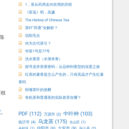
1，茶从药用走向饮用的历程
《茶笺》明，高濂
The History of Chinese Tea
茶叶“药香”全解析？
信阳毛尖
陈
何为古代茶引？
华茶1号至77号
洗水黄茶（水潦杀青）
探寻龙井茶香密码：从品种到香型的深度之旅
红茶的薯香是怎么产生的，只有高温才产生红薯
香吗
秒懂茶叶的发酵
茶枝
有机茶和普通茶的实际差异在哪？
皮
。
PDF
(112)
中叶种
(103)
万源市
(2)
乌龙茶
(175)
临沂市
(4)
仓山区
(1)
信阳市
(6)
六安市
(9)
兴山县
(2)
余杭区
(1)