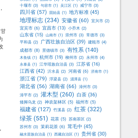
十堰市
(3)
咸宁市
(3)
句容市
(1)
吴江区
(1)
，
四川省
(57)
地方标准
(45)
固始县
(1)
地理标志
(234)
安徽省
(60)
宜兴市
(2)
宜昌市
(13)
宜宾市
(6)
小乔木
(2)
才甘
山东省
(15)
崇州市
(3)
常德市
(3)
山南市
(1)
为
广西壮族自治区
(39)
平和县
(2)
建瓯市
(4)
改
有性系
(140)
成都市
(8)
景德镇市
(3)
杭州市
(19)
柳州市
(2)
永州市
(4)
木鱼镇
(1)
江苏省
(16)
江华瑶族自治县
(3)
永泰县
(1)
江西省
(42)
河南省
(6)
沂水县
(2)
济南市
(1)
浙江省
(79)
浮梁县
(2)
湄潭县
(1)
湖北省
(56)
湖南省
(66)
漳州市
(3)
灌木型
(260)
白茶
(36)
漳平市
(2)
神农架林区
(5)
福州市
(5)
矮脚乌龙
(2)
红茶
(322)
福建省
(127)
竹溪县
(2)
绿茶
(551)
花茶
(5)
苏南茶区
(2)
茸毛中
(45)
茉莉花茶
(6)
苏州市
(3)
，
贵州省
(30)
融水苗族自治县
(1)
西藏自治区
(1)