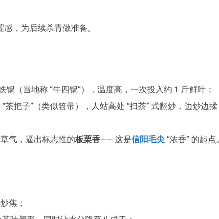
涩感，为后续杀青做准备。
度的铁锅（当地称 “牛四锅”），温度高，一次投入约 1 斤鲜叶；
“茶把子”（类似笤帚），人站高处 “扫茶” 式翻炒，边炒边揉
青草气，逼出标志性的
板栗香
—— 这是
信阳毛尖
“浓香” 的起点
叶炒焦；