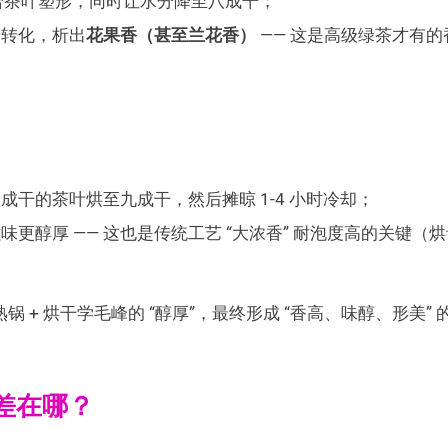
 给茶叶塑形，同时让水分降至八成干；
步转化，析出
花果香（甚至兰花香）
—— 这是高级绿茶才有的
干的茶叶烘至九成干，然后摊晾 1-4 小时冷却；
更醇厚 —— 这也是传统工艺 “大浓香” 耐泡度高的关键（烘
 + 烘干学毛峰的 “醇厚”，最终形成 “香高、味醇、形美” 
差在哪？