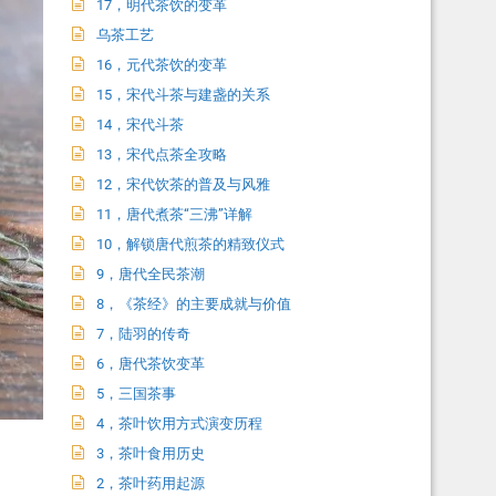
17，明代茶饮的变革
乌茶工艺
16，元代茶饮的变革
15，宋代斗茶与建盏的关系
14，宋代斗茶
13，宋代点茶全攻略
12，宋代饮茶的普及与风雅
11，唐代煮茶“三沸”详解
10，解锁唐代煎茶的精致仪式
9，唐代全民茶潮
8，《茶经》的主要成就与价值
7，陆羽的传奇
6，唐代茶饮变革
5，三国茶事
4，茶叶饮用方式演变历程
3，茶叶食用历史
2，茶叶药用起源