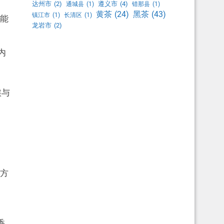
达州市
(2)
遵义市
(4)
通城县
(1)
错那县
(1)
黑茶
(43)
黄茶
(24)
镇江市
(1)
长清区
(1)
又能
龙岩市
(2)
内
候与
方
香