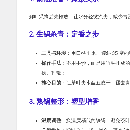
鲜叶采摘后先摊放，让水分轻微流失，减少青
2. 生锅杀青：定香之步
工具与环境
：用口径 1 米、倾斜 35 
操作手法
：不用手炒，而是用竹毛扎成的 
捻、打散；
核心目的
：让茶叶失水至五成干，褪去
3. 熟锅整形：塑型增香
温度调整
：换温度稍低的铁锅，避免茶