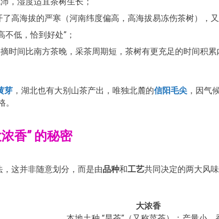
充沛，湿度适宜茶树生长；
，既避开了高海拔的严寒（河南纬度偏高，高海拔易冻伤茶树），
高不低，恰到好处”；
 采摘时间比南方茶晚，采茶周期短，茶树有更充足的时间积累
黄芽
，湖北也有大别山茶产出，唯独北麓的
信阳毛尖
，因气
格。
大浓香” 的秘密
的说法，这并非随意划分，而是由
品种
和
工艺
共同决定的两大风味
大浓香
本地土种 “旱茶”（又称菜茶）：产量小，