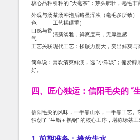
核心品种
引种的 “大毫茶”：芽头肥壮，毫毛
外观与汤
茶汤冲泡后略显浑浊（毫毛多所致）
色
工艺揉碾重）
口感与香
清新淡雅，鲜爽度高，无厚重感
气
工艺关联
现代工艺：揉碾力度大，突出鲜爽与
简单说：喜欢清爽鲜淡，选 “小浑淡”；偏爱醇
好。
四、匠心独运：信阳毛尖的 “生
信阳毛尖的风味，一半靠山水，一半靠工艺。
独创了 “生锅 + 熟锅” 的核心工序，堪称绿茶工
1. 前期准备：摊放失水