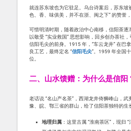
就连苏东坡也为它驻足。乌台诗案后，苏东坡被
色、香、味俱美，并不在浙、闽之下” 的赞誉
可惜明清时期，随着政治中心南移，信阳茶逐渐
以敬受 “实业救国” 思想影响，回乡创办茶社
信阳毛尖的前身。1915 年，“车云龙井” 在
良工艺，最终定名 “
信阳毛尖
”。1959 年
位。
二、山水馈赠：为什么是信阳？
老话说 “名山产名茶”，西湖龙井倚狮峰山，
豫、皖、鄂三省的群山，给了信阳茶独特的生
地理归属
：这里古属 “淮南茶区”，现归