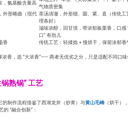
丰富，氨基酸含量高
气物质密集
，外形蜷曲（现代
茶汤清澈，外形细、圆、紧、直（传统工
理条好）
滋味浓醇，回甘强，带浓郁板栗香，口感 
口” 有劲儿
毫香
传统工艺：轻揉捻 + 慢烘干，保留浓郁香
厚浓香，选 “大浓香”—— 两者无优劣之分，只是适配不同口味
锅熟锅” 工艺
它的制作流程借鉴了西湖龙井（炒青）与
黄山毛峰
（烘干）
艺的 “融合创新”：