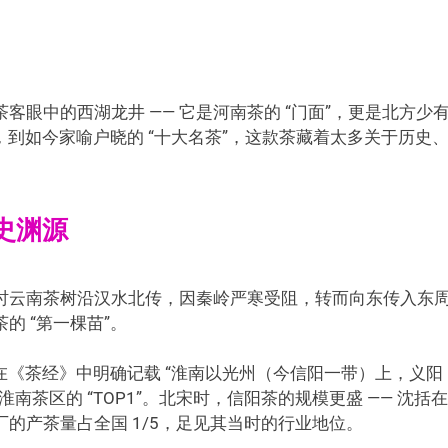
眼中的西湖龙井 —— 它是河南茶的 “门面”，更是北方少
，到如今家喻户晓的 “十大名茶”，这款茶藏着太多关于历史
史渊源
时云南茶树沿汉水北传，因秦岭严寒受阻，转而向东传入东
 “第一棵苗”。
在《茶经》中明确记载 “淮南以光州（今信阳一带）上，义阳
茶区的 “TOP1”。北宋时，信阳茶的规模更盛 —— 沈括在
的产茶量占全国 1/5，足见其当时的行业地位。