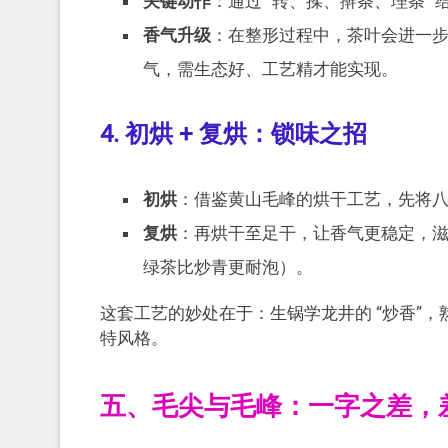
关键动作
：通过 “转、揉、擀条、理条”
香气升级
：在整形过程中，茶叶会进一
气，需生态好、工艺精才能实现。
4. 初烘 + 复烘：锁味之招
初烘
：借鉴黄山毛峰的烘干工艺，先将八成
复烘
：再烘干至足干，让香气更稳定，滋味
绿茶比炒青更耐泡）。
这套工艺的妙处在于：生锅学龙井的 “炒香”，熟锅
特风格。
五、毛尖与毛峰：一字之差，