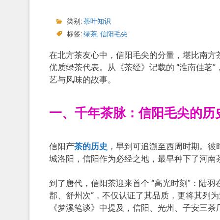
类别:
茶叶知识
标签:
绿茶
,
信阳毛尖
在北方茶友心中，信阳毛尖的分量，堪比南方茶客
优质绿茶代表。从《茶经》记载的 “淮南佳茗”
艺与风味的故事。
一、千年茶脉：信阳毛尖的历
信阳产
茶的历史
，早到可追溯至西周时期。彼
城洛阳，信阳作为必经之地，最早种下了河南茶的
到了唐代，信阳茶迎来首个 “高光时刻”：陆羽
郡、舒州次”，不仅认证了其品质，更将其列为淮南
《梦溪笔谈》中提及，信阳、光州、子安三茶厂