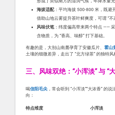
形成了类似南方的湿润气候，年降水量
海拔适配
：平均海拔 500-800 米
借助山地云雾提升茶叶鲜爽度，可谓 “不
风味伏笔
：纬度偏高带来两个特点 ——
含物质，为 “香高、味醇” 打下基础。
有趣的是，大别山南麓孕育了安徽瓜片、
霍山
土壤的细微差异，走出了 “北方绿茶” 的独特风
三、风味双绝：“小浑淡” 与 “
喝
信阳毛尖
，常会听到 “小浑淡”“大浓香” 
向：
特点维度
小浑淡