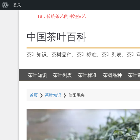
关
登录
跳
于
18，传统茶艺的冲泡技艺
转
WordPress
到
主
中国茶叶百科
要
内
容
茶叶知识、茶树品种、茶叶标准、茶叶列表、茶叶
茶叶知识
茶叶列表
茶叶标准
茶树品种
茶叶
首页
❯
茶叶知识
❯
信阳毛尖