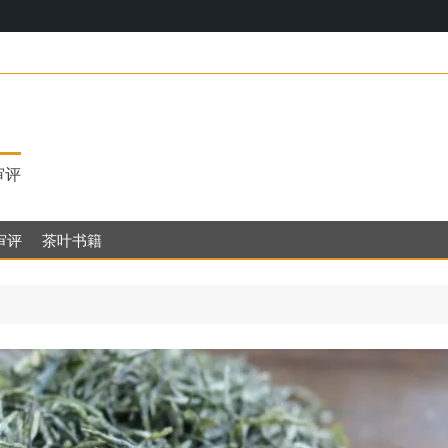
17，明代茶饮
审评
审评
茶叶书籍