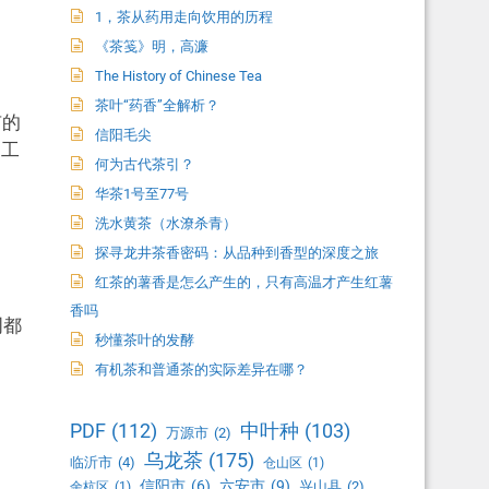
1，茶从药用走向饮用的历程
《茶笺》明，高濂
The History of Chinese Tea
茶叶“药香”全解析？
有的
信阳毛尖
、工
何为古代茶引？
华茶1号至77号
洗水黄茶（水潦杀青）
探寻龙井茶香密码：从品种到香型的深度之旅
红茶的薯香是怎么产生的，只有高温才产生红薯
香吗
周都
秒懂茶叶的发酵
有机茶和普通茶的实际差异在哪？
PDF
(112)
中叶种
(103)
万源市
(2)
乌龙茶
(175)
临沂市
(4)
仓山区
(1)
信阳市
(6)
六安市
(9)
兴山县
(2)
余杭区
(1)