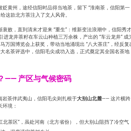
贬黄州，途经信阳时品得当地茶，留下 “淮南茶，信阳第一
，给这款北方茶注入了文人风骨。
衰败，直到清末才迎来 “重生”：维新变法浪潮中，信阳秀
，引进龙井茶籽在车云山种植三万余株，产出的 “车云龙井” 成
巴拿马万国博览会上获奖，带动当地涌现出 “八大茶庄”，经反复
全国十大名茶评选中，信阳毛尖成功入选，正式奠定其全国名茶地
—— 产区与气候密码
武夷岩茶伴武夷山，信阳毛尖则扎根于
大别山北麓
—— 这片横跨
长环境：
 “江北茶区”，虽处河南（北方省份），但大别山阻挡了冷空气