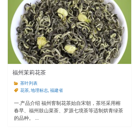
福州茉莉花茶
茶叶列表
花茶
,
地理标志
,
福建省
一.产品介绍 福州窨制花茶始自宋朝，茶坯采用榕
春早、福州鼓山菜茶、罗源七境茶等适制烘青绿茶
的品种。 ...