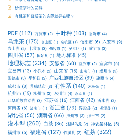
秒懂茶叶的发酵
有机茶和普通茶的实际差异在哪？
PDF
(112)
中叶种
(103)
万源市
(2)
临沂市
(4)
乌龙茶
(175)
信阳市
(6)
六安市
(9)
仓山区
(1)
余杭区
(1)
兴山县
(2)
十堰市
(3)
咸宁市
(3)
句容市
(1)
吴江区
(1)
四川省
(57)
地方标准
(45)
固始县
(1)
地理标志
(234)
安徽省
(60)
宜宾市
(6)
宜兴市
(2)
宜昌市
(13)
山东省
(15)
小乔木
(2)
崇州市
(3)
山南市
(1)
广西壮族自治区
(39)
常德市
(3)
平和县
(2)
建瓯市
(4)
有性系
(140)
成都市
(8)
景德镇市
(3)
木鱼镇
(1)
杭州市
(19)
柳州市
(2)
永州市
(4)
永泰县
(1)
江西省
(42)
江苏省
(16)
江华瑶族自治县
(3)
沂水县
(2)
浙江省
(79)
河南省
(6)
浮梁县
(2)
济南市
(1)
湄潭县
(1)
湖北省
(56)
湖南省
(66)
漳州市
(3)
漳平市
(2)
灌木型
(260)
白茶
(36)
神农架林区
(5)
矮脚乌龙
(2)
红茶
(322)
福建省
(127)
福州市
(5)
竹溪县
(2)