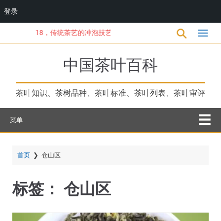
登录
跳
18，传统茶艺的冲泡技艺
转
到
主
中国茶叶百科
要
内
容
茶叶知识、茶树品种、茶叶标准、茶叶列表、茶叶审评
菜单
首页
❯
仓山区
标签：
仓山区