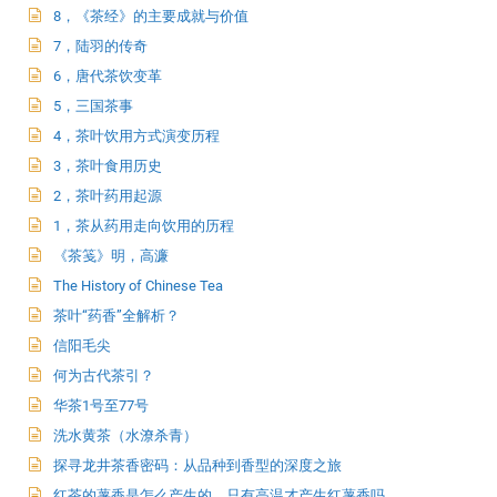
8，《茶经》的主要成就与价值
7，陆羽的传奇
6，唐代茶饮变革
5，三国茶事
4，茶叶饮用方式演变历程
3，茶叶食用历史
2，茶叶药用起源
1，茶从药用走向饮用的历程
《茶笺》明，高濂
The History of Chinese Tea
茶叶“药香”全解析？
信阳毛尖
何为古代茶引？
华茶1号至77号
洗水黄茶（水潦杀青）
探寻龙井茶香密码：从品种到香型的深度之旅
红茶的薯香是怎么产生的，只有高温才产生红薯香吗