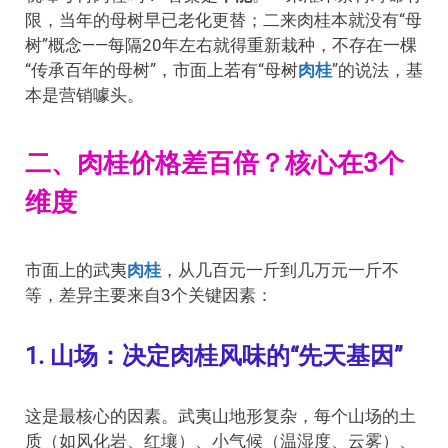
限，当年的母树早已老化更替；二来肉桂本就没有“母
树”概念——每隔20年左右就得重新栽种，不存在一棵
“传承百年的母树”，市面上若有“母树
肉桂
”的说法，基
本是营销噱头。
二、肉桂价格差百倍？核心在3个
维度
市面上的武夷
肉桂
，从几百元一斤到几万元一斤不
等，差异主要来自3个关键因素：
1. 山场：决定肉桂风味的“先天基因”
这是最核心的因素。武夷山地形复杂，每个山场的土
质（如风化岩、红壤）、小气候（温湿度、云雾）、