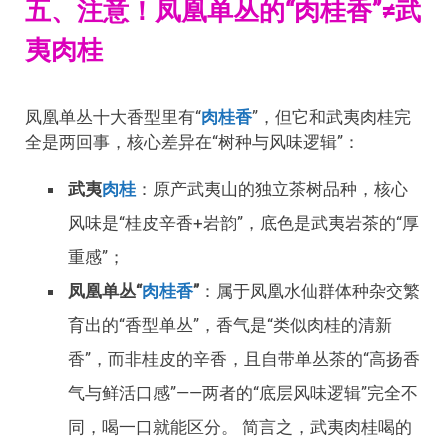
五、注意！凤凰单丛的“肉桂香”≠武
夷肉桂
凤凰单丛十大香型里有“
肉桂香
”，但它和武夷肉桂完
全是两回事，核心差异在“树种与风味逻辑”：
武夷
肉桂
：原产武夷山的独立茶树品种，核心
风味是“桂皮辛香+岩韵”，底色是武夷岩茶的“厚
重感”；
凤凰单丛“
肉桂香
”
：属于凤凰水仙群体种杂交繁
育出的“香型单丛”，香气是“类似肉桂的清新
香”，而非桂皮的辛香，且自带单丛茶的“高扬香
气与鲜活口感”——两者的“底层风味逻辑”完全不
同，喝一口就能区分。 简言之，武夷肉桂喝的