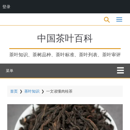
登录
跳
转
到
主
中国茶叶百科
要
内
容
茶叶知识、茶树品种、茶叶标准、茶叶列表、茶叶审评
菜单
首页
❯
茶叶知识
❯
一文读懂肉桂茶