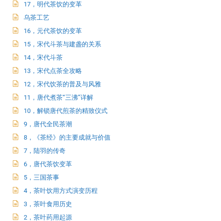
17，明代茶饮的变革
乌茶工艺
16，元代茶饮的变革
15，宋代斗茶与建盏的关系
14，宋代斗茶
13，宋代点茶全攻略
12，宋代饮茶的普及与风雅
11，唐代煮茶“三沸”详解
10，解锁唐代煎茶的精致仪式
9，唐代全民茶潮
8，《茶经》的主要成就与价值
7，陆羽的传奇
6，唐代茶饮变革
5，三国茶事
4，茶叶饮用方式演变历程
3，茶叶食用历史
2，茶叶药用起源