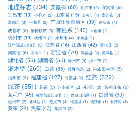
地理标志
(234)
安徽省
(60)
宜宾市
(6)
宜兴市
(2)
宜昌市
(13)
山东省
(15)
小乔木
(2)
崇州市
(3)
山南市
(1)
广西壮族自治区
(39)
常德市
(3)
平和县
(2)
建瓯市
(4)
有性系
(140)
成都市
(8)
景德镇市
(3)
木鱼镇
(1)
杭州市
(19)
柳州市
(2)
永州市
(4)
永泰县
(1)
江西省
(42)
江苏省
(16)
江华瑶族自治县
(3)
沂水县
(2)
浙江省
(79)
河南省
(6)
浮梁县
(2)
济南市
(1)
湄潭县
(1)
湖北省
(56)
湖南省
(66)
漳州市
(3)
漳平市
(2)
灌木型
(260)
白茶
(36)
神农架林区
(5)
矮脚乌龙
(2)
红茶
(322)
福建省
(127)
福州市
(5)
竹溪县
(2)
绿茶
(551)
花茶
(5)
茉莉花茶
(6)
苏南茶区
(2)
苏州市
(3)
茸毛中
(45)
贵州省
(30)
融水苗族自治县
(1)
西藏自治区
(1)
达州市
(2)
遵义市
(4)
通城县
(1)
错那县
(1)
镇江市
(1)
长清区
(1)
黑茶
(43)
黄茶
(24)
龙岩市
(2)