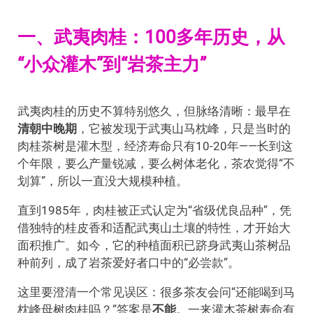
一、武夷肉桂：100多年历史，从
“小众灌木”到“岩茶主力”
武夷肉桂的历史不算特别悠久，但脉络清晰：最早在
清朝中晚期
，它被发现于武夷山马枕峰，只是当时的
肉桂茶树是灌木型，经济寿命只有10-20年——长到这
个年限，要么产量锐减，要么树体老化，茶农觉得“不
划算”，所以一直没大规模种植。
直到1985年，肉桂被正式认定为“省级优良品种”，凭
借独特的桂皮香和适配武夷山土壤的特性，才开始大
面积推广。如今，它的种植面积已跻身武夷山茶树品
种前列，成了岩茶爱好者口中的“必尝款”。
这里要澄清一个常见误区：很多茶友会问“还能喝到马
枕峰母树肉桂吗？”答案是
不能
。一来灌木茶树寿命有