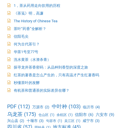
1，茶从药用走向饮用的历程
《茶笺》明，高濂
The History of Chinese Tea
茶叶“药香”全解析？
信阳毛尖
何为古代茶引？
华茶1号至77号
洗水黄茶（水潦杀青）
探寻龙井茶香密码：从品种到香型的深度之旅
红茶的薯香是怎么产生的，只有高温才产生红薯香吗
秒懂茶叶的发酵
有机茶和普通茶的实际差异在哪？
PDF
(112)
中叶种
(103)
万源市
(2)
临沂市
(4)
乌龙茶
(175)
信阳市
(6)
六安市
(9)
仓山区
(1)
余杭区
(1)
兴山县
(2)
十堰市
(3)
咸宁市
(3)
句容市
(1)
吴江区
(1)
四川省
(57)
地方标准
(45)
固始县
(1)