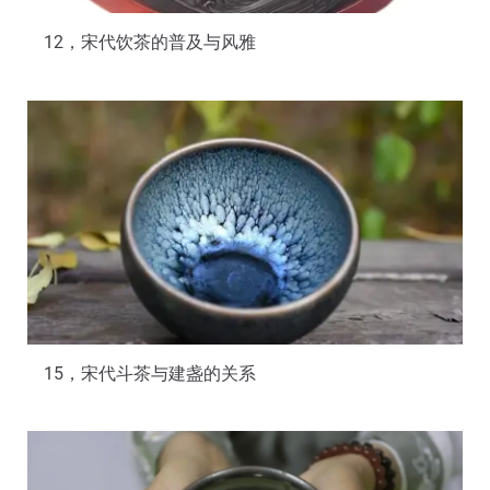
12，宋代饮茶的普及与风雅
15，宋代斗茶与建盏的关系