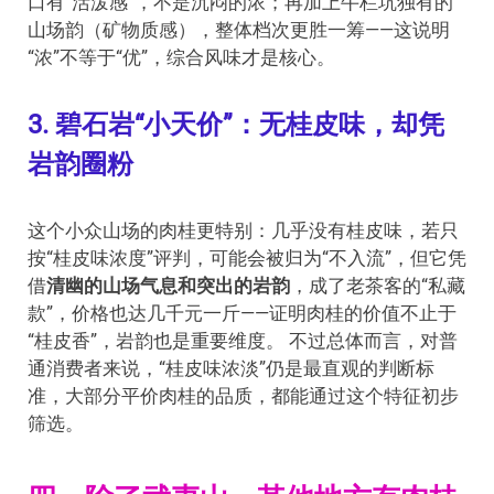
口有“活泼感”，不是沉闷的浓；再加上牛栏坑独有的
山场韵（矿物质感），整体档次更胜一筹——这说明
“浓”不等于“优”，综合风味才是核心。
3. 碧石岩“小天价”：无桂皮味，却凭
岩韵圈粉
这个小众山场的肉桂更特别：几乎没有桂皮味，若只
按“桂皮味浓度”评判，可能会被归为“不入流”，但它凭
借
清幽的山场气息和突出的岩韵
，成了老茶客的“私藏
款”，价格也达几千元一斤——证明肉桂的价值不止于
“桂皮香”，岩韵也是重要维度。 不过总体而言，对普
通消费者来说，“桂皮味浓淡”仍是最直观的判断标
准，大部分平价肉桂的品质，都能通过这个特征初步
筛选。