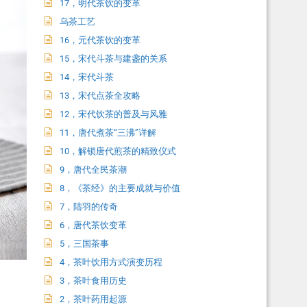
17，明代茶饮的变革
乌茶工艺
16，元代茶饮的变革
15，宋代斗茶与建盏的关系
14，宋代斗茶
13，宋代点茶全攻略
12，宋代饮茶的普及与风雅
11，唐代煮茶“三沸”详解
10，解锁唐代煎茶的精致仪式
9，唐代全民茶潮
8，《茶经》的主要成就与价值
7，陆羽的传奇
6，唐代茶饮变革
5，三国茶事
4，茶叶饮用方式演变历程
3，茶叶食用历史
2，茶叶药用起源