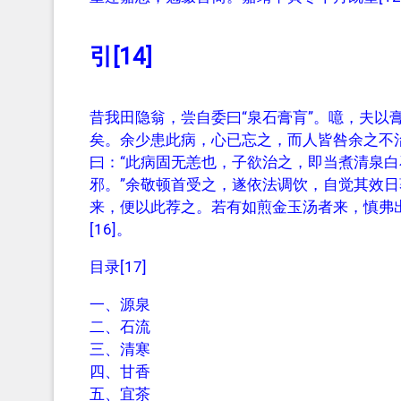
引[14]
昔我田隐翁，尝自委曰“泉石膏肓”。噫，夫以
矣。余少患此病，心已忘之，而人皆咎余之不
曰：“此病固无恙也，子欲治之，即当煮清泉
邪。”余敬顿首受之，遂依法调饮，自觉其效
来，便以此荐之。若有如煎金玉汤者来，慎弗出
[16]。
目录[17]
一、源泉
二、石流
三、清寒
四、甘香
五、宜茶