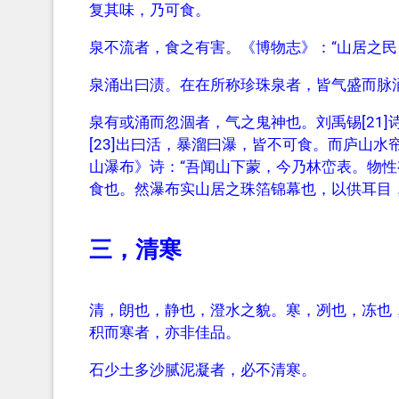
复其味，乃可食。
泉不流者，食之有害。《博物志》：“山居之民
泉涌出曰渍。在在所称珍珠泉者，皆气盛而脉
泉有或涌而忽涸者，气之鬼神也。刘禹锡[21]诗
[23]出曰活，暴溜曰瀑，皆不可食。而庐山水
山瀑布》诗：“吾闻山下蒙，今乃林峦表。物性
食也。然瀑布实山居之珠箔锦幕也，以供耳目
三，清寒
清，朗也，静也，澄水之貌。寒，冽也，冻也
积而寒者，亦非佳品。
石少土多沙腻泥凝者，必不清寒。