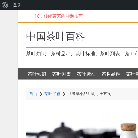
关
登录
跳
于
18，传统茶艺的冲泡技艺
转
WordPress
到
主
中国茶叶百科
要
内
容
茶叶知识、茶树品种、茶叶标准、茶叶列表、茶叶
茶叶知识
茶叶列表
茶叶标准
茶树品种
茶叶
首页
❯
茶叶书籍
❯
《煮泉小品》明，田艺蘅