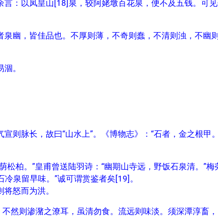
言：以凤皇山[18]泉，较阿姥墩百花泉，便不及五钱。可见
者泉幽，皆佳品也。不厚则薄，不奇则蠢，不清则浊，不幽
易涸。
宣则脉长，故曰“山水上”。《博物志》：“石者，金之根甲
荫松柏。”皇甫曾送陆羽诗：“幽期山寺远，野饭石泉清。”梅
冷泉留早味。”诚可谓赏鉴者矣[19]。
则将怒而为洪。
食。不然则渗潴之潦耳，虽清勿食。流远则味淡。须深潭淳畜，