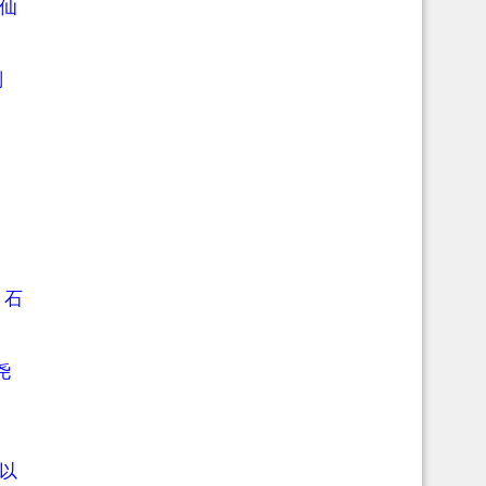
仙
则
。石
尧
以