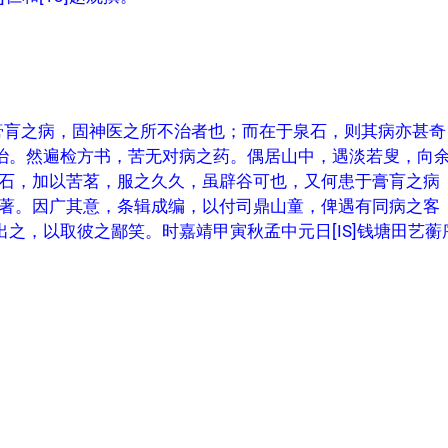
膏肓之病，固神医之所不治者也；而在于泉石，则其病亦甚奇
治。然遍检方书，苦无对病之药。偶居山中，遇淡若叟，向
白石，加以苦茗，服之久久，虽辟谷可也，又何患于膏肓之病
日著。因广其意，条辑成编，以付司鼎山童，俾遇有同病之客
之，以取彼之鄙笑。时嘉靖甲寅秋孟中元日[IS]钱塘田艺蘅