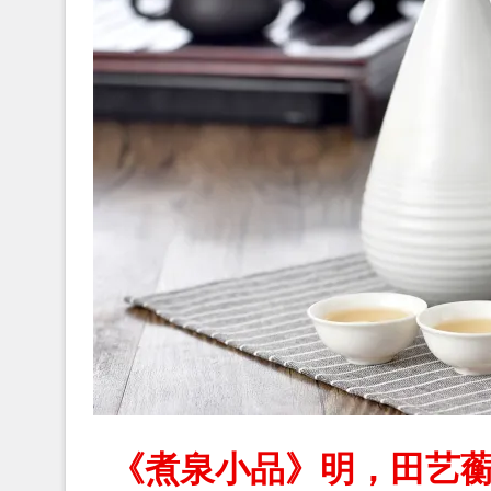
《煮泉小品》明，田艺