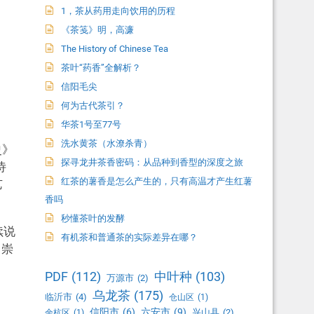
1，茶从药用走向饮用的历程
《茶笺》明，高濂
The History of Chinese Tea
茶叶“药香”全解析？
信阳毛尖
何为古代茶引？
华茶1号至77号
洗水黄茶（水潦杀青）
史》
探寻龙井茶香密码：从品种到香型的深度之旅
诗
红茶的薯香是怎么产生的，只有高温才产生红薯
艺
香吗
秒懂茶叶的发酵
续说
有机茶和普通茶的实际差异在哪？
田崇
PDF
(112)
中叶种
(103)
万源市
(2)
乌龙茶
(175)
临沂市
(4)
仓山区
(1)
信阳市
(6)
六安市
(9)
兴山县
(2)
余杭区
(1)