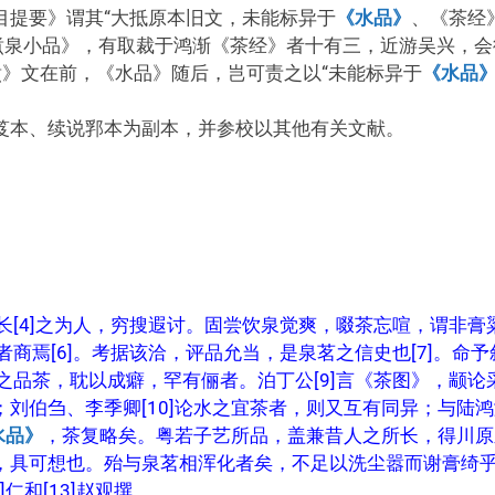
目提要》谓其“大抵原本旧文，未能标异于
《水品》
、《茶经
煮泉小品》，有取裁于鸿渐《茶经》者十有三，近游吴兴，会
煮》文在前，《水品》随后，岂可责之以“未能标异于
《水品
笈本、续说郛本为副本，并参校以其他有关文献。
长[4]之为人，穷搜遐讨。固尝饮泉觉爽，啜茶忘喧，谓非膏
者商焉[6]。考据该洽，评品允当，是泉茗之信史也[7]。命予
之品茶，耽以成癖，罕有俪者。泊丁公[9]言《茶图》，颛论
刘伯刍、李季卿[10]论水之宜茶者，则又互有同异；与陆鸿
水品》
，茶复略矣。粤若子艺所品，盖兼昔人之所长，得川原
，具可想也。殆与泉茗相浑化者矣，不足以洗尘嚣而谢膏绮
仁和[13]赵观撰。