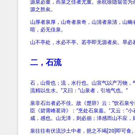
源泉必重，而泉之佳者尤重。余杭徐隐翁尝为余
源之胜矣。
山厚者泉厚，山奇者泉奇，山清者泉清，山幽
喧，必无佳泉。
山不亭处，水必不亭。若亭即无源者矣。旱必
二，石流
石，山骨也；流，水行也。山宣气以产万物，气
流精以生水。”又曰：“山泉者，引地气也。”
泉非石出者必不佳。故《楚辞》云：“饮石泉兮
臣《碧霄峰茗诗》：“烹处石泉嘉。”又云：“小石
咸，感也。山无泽，则必崩；泽感而山不应，
泉往往有伏流沙土中者，挹之不竭[20]即可