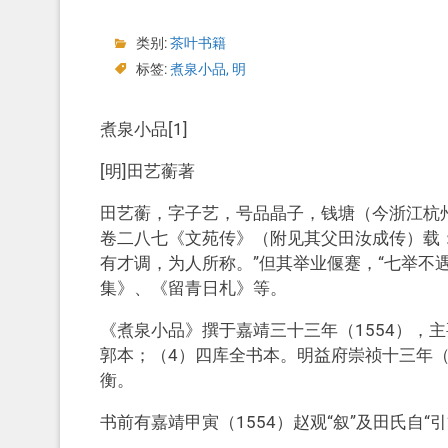
类别:
茶叶书籍
标签:
煮泉小品
,
明
煮泉小品[1]
[明]田艺蘅著
田艺蘅，字子艺，号品晶子，钱塘（今浙江杭
卷二八七《文苑传》（附见其父田汝成传）载
有才调，为人所称。”但其举业偃蹇，“七举不
集》、《留青日札》等。
《煮泉小品》撰于嘉靖三十三年（1554），
郭本；（4）四库全书本。明益府崇祯十三年（
衡。
书前有嘉靖甲寅（1554）赵观“叙”及田氏自“引