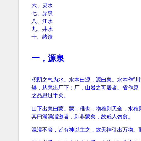
六、灵水
七、异泉
八、江水
九、井水
十、绪谈
一，源泉
积阴之气为水。水本曰源，源曰泉。水本作”川
爆，从泉出厂下；厂，山岩之可居者。省作原，
之品思过半矣。
山下出泉曰蒙。蒙，稚也，物稚则天全，水稚则
其曰瀑涌湍激者，则非蒙矣，故戒人勿食。
混混不舍，皆有神以主之，故天神引出万物。