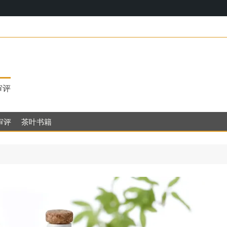
17，明代茶饮的
审评
审评
茶叶书籍