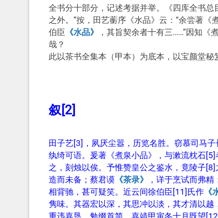
全书分十部分，记述考据并举。《四库全书总
之外。”按，田艺蘅序《水品》云：“余尝著《
伯臣
《水品》
，其旨契余者十有三……”因知《
哉？
此以茶书全集本（甲本）为底本，以宝颜堂秘
叙[2]
田子艺[3]，夙厌尘嚣，历览名胜。窃慕司马子
纨绮可语。爰著《煮泉小品》，与漱流枕石[5]
之，刻烛以俟。予惟赞皇公之鉴水，竟陵子[8]
造而未备；蔡君谟
《茶录》
，详于烹试而弗精；
相背驰，甚可疑笑。近云间徐伯臣[11]氏作
《
隽味。其器宏以深，其思冲以淡，其才清以越
重违嘉恳，勉缀首简。嘉靖甲寅冬十月既望[12]