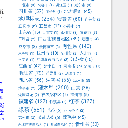
》
十堰市
(3)
咸宁市
(3)
句容市
(1)
吴江区
(1)
四川省
(57)
地方标准
(45)
徐
固始县
(1)
地理标志
(234)
》
”
安徽省
(60)
宜兴市
(2)
宜昌市
(13)
宜宾市
(6)
小乔木
(2)
山东省
(15)
崇州市
(3)
常德市
(3)
山南市
(1)
广西壮族自治区
(39)
平和县
(2)
建瓯市
(4)
有性系
(140)
成都市
(8)
景德镇市
(3)
杭州市
(19)
柳州市
(2)
永州市
(4)
木鱼镇
(1)
江苏省
(16)
江华瑶族自治县
(3)
永泰县
(1)
江西省
(42)
河南省
(6)
沂水县
(2)
济南市
(1)
浙江省
(79)
浮梁县
(2)
湄潭县
(1)
湖北省
(56)
湖南省
(66)
漳州市
(3)
粱
灌木型
(260)
白茶
(36)
漳平市
(2)
叙
神农架林区
(5)
福州市
(5)
矮脚乌龙
(2)
采
红茶
(322)
福建省
(127)
竹溪县
(2)
渐
绿茶
(551)
花茶
(5)
苏南茶区
(2)
之
茸毛中
(45)
茉莉花茶
(6)
苏州市
(3)
乎？
贵州省
(30)
融水苗族自治县
(1)
西藏自治区
(1)