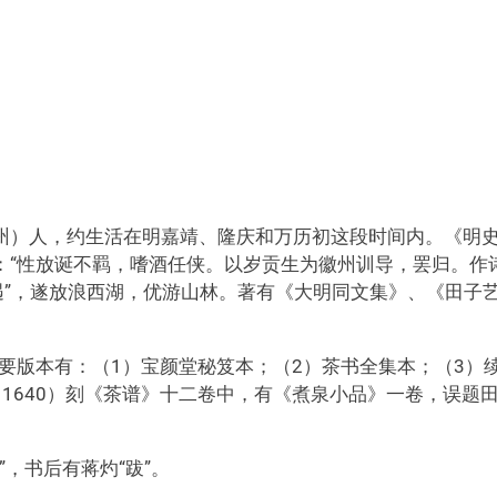
州）人，约生活在明嘉靖、隆庆和万历初这段时间内。《明
：“性放诞不羁，嗜酒任侠。以岁贡生为徽州训导，罢归。作
遇”，遂放浪西湖，优游山林。著有《大明同文集》、《田子
主要版本有：（1）宝颜堂秘笈本；（2）茶书全集本；（3）
1640）刻《茶谱》十二卷中，有《煮泉小品》一卷，误题
”，书后有蒋灼“跋”。