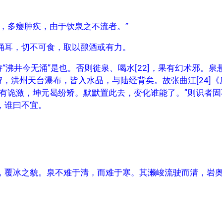
，多瘿肿疾，由于饮泉之不流者。”
涌耳，切不可食，取以酿酒或有力。
“沸井今无涌”是也。否则徙泉、喝水[22]，果有幻术邪。泉
帘，洪州天台瀑布，皆入水品，与陆经背矣。故张曲江[24]《
有诡激，坤元曷纷矫。默默置此去，变化谁能了。”则识者固
，谁曰不宜。
，覆冰之貌。泉不难于清，而难于寒。其濑峻流驶而清，岩