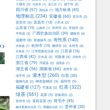
十堰市
(3)
咸宁市
(3)
句容市
(1)
吴江区
(1)
四川省
(57)
地方标准
(45)
固始县
(1)
地理标志
(234)
安徽省
(60)
宜兴市
(2)
宜昌市
(13)
宜宾市
(6)
小乔木
(2)
山东省
(15)
崇州市
(3)
常德市
(3)
山南市
(1)
广西壮族自治区
(39)
平和县
(2)
建瓯市
(4)
有性系
(140)
成都市
(8)
景德镇市
(3)
杭州市
(19)
柳州市
(2)
永州市
(4)
木鱼镇
(1)
 ❯
江苏省
(16)
江华瑶族自治县
(3)
永泰县
(1)
江西省
(42)
河南省
(6)
沂水县
(2)
济南市
(1)
浙江省
(79)
浮梁县
(2)
湄潭县
(1)
湖北省
(56)
湖南省
(66)
漳州市
(3)
灌木型
(260)
白茶
(36)
漳平市
(2)
神农架林区
(5)
福州市
(5)
矮脚乌龙
(2)
红茶
(322)
福建省
(127)
竹溪县
(2)
绿茶
(551)
花茶
(5)
苏南茶区
(2)
茸毛中
(45)
茉莉花茶
(6)
苏州市
(3)
贵州省
(30)
融水苗族自治县
(1)
西藏自治区
(1)