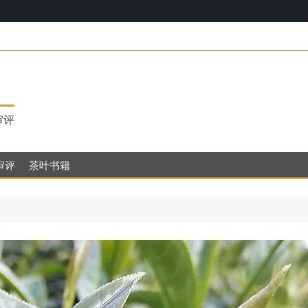
17，明代
审评
审评
茶叶书籍