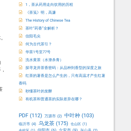
1，茶从药用走向饮用的历程
《茶笺》明，高濂
The History of Chinese Tea
茶叶“药香”全解析？
信阳毛尖
体。
何为古代茶引？
华茶1号至77号
洗水黄茶（水潦杀青）
内
探寻龙井茶香密码：从品种到香型的深度之旅
等，
红茶的薯香是怎么产生的，只有高温才产生红薯
香吗
茶
秒懂茶叶的发酵
有机茶和普通茶的实际差异在哪？
PDF
(112)
中叶种
(103)
万源市
(2)
乌龙茶
(175)
临沂市
(4)
仓山区
(1)
信阳市
(6)
六安市
(9)
兴山县
(2)
余杭区
(1)