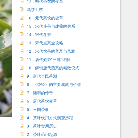
17，明代茶饮的变革
乌茶工艺
16，元代茶饮的变革
15，宋代斗茶与建盏的关系
14，宋代斗茶
13，宋代点茶全攻略
12，宋代饮茶的普及与风雅
11，唐代煮茶“三沸”详解
10，解锁唐代煎茶的精致仪式
9，唐代全民茶潮
8，《茶经》的主要成就与价值
7，陆羽的传奇
6，唐代茶饮变革
5，三国茶事
4，茶叶饮用方式演变历程
3，茶叶食用历史
2，茶叶药用起源