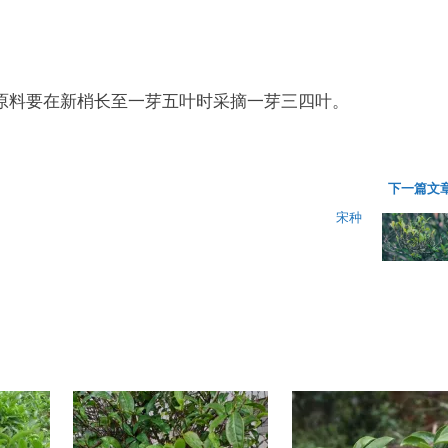
。
原料要在新梢长至一芽五叶时采摘一芽三四叶。
下一篇文章
宋种