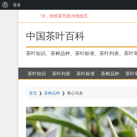
关
登录
跳
于
18，传统茶艺的冲泡技艺
转
WordPress
到
主
中国茶叶百科
要
内
容
茶叶知识、茶树品种、茶叶标准、茶叶列表、茶叶
茶叶知识
茶叶列表
茶叶标准
茶树品种
茶叶
首页
❯
茶树品种
❯
青心乌龙