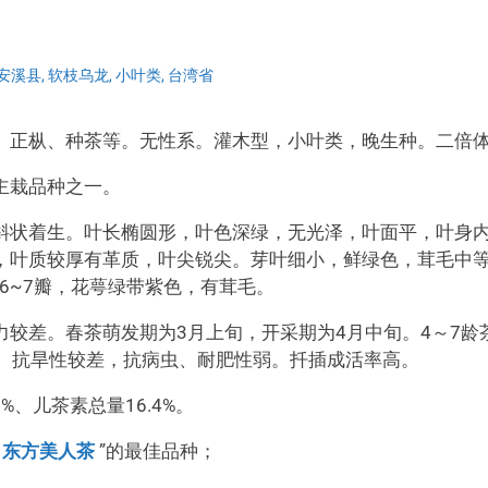
安溪县
,
软枝乌龙
,
小叶类
,
台湾省
、正枞、种茶等。无性系。灌木型，小叶类，晚生种。二倍
主栽品种之一。
斜状着生。叶长椭圆形，叶色深绿，无光泽，叶面平，叶身
，叶质较厚有革质，叶尖锐尖。芽叶细小，鲜绿色，茸毛中
花瓣6~7瓣，花萼绿带紫色，有茸毛。
较差。春茶萌发期为3月上旬，开采期为4月中旬。4～7龄
寒性、抗旱性较差，抗病虫、耐肥性弱。扦插成活率高。
%、儿茶素总量16.4%。
“
东方美人茶
”的最佳品种；