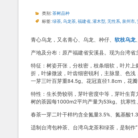
类别:
茶树品种
标签:
绿茶
,
乌龙茶
,
福建省
,
灌木型
,
无性系
,
泉州市
,
青心乌龙，又名青心、乌龙、种仔、
软枝乌龙
产地及分布：原产福建省安溪县。现为台湾省
特征：树姿开张，分枝密，枝条细软，叶片上
折，叶缘微波，叶齿细密锐利，主脉显、色浅
一芽三叶百芽重84.5g。花冠直径1.8cm，
特性：生长势较弱，芽叶密度中等，芽叶生育力
树的茶园每1000m2平均产量为53kg。抗
春茶一芽二叶干样约含全氮量3.5%、氮基酸1.3
适制台湾包种茶、台湾乌龙茶和绿茶，是制作