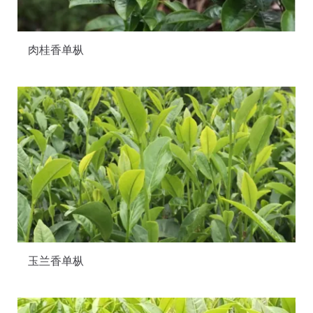
肉桂香单枞
玉兰香单枞