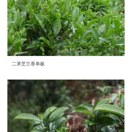
二茅芝兰香单枞