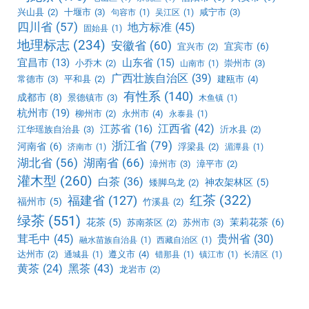
兴山县
(2)
十堰市
(3)
咸宁市
(3)
句容市
(1)
吴江区
(1)
四川省
(57)
地方标准
(45)
固始县
(1)
地理标志
(234)
安徽省
(60)
宜宾市
(6)
宜兴市
(2)
宜昌市
(13)
山东省
(15)
小乔木
(2)
崇州市
(3)
山南市
(1)
广西壮族自治区
(39)
常德市
(3)
平和县
(2)
建瓯市
(4)
有性系
(140)
成都市
(8)
景德镇市
(3)
木鱼镇
(1)
杭州市
(19)
柳州市
(2)
永州市
(4)
永泰县
(1)
江西省
(42)
江苏省
(16)
江华瑶族自治县
(3)
沂水县
(2)
浙江省
(79)
河南省
(6)
浮梁县
(2)
济南市
(1)
湄潭县
(1)
湖北省
(56)
湖南省
(66)
漳州市
(3)
漳平市
(2)
灌木型
(260)
白茶
(36)
神农架林区
(5)
矮脚乌龙
(2)
红茶
(322)
福建省
(127)
福州市
(5)
竹溪县
(2)
绿茶
(551)
花茶
(5)
茉莉花茶
(6)
苏南茶区
(2)
苏州市
(3)
茸毛中
(45)
贵州省
(30)
融水苗族自治县
(1)
西藏自治区
(1)
达州市
(2)
遵义市
(4)
通城县
(1)
错那县
(1)
镇江市
(1)
长清区
(1)
黑茶
(43)
黄茶
(24)
龙岩市
(2)