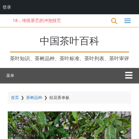
登录
跳
18，传统茶艺的冲泡技艺
转
到
主
中国茶叶百科
要
内
容
茶叶知识、茶树品种、茶叶标准、茶叶列表、茶叶审评
菜单
首页
❯
茶树品种
❯
桂花香单枞