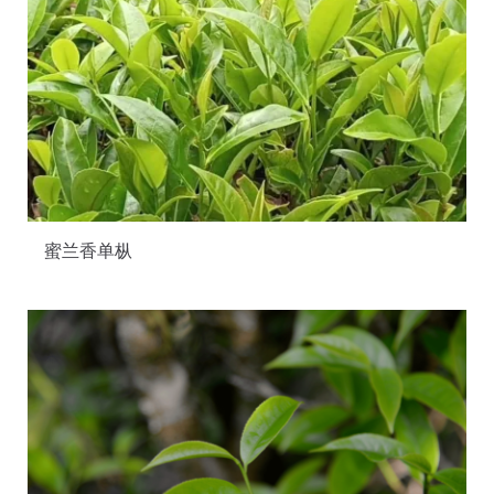
蜜兰香单枞