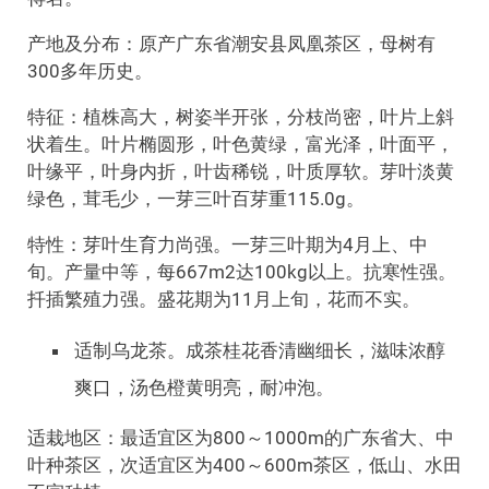
产地及分布：原产广东省潮安县凤凰茶区，母树有
300多年历史。
特征：植株高大，树姿半开张，分枝尚密，叶片上斜
状着生。叶片椭圆形，叶色黄绿，富光泽，叶面平，
叶缘平，叶身内折，叶齿稀锐，叶质厚软。芽叶淡黄
绿色，茸毛少，一芽三叶百芽重115.0g。
特性：芽叶生育力尚强。一芽三叶期为4月上、中
旬。产量中等，每667m2达100kg以上。抗寒性强。
扦插繁殖力强。盛花期为11月上旬，花而不实。
适制乌龙茶。成茶桂花香清幽细长，滋味浓醇
爽口，汤色橙黄明亮，耐冲泡。
适栽地区：最适宜区为800～1000m的广东省大、中
叶种茶区，次适宜区为400～600m茶区，低山、水田