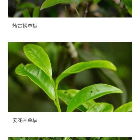
蛤古捞单枞
姜花香单枞