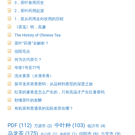
3，茶叶食用历史
2，茶叶药用起源
1，茶从药用走向饮用的历程
《茶笺》明，高濂
The History of Chinese Tea
茶叶“药香”全解析？
信阳毛尖
何为古代茶引？
华茶1号至77号
洗水黄茶（水潦杀青）
探寻龙井茶香密码：从品种到香型的深度之旅
红茶的薯香是怎么产生的，只有高温才产生红薯香吗
秒懂茶叶的发酵
有机茶和普通茶的实际差异在哪？
PDF
(112)
中叶种
(103)
万源市
(2)
临沂市
(4)
乌龙茶
(175)
信阳市
(6)
六安市
(9)
仓山区
(1)
余杭区
(1)