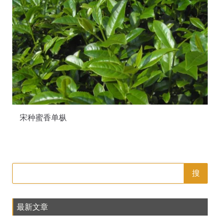
宋种蜜香单枞
搜
最新文章