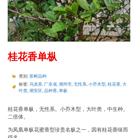
桂花香单枞
类别:
茶树品种
标签:
乌龙茶
,
广东省
,
潮州市
,
无性系
,
小乔木型
,
桂花香
,
大
叶类
,
潮安区
,
品种香
,
单枞
桂花香单枞，无性系。小乔木型，大叶类，中生种。
二倍体。
为凤凰单枞花蜜香型珍贵名枞之一，因有桂花香味而
得名。