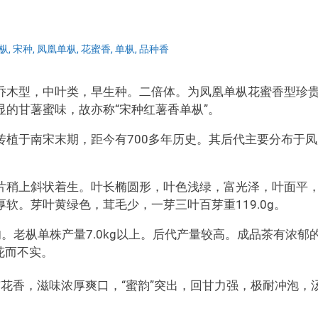
枞
,
宋种
,
凤凰单枞
,
花蜜香
,
单枞
,
品种香
乔木型，中叶类，早生种。二倍体。为凤凰单枞花蜜香型珍
的甘薯蜜味，故亦称“宋种红薯香单枞”。
植于南宋末期，距今有700多年历史。其后代主要分布于凤
片稍上斜状着生。叶长椭圆形，叶色浅绿，富光泽，叶面平
软。芽叶黄绿色，茸毛少，一芽三叶百芽重119.0g。
。老枞单株产量7.0kg以上。后代产量较高。成品茶有浓郁
花而不实。
花香，滋味浓厚爽口，“蜜韵”突出，回甘力强，极耐冲泡，