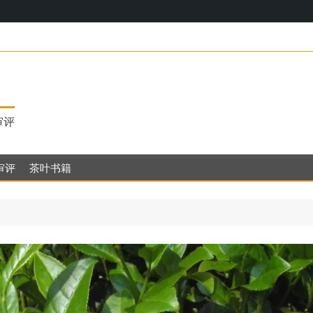
17，明代
审评
审评
茶叶书籍