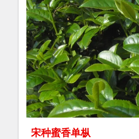
宋种蜜香单枞