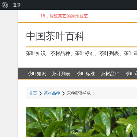
关
登录
跳
于
18，传统茶艺的冲泡技艺
转
WordPress
到
主
中国茶叶百科
要
内
容
茶叶知识、茶树品种、茶叶标准、茶叶列表、茶叶
茶叶知识
茶叶列表
茶叶标准
茶树品种
茶叶
首页
❯
茶树品种
❯
宋种蜜香单枞