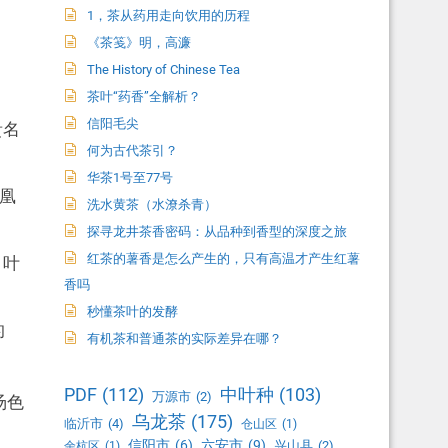
1，茶从药用走向饮用的历程
《茶笺》明，高濂
The History of Chinese Tea
茶叶“药香”全解析？
信阳毛尖
贵名
何为古代茶引？
华茶1号至77号
凰
洗水黄茶（水潦杀青）
探寻龙井茶香密码：从品种到香型的深度之旅
红茶的薯香是怎么产生的，只有高温才产生红薯
，叶
香吗
秒懂茶叶的发酵
的
有机茶和普通茶的实际差异在哪？
PDF
(112)
中叶种
(103)
万源市
(2)
汤色
乌龙茶
(175)
临沂市
(4)
仓山区
(1)
信阳市
(6)
六安市
(9)
兴山县
(2)
余杭区
(1)