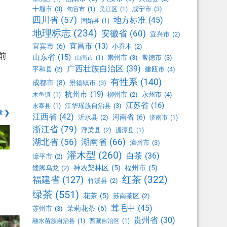
十堰市
(3)
咸宁市
(3)
句容市
(1)
吴江区
(1)
四川省
(57)
地方标准
(45)
固始县
(1)
地理标志
(234)
安徽省
(60)
。
宜兴市
(2)
宜昌市
(13)
宜宾市
(6)
小乔木
(2)
前
山东省
(15)
崇州市
(3)
常德市
(3)
山南市
(1)
广西壮族自治区
(39)
平和县
(2)
建瓯市
(4)
有性系
(140)
成都市
(8)
景德镇市
(3)
杭州市
(19)
柳州市
(2)
永州市
(4)
木鱼镇
(1)
江苏省
(16)
江华瑶族自治县
(3)
永泰县
(1)
 ❯
江西省
(42)
河南省
(6)
沂水县
(2)
济南市
(1)
浙江省
(79)
浮梁县
(2)
湄潭县
(1)
湖北省
(56)
湖南省
(66)
漳州市
(3)
灌木型
(260)
白茶
(36)
漳平市
(2)
神农架林区
(5)
福州市
(5)
矮脚乌龙
(2)
红茶
(322)
福建省
(127)
竹溪县
(2)
绿茶
(551)
花茶
(5)
苏南茶区
(2)
茸毛中
(45)
茉莉花茶
(6)
苏州市
(3)
贵州省
(30)
融水苗族自治县
(1)
西藏自治区
(1)