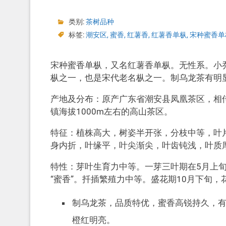
类别:
茶树品种
标签:
潮安区
,
蜜香
,
红薯香
,
红薯香单枞
,
宋种蜜香单
宋种蜜香单枞，又名红薯香单枞。无性系。小
枞之一，也是宋代老名枞之一。制乌龙茶有明显
产地及分布：原产广东省潮安县凤凰茶区，相传
镇海拔1000m左右的高山茶区。
特征：植株高大，树姿半开张，分枝中等，叶
身内折，叶缘平，叶尖渐尖，叶齿钝浅，叶质厚
特性：芽叶生育力中等。一芽三叶期在5月上旬
“蜜香”。扦插繁殖力中等。盛花期10月下旬，
制乌龙茶，品质特优，蜜香高锐持久，有
橙红明亮。