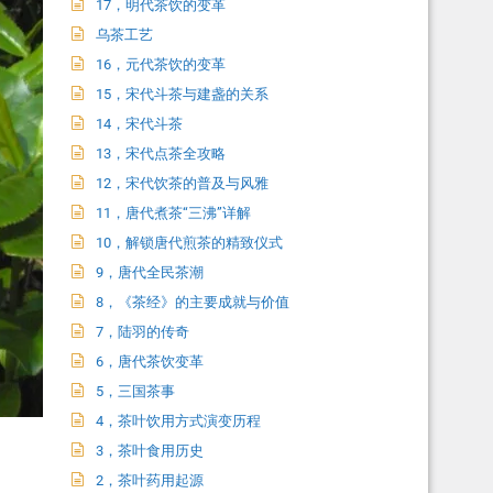
17，明代茶饮的变革
乌茶工艺
16，元代茶饮的变革
15，宋代斗茶与建盏的关系
14，宋代斗茶
13，宋代点茶全攻略
12，宋代饮茶的普及与风雅
11，唐代煮茶“三沸”详解
10，解锁唐代煎茶的精致仪式
9，唐代全民茶潮
8，《茶经》的主要成就与价值
7，陆羽的传奇
6，唐代茶饮变革
5，三国茶事
4，茶叶饮用方式演变历程
3，茶叶食用历史
2，茶叶药用起源