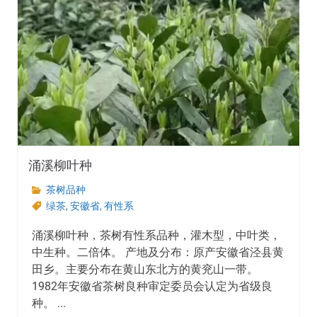
涌溪柳叶种
茶树品种
绿茶
,
安徽省
,
有性系
涌溪柳叶种，茶树有性系品种，灌木型，中叶类，
中生种。二倍体。 产地及分布：原产安徽省泾县黄
田乡。主要分布在黄山东北方的黄兖山一带。
1982年安徽省茶树良种审定委员会认定为省级良
种。 ...