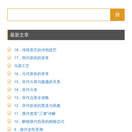
搜
最新文章
18，传统茶艺的冲泡技艺
17，明代茶饮的变革
乌茶工艺
16，元代茶饮的变革
15，宋代斗茶与建盏的关系
14，宋代斗茶
13，宋代点茶全攻略
12，宋代饮茶的普及与风雅
11，唐代煮茶“三沸”详解
10，解锁唐代煎茶的精致仪式
9，唐代全民茶潮