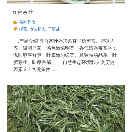
五合茶叶
茶叶列表
绿茶
,
地理标志
,
广德县
一.产品介绍 五合茶叶外形条直呈绣剪形、肥硕均
齐、绿润显毫；汤色嫩绿明亮；香气清香带花香；
滋味醇厚鲜爽；叶底嫩匀绿亮。其独特的品质：叶
肥芽壮、味厚香郁。 二.自然生态环境和人文历史
因素 2.1 气候条件 ...