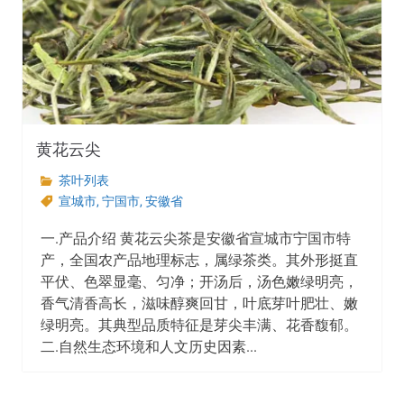
黄花云尖
茶叶列表
宣城市
,
宁国市
,
安徽省
一.产品介绍 黄花云尖茶是安徽省宣城市宁国市特
产，全国农产品地理标志，属绿茶类。其外形挺直
平伏、色翠显毫、匀净；开汤后，汤色嫩绿明亮，
香气清香高长，滋味醇爽回甘，叶底芽叶肥壮、嫩
绿明亮。其典型品质特征是芽尖丰满、花香馥郁。
二.自然生态环境和人文历史因素...