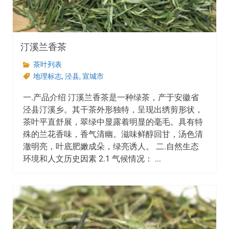
汀溪兰香茶
茶叶列表
地理标志
,
泾县
,
宣城市
一.产品介绍 汀溪兰香茶是一种绿茶，产于安徽省
泾县汀溪乡。其干茶外形独特，呈现出绣剪形状，
茶叶平直舒展，翠绿中显露着明显的毫毛。具有特
殊的兰花香味，香气清幽。滋味鲜醇回甘，汤色清
澈明亮，叶底肥嫩成朵，绿亮诱人。 二.自然生态
环境和人文历史因素 2.1 气候情况： ...