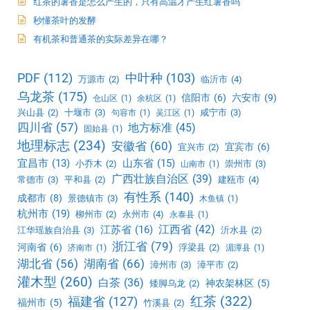
红茶的薯香是怎么产生的，只有高温才产生红薯香吗
秒懂茶叶的发酵
有机茶和普通茶的实际差异在哪？
PDF
(112)
中叶种
(103)
万源市
(2)
临沂市
(4)
乌龙茶
(175)
信阳市
(6)
六安市
(9)
仓山区
(1)
余杭区
(1)
兴山县
(2)
十堰市
(3)
咸宁市
(3)
句容市
(1)
吴江区
(1)
四川省
(57)
地方标准
(45)
固始县
(1)
地理标志
(234)
安徽省
(60)
宜宾市
(6)
宜兴市
(2)
宜昌市
(13)
山东省
(15)
小乔木
(2)
崇州市
(3)
山南市
(1)
广西壮族自治区
(39)
常德市
(3)
平和县
(2)
建瓯市
(4)
有性系
(140)
成都市
(8)
景德镇市
(3)
木鱼镇
(1)
杭州市
(19)
柳州市
(2)
永州市
(4)
永泰县
(1)
江西省
(42)
江苏省
(16)
江华瑶族自治县
(3)
沂水县
(2)
浙江省
(79)
河南省
(6)
浮梁县
(2)
济南市
(1)
湄潭县
(1)
湖北省
(56)
湖南省
(66)
漳州市
(3)
漳平市
(2)
灌木型
(260)
白茶
(36)
神农架林区
(5)
矮脚乌龙
(2)
红茶
(322)
福建省
(127)
福州市
(5)
竹溪县
(2)