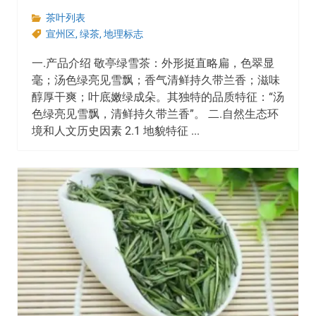
茶叶列表
宣州区
,
绿茶
,
地理标志
一.产品介绍 敬亭绿雪茶：外形挺直略扁，色翠显
毫；汤色绿亮见雪飘；香气清鲜持久带兰香；滋味
醇厚干爽；叶底嫩绿成朵。其独特的品质特征：“汤
色绿亮见雪飘，清鲜持久带兰香”。 二.自然生态环
境和人文历史因素 2.1 地貌特征 ...