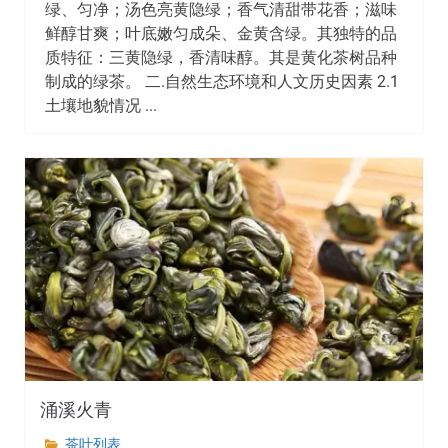
绿、匀净；汤色亮黄隐绿；香气清甜带花香；滋味
鲜醇甘爽；叶底嫩匀成朵、金黄含绿。其独特的品
质特征：三黄隐绿，香清味醇。其是黄化茶树品种
制成的绿茶。 二.自然生态环境和人文历史因素 2.1
土壤地貌情况 ...
涌溪火青
茶叶列表