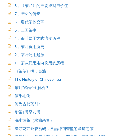
8，《茶经》的主要成就与价值
7，陆羽的传奇
6，唐代茶饮变革
5，三国茶事
4，茶叶饮用方式演变历程
3，茶叶食用历史
2，茶叶药用起源
1，茶从药用走向饮用的历程
《茶笺》明，高濂
The History of Chinese Tea
茶叶“药香”全解析？
信阳毛尖
何为古代茶引？
华茶1号至77号
洗水黄茶（水潦杀青）
探寻龙井茶香密码：从品种到香型的深度之旅