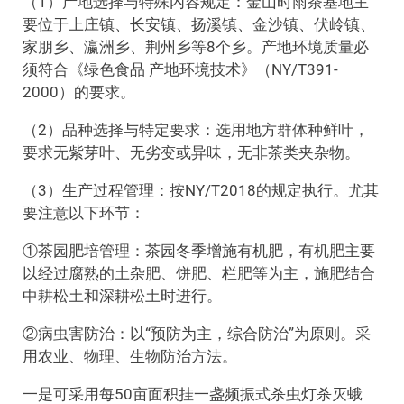
（1）产地选择与特殊内容规定：金山时雨茶基地主
要位于上庄镇、长安镇、扬溪镇、金沙镇、伏岭镇、
家朋乡、瀛洲乡、荆州乡等8个乡。产地环境质量必
须符合《绿色食品 产地环境技术》（NY/T391-
2000）的要求。
（2）品种选择与特定要求：选用地方群体种鲜叶，
要求无紫芽叶、无劣变或异味，无非茶类夹杂物。
（3）生产过程管理：按NY/T2018的规定执行。尤其
要注意以下环节：
①茶园肥培管理：茶园冬季增施有机肥，有机肥主要
以经过腐熟的土杂肥、饼肥、栏肥等为主，施肥结合
中耕松土和深耕松土时进行。
②病虫害防治：以“预防为主，综合防治”为原则。采
用农业、物理、生物防治方法。
一是可采用每50亩面积挂一盏频振式杀虫灯杀灭蛾