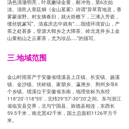
汤色清澈明亮，叶底嫩绿金黄，耐冲泡，第6次始
淡。清邑人章廷炯《金山茗雾》诗谓“异草育地灵，香
雾蒙崖野。村女摘春归，就火焙檐下，三沸入芳瓷，
缕丝犹篆写”。清嘉庆志中就有“……我绩环境皆山，产
茶之处甚多，登源大鄣乡之大障茶、岭北龙井乡上金
山黄柏山之云雾茶，尤为珍品……”的描写。
三.地域范围
金山时雨茶产于安徽省绩溪县上庄镇、长安镇、扬溪
镇、金沙镇、伏岭镇、家朋乡、瀛洲乡、荆州乡等8
个乡镇。绩溪位于安徽省东南，地理坐标为东经
118°20′-118°55′，北纬29°57′-30°20′之间。东与浙江
省临安县交界，北与宁国县、旌德县相连，东西长
59.5千米，南北宽42千米，国土总面积1126平方千
米。