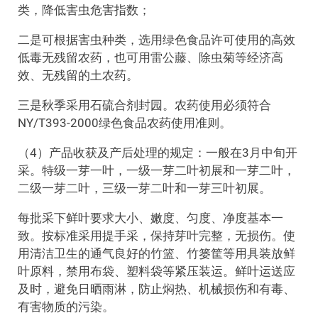
类，降低害虫危害指数；
二是可根据害虫种类，选用绿色食品许可使用的高效
低毒无残留农药，也可用雷公藤、除虫菊等经济高
效、无残留的土农药。
三是秋季采用石硫合剂封园。农药使用必须符合
NY/T393-2000绿色食品农药使用准则。
（4）产品收获及产后处理的规定：一般在3月中旬开
采。特级一芽一叶，一级一芽二叶初展和一芽二叶，
二级一芽二叶，三级一芽二叶和一芽三叶初展。
每批采下鲜叶要求大小、嫩度、匀度、净度基本一
致。按标准采用提手采，保持芽叶完整，无损伤。使
用清洁卫生的通气良好的竹篮、竹篓筐等用具装放鲜
叶原料，禁用布袋、塑料袋等紧压装运。鲜叶运送应
及时，避免日晒雨淋，防止焖热、机械损伤和有毒、
有害物质的污染。