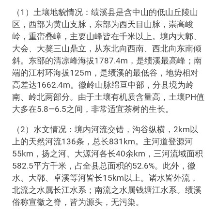
（1）土壤地貌情况：绩溪县是含中山的低山丘陵山
区，西部为黄山支脉，东部为西天目山脉，崇高峻
岭，重峦叠嶂，主要山峰皆在千米以上。境内大鄣、
大会、大獒三山鼎立，从东北向西南、西北向东南倾
斜。东部的清凉峰海拔1787.4m，是绩溪最高峰；南
端的江村环海拔125m，是绩溪的最低谷，地势相对
高差达1662.4m。徽岭山脉绵亘中部，分县境为岭
南、岭北两部分。由于土壤有机质含量高，土壤PH值
大多在5.8—6.5之间，非常适宜茶树的生长。
（2）水文情况：境内河流交错，沟谷纵横，2km以
上的天然河流136条，总长831km。主河道登源河
55km，扬之河、大源河各长40余km，三河流域面积
582.5平方千米，占全县总面积的52.6%。此外，徽
水、大鄣、卓溪等河皆长15km以上。诸水皆外流，
北流之水属长江水系；南流之水属钱塘江水系。绩溪
俗称宣徽之脊，皆为源头，无污染。