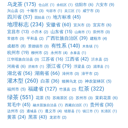
乌龙茶
(175)
信阳市
(6)
六安市
(9)
仓山区
(1)
余杭区
(1)
兴山县
(2)
十堰市
(3)
咸宁市
(3)
句容市
(1)
吴江区
(1)
四川省
(57)
地方标准
(45)
固始县
(1)
地理标志
(234)
安徽省
(60)
宜宾市
(6)
宜兴市
(2)
宜昌市
(13)
山东省
(15)
小乔木
(2)
崇州市
(3)
山南市
(1)
广西壮族自治区
(39)
常德市
(3)
平和县
(2)
建瓯市
(4)
有性系
(140)
成都市
(8)
景德镇市
(3)
木鱼镇
(1)
杭州市
(19)
柳州市
(2)
永州市
(4)
永泰县
(1)
江西省
(42)
江苏省
(16)
江华瑶族自治县
(3)
沂水县
(2)
浙江省
(79)
河南省
(6)
浮梁县
(2)
济南市
(1)
湄潭县
(1)
湖北省
(56)
湖南省
(66)
漳州市
(3)
漳平市
(2)
灌木型
(260)
白茶
(36)
神农架林区
(5)
矮脚乌龙
(2)
红茶
(322)
福建省
(127)
福州市
(5)
竹溪县
(2)
绿茶
(551)
花茶
(5)
茉莉花茶
(6)
苏南茶区
(2)
苏州市
(3)
茸毛中
(45)
贵州省
(30)
融水苗族自治县
(1)
西藏自治区
(1)
达州市
(2)
遵义市
(4)
通城县
(1)
错那县
(1)
镇江市
(1)
长清区
(1)
黑茶
(43)
黄茶
(24)
龙岩市
(2)