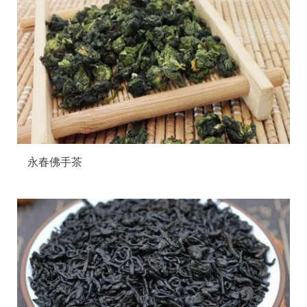
永春佛手茶