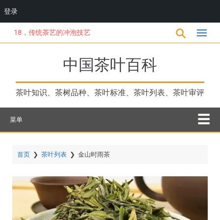
登录
跳
18，传统茶艺的冲泡技艺
转
到
主
中国茶叶百科
要
内
容
茶叶知识、茶树品种、茶叶标准、茶叶列表、茶叶审评
菜单
首页
❯
茶叶列表
❯
金山时雨茶