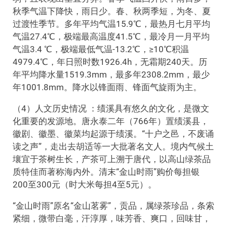
秋季气温下降快，雨日少。春、秋两季短，为冬、夏
过渡性季节。多年平均气温15.9℃，最热月七月平均
气温27.4℃，极端最高温度41.5℃，最冷月一月平均
气温3.4 ℃，极端最低气温-13.2℃，≥10℃积温
4979.4℃，年日照时数1926.4h，无霜期240天。历
年平均降水量1519.3mm，最多年2308.2mm，最少
年1001.8mm。降水以锋面雨、锋面气旋雨为主。
（4）人文历史情况 ：绩溪具有悠久的文化，是微文
化重要的发源地。唐永泰二年（766年）置绩溪县，
徽剧、徽墨、徽菜均起源于绩溪。“十户之邑，不废诵
读之声”，走出去胡适等一大批著名文人。境内气候土
壤宜于茶树生长，产茶可上溯于唐代，以高山绿茶品
质特佳而著称海内外。清末“金山时雨”购价每担银
200至300元（时大米每担4至5元）。
“金山时雨”原名“金山茗雾”，贡品，属绿茶珍品，条索
紧细，微带白毫，汗淳厚，味芳香、爽口，回味甘，