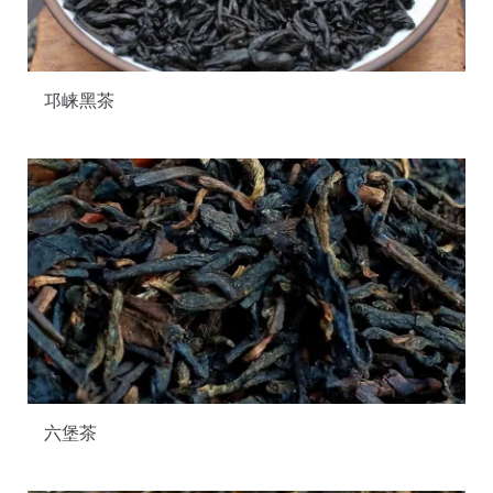
邛崃黑茶
六堡茶