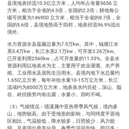
县境地表径流10.3亿立方米，人均年占有量5656 立
方米，相当于全省的4.3倍，全国的2.2倍；耕地每公
顷可供量为146900 立方米，相当于全省的8.7倍，全
国的5.6倍，县境地势高于四邻，地表径流96.9%流出
境外。
水力资源全县蕴藏总量为7.5万kw。其中，钱塘江水
系5.4万kw，长江水系2.1万kw，可开发2.26万kw。
已开发利用2560kw，占可开发量的11.33%。全县水
资源利用以地表水为主，主要用于农业灌溉、水产养
殖、工业用水及居民生活用水。县境内地下水总量约
1.65亿立方米，每年补给水量10-15万立方米，长江
流域约为8000万立方米，地表泉水约百处，深山、隘
谷、岭径路旁均有出露，水量小、四时不竭。
（3）气候情况：绩溪属中亚热带季风气候，境内多
山，地势较高。由于受地形的影响，与同纬度平原地
区相比，气温较低，降水较多，日照较少，风力较
弱，且表现出垂直分异。春季气温回升快，雨日多；