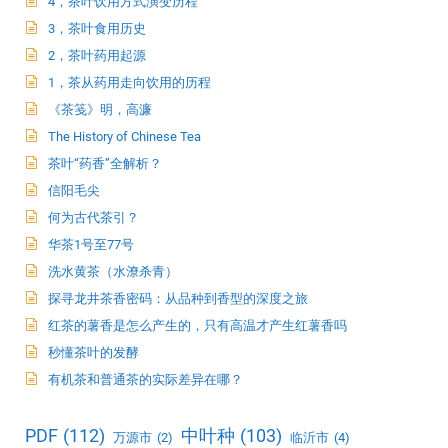
4，茶叶饮用方式演变历程
3，茶叶食用历史
2，茶叶药用起源
1，茶从药用走向饮用的历程
《茶笺》明，高濂
The History of Chinese Tea
茶叶“药香”全解析？
信阳毛尖
何为古代茶引？
华茶1号至77号
洗水黄茶（水潦杀青）
探寻龙井茶香密码：从品种到香型的深度之旅
红茶的薯香是怎么产生的，只有高温才产生红薯香吗
秒懂茶叶的发酵
有机茶和普通茶的实际差异在哪？
PDF
(112)
中叶种
(103)
万源市
(2)
临沂市
(4)