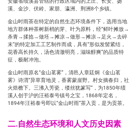
安徽省绩溪县管辖的行政区域内的上庄、长安、扬
溪、金沙、伏岭、家朋、瀛洲、荆洲8个乡镇。
金山时雨茶在特定的自然生态环境条件下，选用当地
地方群体种茶树新梢的芽、叶为原料，经“鲜叶摊放→
杀青→揉捻→做坯→摊凉→做形→摊凉→足火→去碎
末”的特定加工工艺制作而成，具有“形似发髻紧结，
花香高长持久，汤色清澈明亮，滋味醇爽”的品质特
征，极耐冲泡。
金山时雨原名“金山茗雾”，清邑人章廷炯《金山茗
雾》诗渭“异草育地灵，香雾蒙崖野。村女摘春归，社
火焙檐下。三沸入芳瓷，缕丝犹篆写”，为1850年绩
溪人创于沪的汪裕泰号镇号之宝，1868年定名，
1894年汪裕泰号即以“金山时雨”茶入贡，是为贡茶。
二.自然生态环境和人文历史因素