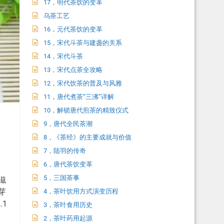
17，明代茶饮的变革
乌茶工艺
16，元代茶饮的变革
15，宋代斗茶与建盏的关系
14，宋代斗茶
13，宋代点茶全攻略
12，宋代饮茶的普及与风雅
11，唐代煮茶“三沸”详解
10，解锁唐代煎茶的精致仪式
9，唐代全民茶潮
8，《茶经》的主要成就与价值
7，陆羽的传奇
6，唐代茶饮变革
5，三国茶事
滋
芽
4，茶叶饮用方式演变历程
.1
3，茶叶食用历史
2，茶叶药用起源