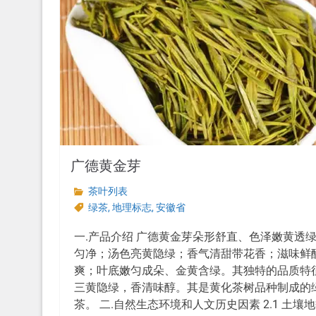
广德黄金芽
茶叶列表
绿茶
,
地理标志
,
安徽省
一.产品介绍 广德黄金芽朵形舒直、色泽嫩黄透
匀净；汤色亮黄隐绿；香气清甜带花香；滋味鲜
爽；叶底嫩匀成朵、金黄含绿。其独特的品质特
三黄隐绿，香清味醇。其是黄化茶树品种制成的
茶。 二.自然生态环境和人文历史因素 2.1 土壤