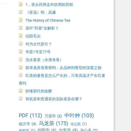
1，茶从药用走向饮用的历程
《茶笺》明，高濂
The History of Chinese Tea
茶叶“药香”全解析？
信阳毛尖
何为古代茶引？
华茶1号至77号
洗水黄茶（水潦杀青）
探寻龙井茶香密码：从品种到香型的深度之旅
红茶的薯香是怎么产生的，只有高温才产生红薯
香吗
秒懂茶叶的发酵
有机茶和普通茶的实际差异在哪？
PDF
(112)
中叶种
(103)
万源市
(2)
乌龙茶
(175)
临沂市
(4)
仓山区
(1)
信阳市
(6)
六安市
(9)
兴山县
(2)
余杭区
(1)