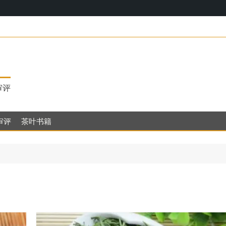
17，明代
审评
审评
茶叶书籍