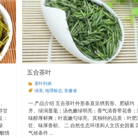
五合茶叶
茶叶列表
绿茶
,
地理标志
,
安徽省
绿、
一.产品介绍 五合茶叶外形条直呈绣剪形、肥硕均
醇甘
齐、绿润显毫；汤色嫩绿明亮；香气清香带花香；
征：
味醇厚鲜爽；叶底嫩匀绿亮。其独特的品质：叶肥
绿
壮、味厚香郁。 二.自然生态环境和人文历史因素 2
地貌情
气候条件 ...