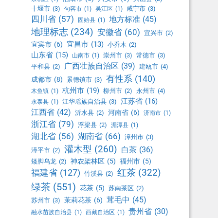
十堰市
(3)
咸宁市
(3)
句容市
(1)
吴江区
(1)
四川省
(57)
地方标准
(45)
固始县
(1)
地理标志
(234)
安徽省
(60)
宜兴市
(2)
宜昌市
(13)
宜宾市
(6)
小乔木
(2)
山东省
(15)
崇州市
(3)
常德市
(3)
山南市
(1)
广西壮族自治区
(39)
平和县
(2)
建瓯市
(4)
有性系
(140)
成都市
(8)
景德镇市
(3)
杭州市
(19)
柳州市
(2)
永州市
(4)
木鱼镇
(1)
江苏省
(16)
江华瑶族自治县
(3)
永泰县
(1)
江西省
(42)
河南省
(6)
沂水县
(2)
济南市
(1)
浙江省
(79)
浮梁县
(2)
湄潭县
(1)
湖北省
(56)
湖南省
(66)
漳州市
(3)
灌木型
(260)
白茶
(36)
漳平市
(2)
神农架林区
(5)
福州市
(5)
矮脚乌龙
(2)
红茶
(322)
福建省
(127)
竹溪县
(2)
绿茶
(551)
花茶
(5)
苏南茶区
(2)
茸毛中
(45)
茉莉花茶
(6)
苏州市
(3)
贵州省
(30)
融水苗族自治县
(1)
西藏自治区
(1)