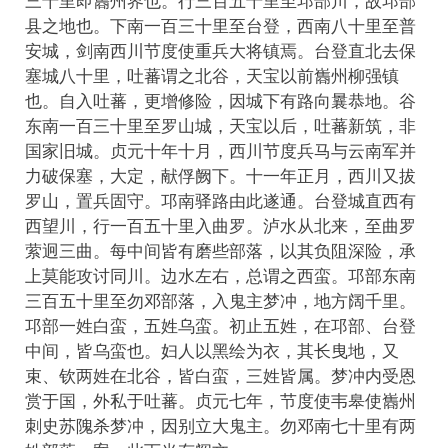
三十里即巂州界也。行三百五十里至邛部川，故邛部
县之地也。下南一百三十里至台登，西南八十里至普
安城，剑南西川节度使重兵大将镇焉。台登直北去保
塞城八十里，吐蕃谓之北谷，天宝以前巂州柳强镇
也。自入吐蕃，更增修险，因城下有路向曩恭地。谷
东南一百三十里至罗山城，天宝以后，吐蕃新筑，非
国家旧城。贞元十年十月，西川节度兵马与云南军并
力破保塞，大定，献俘阙下。十一年正月，西川又拔
罗山，置兵固守。邛南驿路由此遂通。台登城直西有
西望川，行一百五十里入曲罗。泸水从北来，至曲罗
萦迥三曲。每中间皆有磨些部落，以其负阻深险，承
上莫能攻讨同川。边水左右，总谓之西蛮。邛部东南
三百五十里至勿邓部落，入鬼主梦冲，地方阔千里。
邛部一姓白蛮，五姓乌蛮。初止五姓，在邛部、台登
中间，皆乌蛮也。妇人以黑绘为衣，其长曳地，又
束、钦两姓在北谷，皆白蛮，三姓皆属。梦冲内受恩
赏于国，外私于吐蕃。贞元七年，节度使韦皋使巂州
刺史苏隗杀梦冲，因别立大鬼主。勿邓南七十里有两