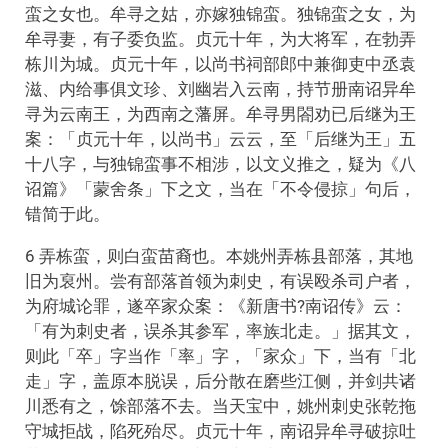
蛮之女也。牟寻之姑，亦嫁独锦蛮。独锦蛮之女，为
牟寻妻，有子委负监。贞元十年，为大将军，在勃弄
栋川为城。贞元十年，以尚书祠部郎中兼御吏中丞袁
滋、内给事俱文珍、刘幽岩入云南，持节册南诏异牟
寻为云南王，为西南之藩屏。牟寻男閤劝已后继为王
案：「贞元十年，以尚书」云云，至「后继为王」五
十八字，与独锦蛮事不相涉，以文义推之，疑为《八
诏篇》「蒙舍条」下之文，当在「不令侵掠」句后，
错简于此。
6 弄栋蛮，则白蛮苗裔也。本姚州弄栋县部落，其地
旧为裒州。尝有部落首领为刺史，有误殴杀司户者，
为府城论罪，遂卒家众案：《新唐书?南诏传》云：
「有为刺史者，误杀其参军，率族北走。」据其文，
则此「卒」字当作「率」字，「家众」下，当有「北
走」字，盖原本脱误，后分散在磨些江侧，并剑共诸
川悉有之，馀部落不去。当天宝中，姚州刺史张乾拖
守城拒战，陷死殆尽。贞元十年，南诏异牟寻破掠吐