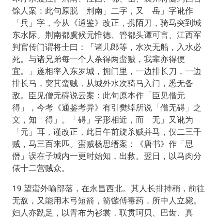
馀人案：此句原脱「荆南」二字，又「岳」字讹作
「兵」字，今从《通鉴》改正，携陌刀，骑马突到城
东水际。荆南都虞候元惟德、管都头谭可言、江西军
判官传门谓将士曰：「诸儿郎等，水次无船，入水必
死。与诸兄弟每一个人杀得两蛮贼，我辈亦得便
宜。」遂相率入东罗城，拥门里，一边排长刀，一边
排长马，突其蛮贼，从城外水次骑马入门，悉无备
敌。臣见僧无碍说云案：此句原本作「臣见僧元
得」，今考《通鉴考异》有引樊绰所说「僧无碍」之
文，知「得」。「碍」字形相近，而「无」又讹为
「元」耳，谨改正，此日午前旋杀贼并马，仅二三千
贼，马三百来匹。蛮贼杨思缙案：《唐书》作「思
僭」误在子城内一更时始知，出救。翌日，以马肉分
俵十二营贼众。
19 望蛮外喻部落，在永昌西北。其人长排持稍，前往
无敌，又能用木弓短箭，箭镞傅毒药，所中人立毙。
妇人亦跣足，以青布为衫裳，联贯珂贝、巴齿、真