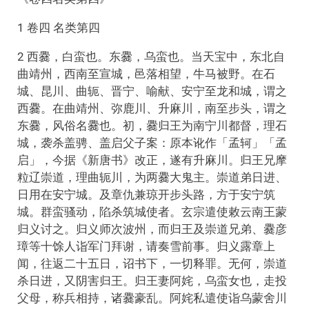
1 卷四 名类第四
2 西爨，白蛮也。东爨，乌蛮也。当天宝中，东北自
曲靖州，西南至宣城，邑落相望，牛马被野。在石
城、昆川、曲轭、晋宁、喻献、安宁至龙和城，谓之
西爨。在曲靖州、弥鹿川、升麻川，南至步头，谓之
东爨，风俗名爨也。初，爨归王为南宁川都督，理石
城，袭杀盖骋、盖启父子案：原本讹作「孟轲」「孟
启」，今据《新唐书》改正，遂有升麻川。归王兄摩
粒辽崇道，理曲轭川，为两爨大鬼主。崇道弟日进、
日用在安宁城。及章仇兼琼开步头路，方于安宁筑
城。群蛮骚动，陷杀筑城使者。玄宗遣使敕云南王蒙
归义讨之。归义师次波州，而归王及崇道兄弟、爨彦
璋等十馀人诣军门拜谢，请奏雪前事。归义露章上
闻，往返二十五日，诏书下，一切释罪。无何，崇道
杀日进，又阴害归王。归王妻阿姹，乌蛮女也，走投
父母，称兵相持，诸爨豪乱。阿姹私遣使诣乌蒙舍川