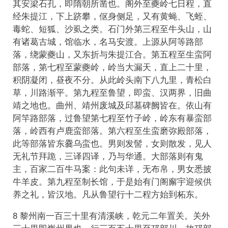
其安梁石孔，即隋朝所凿也。阁外至夔岭七日程，直
经朱提江，下上跻攀，伛身侧足，又有黄蝇、飞蛭、
毒蛇、短狐、沙虱之类。石门外第三程至牛头山，山
有诸葛古城，馆临水，名马安渡。上源从阿等路部
落，绕蒙夔山，又东折与朱提江合。第五程至生蛮阿
部落，第七程至蒙夔岭，岭当大漏天，直上二十里，
积阴凝闭，昼夜不分。从此岭头南下八九里，青松白
草，川路渐平。第九程至鲁望，即蛮、汉两界，旧曲
靖之地也。曲州、靖州废城及邱墓碑阙皆在。依山有
阿竿路部落，过鲁望第七程至竹子岭，岭东有暴蛮部
落，岭西有卢鹿蛮部落。第六程至生蛮磨弥殿部落，
此等部落皆东爨乌蛮也。男则发髻，女则散发，见人
无礼节拜跪，三译四译，乃与华通。大部落则有鬼
主，百家二百牛马案：此句未详，无布帛，男女悉披
牛羊皮。第九程至制长馆，于是始有门阁廨宇迎候供
养之礼，皆汉地。凡从鲁望行十二程方始到柘东。
8 黎州南一百三十里有清溪峡，乾元二年置关。关外