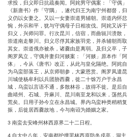
求投，归义即日抗疏奏闻。阿姹男守偶案：「守偶」
《新唐书》作「守隅」，遂代归王为南宁州都督，归
义仍以女妻之。又以一女妻崇道男辅朝。崇道内怀忿
惋，外示和平，犹与守偶母子日相攻伐。阿姹又诉于
归义，兴师问罪。行次昆川，信宿，而曲轭川溃散，
崇道南走黎川。归义尽俘其家族羽党，并杀辅朝而取
其女。崇道俄亦被杀，诸爨由是离弱。及归义卒，子
阁罗凤立，守偶并妻归河赕案：「河赕」原本作「阿
体」，今从《唐书》改正，从此与皇化隔绝。阿姹自
为乌蛮部落王，从京师朝参，大蒙恩赏。阁罗凤遣昆
川城使杨牟利以兵团胁西爨，徙二十馀万户于永昌
城，乌蛮以言语不通，多散林谷，故得不徙。是后自
曲靖州、石城、升麻川、昆川南至龙和以来，荡然兵
荒矣。日用子孙今立在永昌城。界内乌蛮种类稍稍复
振，后徙居西爨故地，今与南诏为婚姻之家。
3 南蛮去安峰州林西原界二十二日程。
4 自大中八年，安南都护擅罢林西原防冬戍卒，洞主