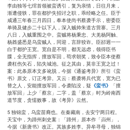
李由独等七绾首领被蛮诱引，复为亲情，日往月来，
渐遭侵轶，罪在都护失招讨之职，乖经略之任。臣于
咸通三年春三月四日，奉本使尚书蔡袭手示，密委臣
单骑及健步二十以下人，深入贼帅朱道古营寨。三月
八日，入贼重围之中。蛮贼将杨秉忠、大羌杨阿触、
杨酋盛悉是乌蛮贼人，同迎，言辞狡诈。臣郤迥一一
白于都护王宽。宽自是不明，都无远虑，领得臣书
牒，全无指挥，擅放军回，苟求朝奖，致令臣本使蔡
袭枉伤矢石，陷失城池。征之其由，莫非王宽之过！
案：此条原本文多讹脱，今据《通鉴考异》所引《蛮
书》原文，订正考异。又云：蔡袭将兵代宽，宽为已
替之人，安能擅放军回，令袭陷没，疑
《蛮书》
「擅
放军回」上少「蔡京」二字，盖「蔡京」时为岭南西
道节度，贪懦败事，故《考异》云然。
5 独锦蛮，乌蛮苗裔也。在秦藏南，去安宁两日程。
天宝中，为蹄州刺史案：「蹄州」原本作「岿州」，
今据《新唐书》改正。其族多姓李。异牟寻母，独锦