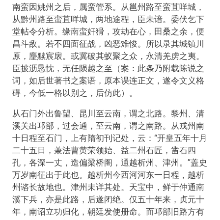
南蛮因姚州之后，属蛮管系。从邕州路至蛮苴咩城，
从黔州路至蛮苴咩城，两地途程，臣未谙。委伏乞下
堂帖令分析。缘南蛮奸猾，攻劫在心，田桑之余，便
昌斗敌。若不四面征战，凶恶难悛。所以录其城镇川
原，麈黩宸扆。或冀破其蚁聚之众，永清羌虏之夷。
臣披沥恳忱，无任陨越之至（案：此条乃附载陈说之
词，如后世著书之案语，原本误连正文，遂令文义格
碍，今低一格以别之，后仿此）。
从石门外出鲁望、昆川至云南，谓之北路。黎州、清
溪关出邛部，过会通，至云南，谓之南路。从戎州南
十日程至石门，上有隋初刊记处，云：“开皇五年十月
二十五日，兼法曹黄荣领始、益二州石匠，凿石四
孔，各深一丈，造偏梁桥阁，通越析州、津州。”盖史
万岁南征出于此也。越析州今西河河东一日程，越析
州谘长故地也。津州未详其处。天宝中，鲜于仲通南
溪下兵，亦是此路，后遂闭绝。仅五十年来，贞元十
年，南诏立功归化，朝廷发使册命。而邛部旧路方有