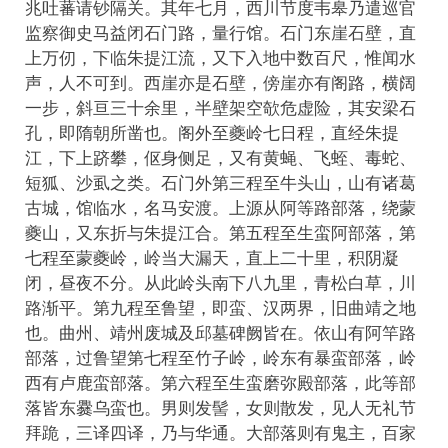
兆吐蕃请钞隔关。其年七月，西川节度韦皋乃遣巡官
监察御史马益闭石门路，量行馆。石门东崖石壁，直
上万仞，下临朱提江流，又下入地中数百尺，惟闻水
声，人不可到。西崖亦是石壁，傍崖亦有阁路，横阔
一步，斜亘三十余里，半壁架空欹危虚险，其安梁石
孔，即隋朝所凿也。阁外至夔岭七日程，直经朱提
江，下上跻攀，伛身侧足，又有黄蝇、飞蛭、毒蛇、
短狐、沙虱之类。石门外第三程至牛头山，山有诸葛
古城，馆临水，名马安渡。上源从阿等路部落，绕蒙
夔山，又东折与朱提江合。第五程至生蛮阿部落，第
七程至蒙夔岭，岭当大漏天，直上二十里，积阴凝
闭，昼夜不分。从此岭头南下八九里，青松白草，川
路渐平。第九程至鲁望，即蛮、汉两界，旧曲靖之地
也。曲州、靖州废城及邱墓碑阙皆在。依山有阿竿路
部落，过鲁望第七程至竹子岭，岭东有暴蛮部落，岭
西有卢鹿蛮部落。第六程至生蛮磨弥殿部落，此等部
落皆东爨乌蛮也。男则发髻，女则散发，见人无礼节
拜跪，三译四译，乃与华通。大部落则有鬼主，百家