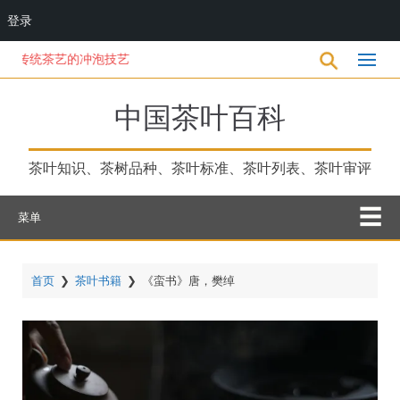
登录
跳
统茶艺的冲泡技艺
转
到
主
中国茶叶百科
要
内
容
茶叶知识、茶树品种、茶叶标准、茶叶列表、茶叶审评
菜单
首页
❯
茶叶书籍
❯
《蛮书》唐，樊绰