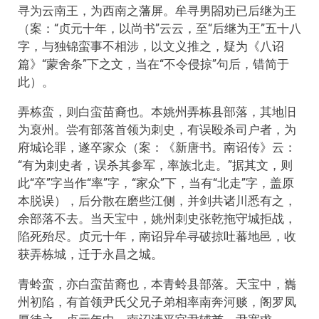
寻为云南王，为西南之藩屏。牟寻男閤劝已后继为王
（案：“贞元十年，以尚书”云云，至“后继为王”五十八
字，与独锦蛮事不相涉，以文义推之，疑为《八诏
篇》“蒙舍条”下之文，当在“不令侵掠”句后，错简于
此）。
弄栋蛮，则白蛮苗裔也。本姚州弄栋县部落，其地旧
为裒州。尝有部落首领为刺史，有误殴杀司户者，为
府城论罪，遂卒家众（案：《新唐书。南诏传》云：
“有为刺史者，误杀其参军，率族北走。”据其文，则
此“卒”字当作“率”字，“家众”下，当有“北走”字，盖原
本脱误），后分散在磨些江侧，并剑共诸川悉有之，
余部落不去。当天宝中，姚州刺史张乾拖守城拒战，
陷死殆尽。贞元十年，南诏异牟寻破掠吐蕃地邑，收
获弄栋城，迁于永昌之城。
青蛉蛮，亦白蛮苗裔也，本青蛉县部落。天宝中，巂
州初陷，有首领尹氏父兄子弟相率南奔河赕，阁罗凤