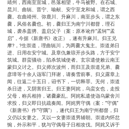
靖州，西南至宣城，邑落相望，牛马被野。在石城、
昆川、曲轭、晋宁、喻献、安宁至龙和城，谓之西
爨。在曲靖州、弥鹿川、升麻川，南至步头，谓之东
爨，风俗名爨也。初，爨归王为南宁川都督，理石
城，袭杀盖骋、盖启父子（案：原本讹作“孟轲”“孟
启”，今据《新唐书》改正），遂有升麻川。归王兄
摩?，?生崇道，理曲轭川，为两爨大鬼主。崇道弟日
进、日用在安宁城。及章仇兼琼开步头路，方于安宁
筑城。群蛮骚动，陷杀筑城使者。玄宗遣使敕云南王
蒙归义讨之。归义师次波州，而归王及崇道兄弟、爨
彦璋等十余人诣军门拜谢，请奏雪前事。归义露章上
闻，往返二十五日，诏书下，一切释罪。无何，崇道
杀日进，又阴害归王。归王妻阿姹，乌蛮女也，走投
父母，称兵相持，诸爨豪乱。阿姹私遣使诣乌蒙舍川
求投，归义即日抗疏奏闻。阿姹男守偶（案：“守偶”
《新唐书》作“守隅”），遂代归王为南宁州都督，归
义仍以女妻之。又以一女妻崇道男辅朝。崇道内怀忿
惋，外示和平，犹与守偶母子日相攻伐。阿姹又诉于