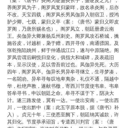
（案：《唐书》炎阁为逻盛炎长子，盛逻皮之兄），
养阁罗凤为子，阁罗凤复归蒙咩，故名承炎阁，后亦
不改。天宝四载，阁罗凤长男凤伽异入朝宿卫，授鸿
胪少卿。七载，蒙归义卒（案：《唐书》蒙归义即皮
罗阁，乃唐所赐名也）。阁罗凤立，朝廷册袭云南
王。矣伽异大卿兼杨瓜州刺史。阁罗凤攻石桥城，擒
施谷皮，讨越析，枭于赠，西开寻传，南通骠国。及
张乾拖陷姚州，鲜于仲通战江口，遂与中原隔绝。阁
罗凤尝谓后嗣悦归皇化，俱指大和城碑，及表疏旧
本，呈示汉使，足以雪吾前过也。凤伽异先死。大历
四年，阁罗凤卒。伽异长男异牟寻继立，生寻梦凑，
一名閤劝。异牟寻每叹地卑夷杂，礼仪不通，隔越中
华，杜绝声教，遂献书檄，寄西川节度使韦皋。韦皋
答牟寻书，申以朝廷之命。牟寻不谋于下，阴决大
计。遂三路发使，冀有一达。一使出安南，一使出西
川，一使出黔中（案：此五字原本脱，据《唐书》补
入）。贞元十年，三使悉至阙下，朝廷纳其诚款，许
其归化。节度恭承诏旨，专遣西川判官（案：《唐