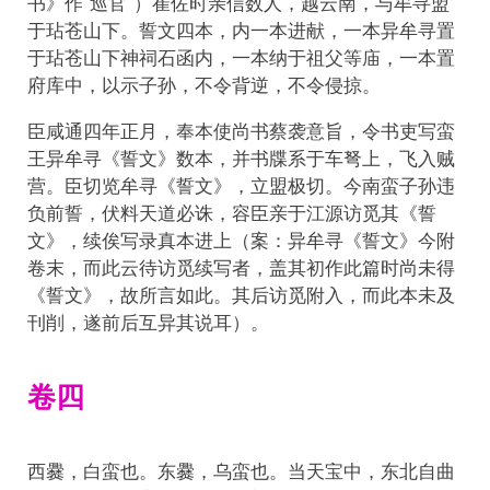
书》作“巡官”）崔佐时亲信数人，越云南，与牟寻盟
于玷苍山下。誓文四本，内一本进献，一本异牟寻置
于玷苍山下神祠石函内，一本纳于祖父等庙，一本置
府库中，以示子孙，不令背逆，不令侵掠。
臣咸通四年正月，奉本使尚书蔡袭意旨，令书吏写蛮
王异牟寻《誓文》数本，并书牒系于车弩上，飞入贼
营。臣切览牟寻《誓文》，立盟极切。今南蛮子孙违
负前誓，伏料天道必诛，容臣亲于江源访觅其《誓
文》，续俟写录真本进上（案：异牟寻《誓文》今附
卷末，而此云待访觅续写者，盖其初作此篇时尚未得
《誓文》，故所言如此。其后访觅附入，而此本未及
刊削，遂前后互异其说耳）。
卷四
西爨，白蛮也。东爨，乌蛮也。当天宝中，东北自曲