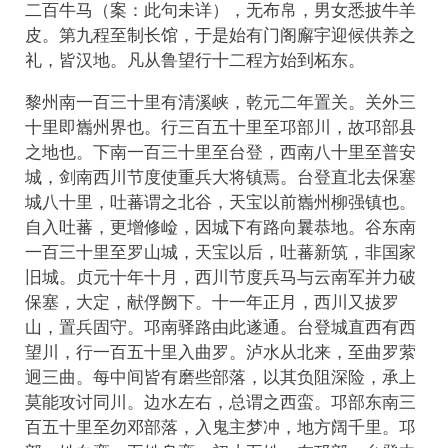
二百牛马（案：此句未详），无布帛，男女悉披牛羊
皮。第九程至制长馆，于是始有门阁廨宇迎候供养之
礼，皆汉地。凡从鲁望行十二程方始到柘东。
黎州南一百三十里有清溪峡，乾元二年置关。关外三
十里即巂州界也。行三百五十里至邛部川，故邛部县
之地也。下南一百三十里至台登，西南八十里至普安
城，剑南西川节度使重兵大将镇焉。台登直北去保塞
城八十里，吐蕃谓之北谷，天宝以前巂州柳强镇也。
自入吐蕃，更增修崄，因城下有路向曩恭地。谷东南
一百三十里至罗山城，天宝以后，吐蕃新筑，非国家
旧城。贞元十年十月，西川节度兵马与云南军并力破
保塞，大定，献俘阙下。十一年正月，西川又拔罗
山，置兵固守。邛南驿路由此遂通。台登城直西有西
望川，行一百五十里入曲罗。泸水从北来，至曲罗萦
迥三曲。每中间皆有磨些部落，以其负阻深险，承上
莫能攻讨同川。边水左右，总谓之西蛮。邛部东南三
百五十里至勿邓部落，入鬼主梦冲，地方阔千里。邛