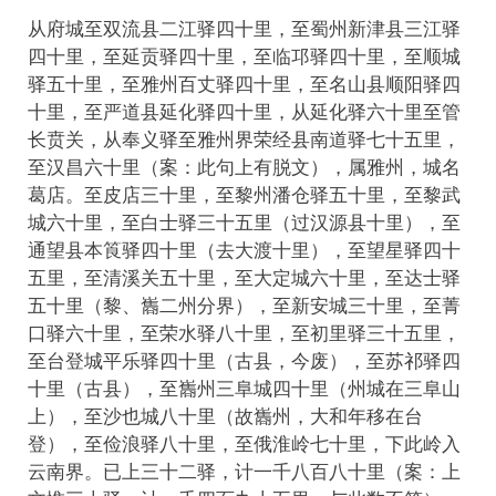
从府城至双流县二江驿四十里，至蜀州新津县三江驿
四十里，至延贡驿四十里，至临邛驿四十里，至顺城
驿五十里，至雅州百丈驿四十里，至名山县顺阳驿四
十里，至严道县延化驿四十里，从延化驿六十里至管
长贲关，从奉义驿至雅州界荣经县南道驿七十五里，
至汉昌六十里（案：此句上有脱文），属雅州，城名
葛店。至皮店三十里，至黎州潘仓驿五十里，至黎武
城六十里，至白士驿三十五里（过汉源县十里），至
通望县本筤驿四十里（去大渡十里），至望星驿四十
五里，至清溪关五十里，至大定城六十里，至达士驿
五十里（黎、巂二州分界），至新安城三十里，至菁
口驿六十里，至荣水驿八十里，至初里驿三十五里，
至台登城平乐驿四十里（古县，今废），至苏祁驿四
十里（古县），至巂州三阜城四十里（州城在三阜山
上），至沙也城八十里（故巂州，大和年移在台
登），至俭浪驿八十里，至俄淮岭七十里，下此岭入
云南界。已上三十二驿，计一千八百八十里（案：上