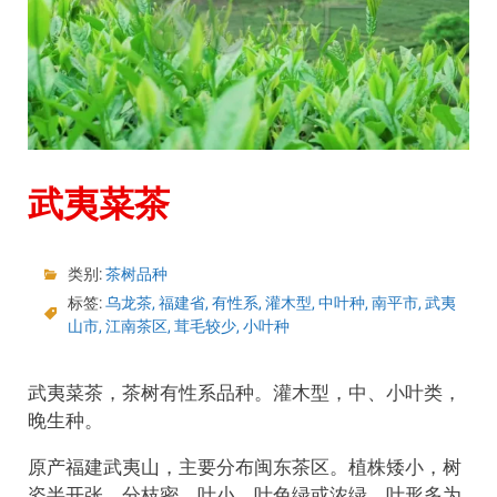
武夷菜茶
类别:
茶树品种
标签:
乌龙茶
,
福建省
,
有性系
,
灌木型
,
中叶种
,
南平市
,
武夷
山市
,
江南茶区
,
茸毛较少
,
小叶种
武夷菜茶，茶树有性系品种。灌木型，中、小叶类，
晚生种。
原产福建武夷山，主要分布闽东茶区。植株矮小，树
姿半开张，分枝密。叶小，叶色绿或浓绿，叶形多为