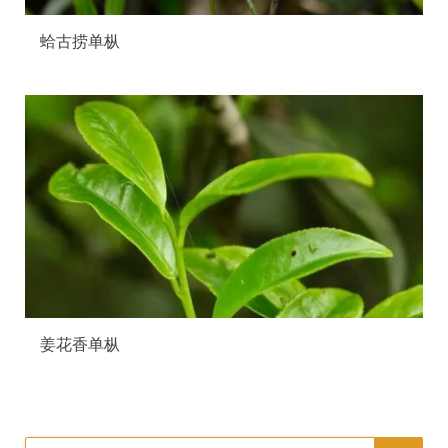
蛤古捞单枞
姜花香单枞