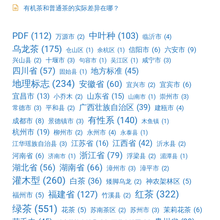
有机茶和普通茶的实际差异在哪？
PDF
(112)
中叶种
(103)
万源市
(2)
临沂市
(4)
乌龙茶
(175)
信阳市
(6)
六安市
(9)
仓山区
(1)
余杭区
(1)
兴山县
(2)
十堰市
(3)
咸宁市
(3)
句容市
(1)
吴江区
(1)
四川省
(57)
地方标准
(45)
固始县
(1)
地理标志
(234)
安徽省
(60)
宜宾市
(6)
宜兴市
(2)
宜昌市
(13)
山东省
(15)
小乔木
(2)
崇州市
(3)
山南市
(1)
广西壮族自治区
(39)
常德市
(3)
平和县
(2)
建瓯市
(4)
有性系
(140)
成都市
(8)
景德镇市
(3)
木鱼镇
(1)
杭州市
(19)
柳州市
(2)
永州市
(4)
永泰县
(1)
江西省
(42)
江苏省
(16)
江华瑶族自治县
(3)
沂水县
(2)
浙江省
(79)
河南省
(6)
浮梁县
(2)
济南市
(1)
湄潭县
(1)
湖北省
(56)
湖南省
(66)
漳州市
(3)
漳平市
(2)
灌木型
(260)
白茶
(36)
神农架林区
(5)
矮脚乌龙
(2)
红茶
(322)
福建省
(127)
福州市
(5)
竹溪县
(2)
绿茶
(551)
花茶
(5)
茉莉花茶
(6)
苏南茶区
(2)
苏州市
(3)