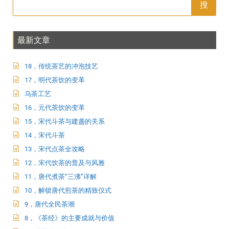
搜
最新文章
18，传统茶艺的冲泡技艺
17，明代茶饮的变革
乌茶工艺
16，元代茶饮的变革
15，宋代斗茶与建盏的关系
14，宋代斗茶
13，宋代点茶全攻略
12，宋代饮茶的普及与风雅
11，唐代煮茶“三沸”详解
10，解锁唐代煎茶的精致仪式
9，唐代全民茶潮
8，《茶经》的主要成就与价值