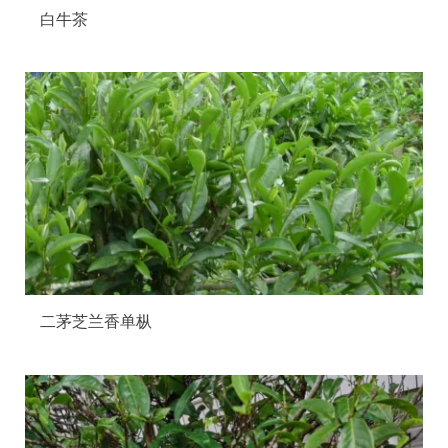
白牛茶
二茅芝兰香单枞