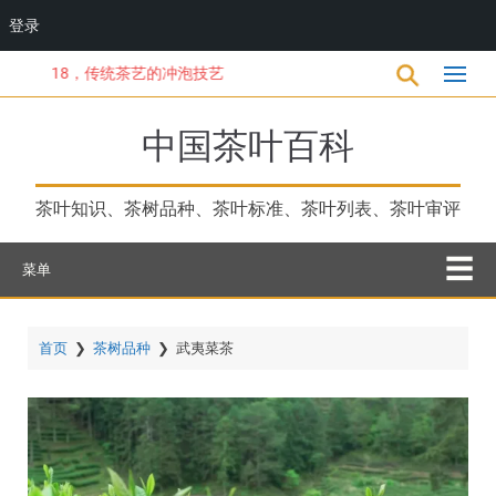
登录
跳
18，传统茶艺的冲泡技艺
转
到
主
中国茶叶百科
要
内
容
茶叶知识、茶树品种、茶叶标准、茶叶列表、茶叶审评
菜单
首页
❯
茶树品种
❯
武夷菜茶