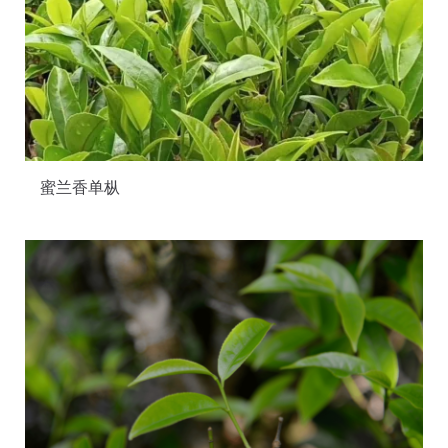
蜜兰香单枞