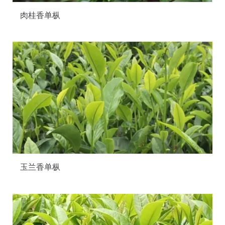
肉桂香单枞
玉兰香单枞