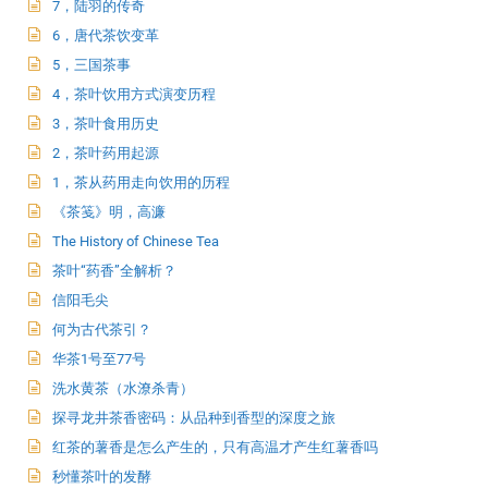
7，陆羽的传奇
6，唐代茶饮变革
5，三国茶事
4，茶叶饮用方式演变历程
3，茶叶食用历史
2，茶叶药用起源
1，茶从药用走向饮用的历程
《茶笺》明，高濂
The History of Chinese Tea
茶叶“药香”全解析？
信阳毛尖
何为古代茶引？
华茶1号至77号
洗水黄茶（水潦杀青）
探寻龙井茶香密码：从品种到香型的深度之旅
红茶的薯香是怎么产生的，只有高温才产生红薯香吗
秒懂茶叶的发酵