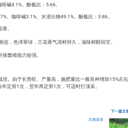
啡碱4.1%。酚氨比：5.66。
%、咖啡碱3.1%、水浸出物49.1%。酚氨比：3.86。
花香。
叶相连，色泽翠绿，兰花香气清鲜持久，滋味鲜醇回甘。
扦插繁殖能力较强。
栽培。由于长势旺、产量高，施肥量比一般良种增加15%左
栽当年定剪1次，翌年再定剪1次，可适时打顶采。
下一篇文章
武夷菜茶