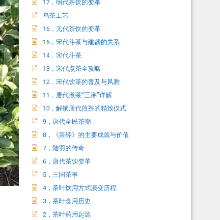
17，明代茶饮的变革
乌茶工艺
16，元代茶饮的变革
15，宋代斗茶与建盏的关系
14，宋代斗茶
13，宋代点茶全攻略
12，宋代饮茶的普及与风雅
11，唐代煮茶“三沸”详解
10，解锁唐代煎茶的精致仪式
9，唐代全民茶潮
8，《茶经》的主要成就与价值
7，陆羽的传奇
6，唐代茶饮变革
5，三国茶事
4，茶叶饮用方式演变历程
3，茶叶食用历史
2，茶叶药用起源