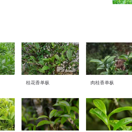
桂花香单枞
肉桂香单枞