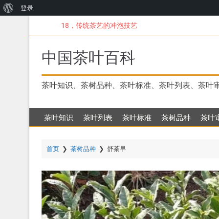
关
登录
跳
于
18，传统茶艺的冲泡技艺
转
WordPress
到
主
中国茶叶百科
要
内
容
茶叶知识、茶树品种、茶叶标准、茶叶列表、茶叶
茶叶知识
茶叶列表
茶叶标准
茶树品种
茶叶
首页
❯
茶树品种
❯
舒茶早