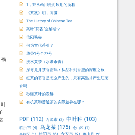
1，茶从药用走向饮用的历程
《茶笺》明，高濂
The History of Chinese Tea
茶叶“药香”全解析？
信阳毛尖
何为古代茶引？
华茶1号至77号
、福
洗水黄茶（水潦杀青）
探寻龙井茶香密码：从品种到香型的深度之旅
红茶的薯香是怎么产生的，只有高温才产生红薯
香吗
秒懂茶叶的发酵
有机茶和普通茶的实际差异在哪？
，叶
子
PDF
(112)
中叶种
(103)
达
万源市
(2)
乌龙茶
(175)
临沂市
(4)
仓山区
(1)
信阳市
(6)
六安市
(9)
兴山县
(2)
余杭区
(1)