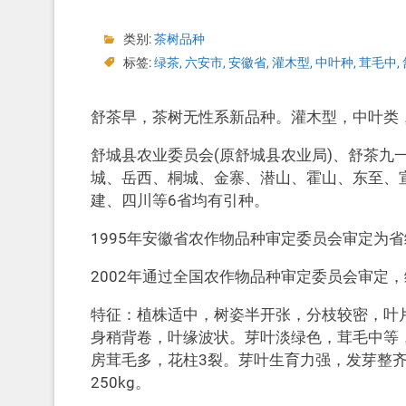
类别:
茶树品种
标签:
绿茶
,
六安市
,
安徽省
,
灌木型
,
中叶种
,
茸毛中
,
舒茶早，茶树无性系新品种。灌木型，中叶类
舒城县农业委员会(原舒城县农业局)、舒茶九
城、岳西、桐城、金寨、潜山、霍山、东至、
建、四川等6省均有引种。
1995年安徽省农作物品种审定委员会审定为
2002年通过全国农作物品种审定委员会审定，编
特征：植株适中，树姿半开张，分枝较密，叶
身稍背卷，叶缘波状。芽叶淡绿色，茸毛中等，一芽
房茸毛多，花柱3裂。芽叶生育力强，发芽整齐
250kg。