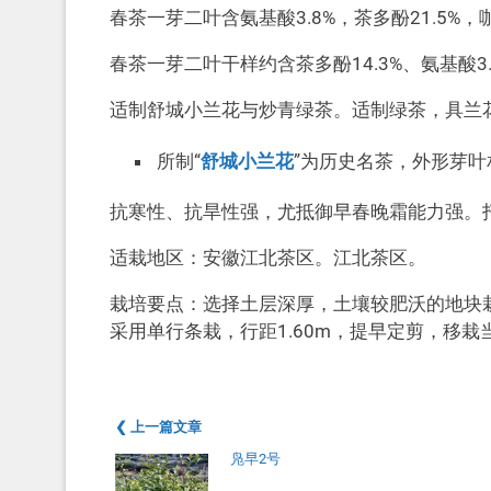
春茶一芽二叶含氨基酸3.8%，茶多酚21.5%，咖
春茶一芽二叶干样约含茶多酚14.3%、氨基酸3.7
适制舒城小兰花与炒青绿茶。适制绿茶，具兰
所制“
舒城小兰花
”为历史名茶，外形芽
抗寒性、抗旱性强，尤抵御早春晚霜能力强。
适栽地区：安徽江北茶区。江北茶区。
栽培要点：选择土层深厚，土壤较肥沃的地块
采用单行条栽，行距1.60m，提早定剪，移
❮ 上一篇文章
凫早2号