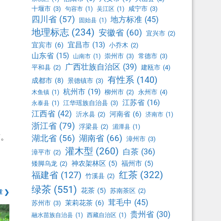
十堰市
(3)
咸宁市
(3)
句容市
(1)
吴江区
(1)
四川省
(57)
地方标准
(45)
固始县
(1)
地理标志
(234)
安徽省
(60)
宜兴市
(2)
宜昌市
(13)
宜宾市
(6)
小乔木
(2)
山东省
(15)
崇州市
(3)
常德市
(3)
山南市
(1)
广西壮族自治区
(39)
平和县
(2)
建瓯市
(4)
有性系
(140)
成都市
(8)
景德镇市
(3)
杭州市
(19)
柳州市
(2)
永州市
(4)
木鱼镇
(1)
江苏省
(16)
江华瑶族自治县
(3)
永泰县
(1)
江西省
(42)
河南省
(6)
沂水县
(2)
济南市
(1)
浙江省
(79)
浮梁县
(2)
湄潭县
(1)
右。
湖北省
(56)
湖南省
(66)
漳州市
(3)
灌木型
(260)
白茶
(36)
漳平市
(2)
神农架林区
(5)
福州市
(5)
矮脚乌龙
(2)
红茶
(322)
福建省
(127)
竹溪县
(2)
绿茶
(551)
花茶
(5)
苏南茶区
(2)
 ❯
茸毛中
(45)
茉莉花茶
(6)
苏州市
(3)
贵州省
(30)
融水苗族自治县
(1)
西藏自治区
(1)