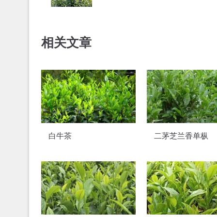
相关文章
白牛茶
二茅芝兰香单枞