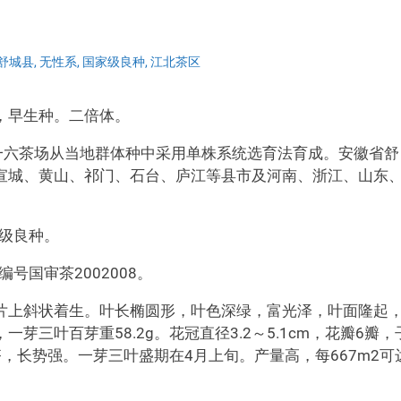
舒城县
,
无性系
,
国家级良种
,
江北茶区
，早生种。二倍体。
一六茶场从当地群体种中采用单株系统选育法育成。安徽省舒
宣城、黄山、祁门、石台、庐江等县市及河南、浙江、山东
省级良种。
号国审茶2002008。
片上斜状着生。叶长椭圆形，叶色深绿，富光泽，叶面隆起
三叶百芽重58.2g。花冠直径3.2～5.1cm，花瓣6瓣，
，长势强。一芽三叶盛期在4月上旬。产量高，每667m2可