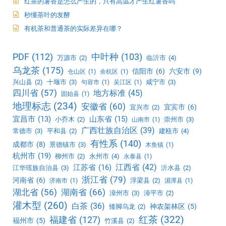
红茶的薯香是怎么产生的，只有高温才产生红薯香吗
秒懂茶叶的发酵
有机茶和普通茶的实际差异在哪？
PDF
(112)
中叶种
(103)
万源市
(2)
临沂市
(4)
乌龙茶
(175)
信阳市
(6)
六安市
(9)
仓山区
(1)
余杭区
(1)
兴山县
(2)
十堰市
(3)
咸宁市
(3)
句容市
(1)
吴江区
(1)
四川省
(57)
地方标准
(45)
固始县
(1)
地理标志
(234)
安徽省
(60)
宜宾市
(6)
宜兴市
(2)
宜昌市
(13)
山东省
(15)
小乔木
(2)
崇州市
(3)
山南市
(1)
广西壮族自治区
(39)
常德市
(3)
平和县
(2)
建瓯市
(4)
有性系
(140)
成都市
(8)
景德镇市
(3)
木鱼镇
(1)
杭州市
(19)
柳州市
(2)
永州市
(4)
永泰县
(1)
江西省
(42)
江苏省
(16)
江华瑶族自治县
(3)
沂水县
(2)
浙江省
(79)
河南省
(6)
浮梁县
(2)
济南市
(1)
湄潭县
(1)
湖北省
(56)
湖南省
(66)
漳州市
(3)
漳平市
(2)
灌木型
(260)
白茶
(36)
神农架林区
(5)
矮脚乌龙
(2)
红茶
(322)
福建省
(127)
福州市
(5)
竹溪县
(2)