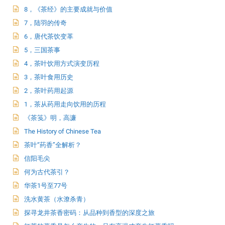
8，《茶经》的主要成就与价值
7，陆羽的传奇
6，唐代茶饮变革
5，三国茶事
4，茶叶饮用方式演变历程
3，茶叶食用历史
2，茶叶药用起源
1，茶从药用走向饮用的历程
《茶笺》明，高濂
The History of Chinese Tea
茶叶“药香”全解析？
信阳毛尖
何为古代茶引？
华茶1号至77号
洗水黄茶（水潦杀青）
探寻龙井茶香密码：从品种到香型的深度之旅