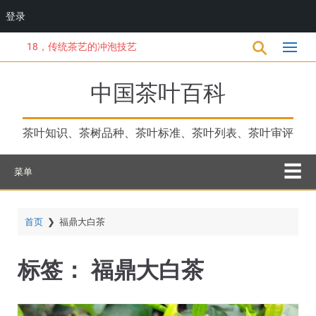
登录
跳
18，传统茶艺的冲泡技艺
转
到
主
中国茶叶百科
要
内
容
茶叶知识、茶树品种、茶叶标准、茶叶列表、茶叶审评
菜单
首页
❯
福鼎大白茶
标签：
福鼎大白茶