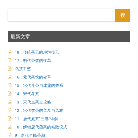
搜
最新文章
18，传统茶艺的冲泡技艺
17，明代茶饮的变革
乌茶工艺
16，元代茶饮的变革
15，宋代斗茶与建盏的关系
14，宋代斗茶
13，宋代点茶全攻略
12，宋代饮茶的普及与风雅
11，唐代煮茶“三沸”详解
10，解锁唐代煎茶的精致仪式
9，唐代全民茶潮