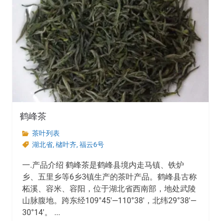
鹤峰茶
茶叶列表
湖北省
,
槠叶齐
,
福云6号
一.产品介绍 鹤峰茶是鹤峰县境内走马镇、铁炉
乡、五里乡等6乡3镇生产的茶叶产品。鹤峰县古称
柘溪、容米、容阳，位于湖北省西南部，地处武陵
山脉腹地。跨东经109°45′—110°38′，北纬29°38′—
30°14′。 ...