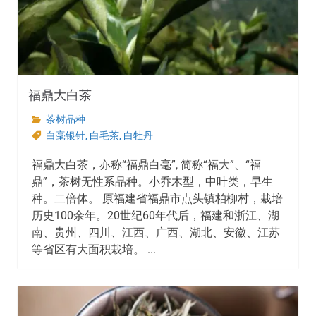
福鼎大白茶
茶树品种
白毫银针
,
白毛茶
,
白牡丹
福鼎大白茶，亦称“福鼎白毫”, 简称“福大”、“福
鼎”，茶树无性系品种。小乔木型，中叶类，早生
种。二倍体。 原福建省福鼎市点头镇柏柳村，栽培
历史100余年。20世纪60年代后，福建和浙江、湖
南、贵州、四川、江西、广西、湖北、安徽、江苏
等省区有大面积栽培。 ...