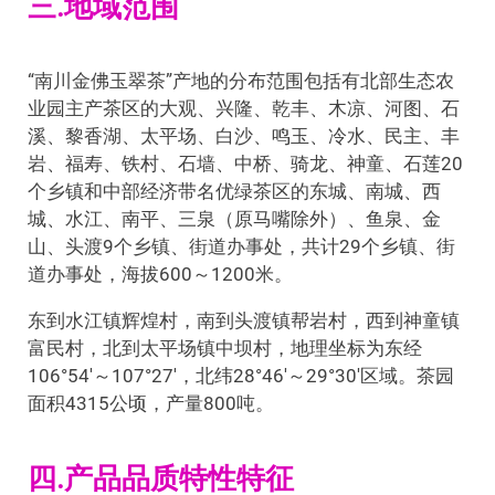
三.地域范围
“南川金佛玉翠茶”产地的分布范围包括有北部生态农
业园主产茶区的大观、兴隆、乾丰、木凉、河图、石
溪、黎香湖、太平场、白沙、鸣玉、冷水、民主、丰
岩、福寿、铁村、石墙、中桥、骑龙、神童、石莲20
个乡镇和中部经济带名优绿茶区的东城、南城、西
城、水江、南平、三泉（原马嘴除外）、鱼泉、金
山、头渡9个乡镇、街道办事处，共计29个乡镇、街
道办事处，海拔600～1200米。
东到水江镇辉煌村，南到头渡镇帮岩村，西到神童镇
富民村，北到太平场镇中坝村，地理坐标为东经
106°54′～107°27′，北纬28°46′～29°30′区域。茶园
面积4315公顷，产量800吨。
四.产品品质特性特征