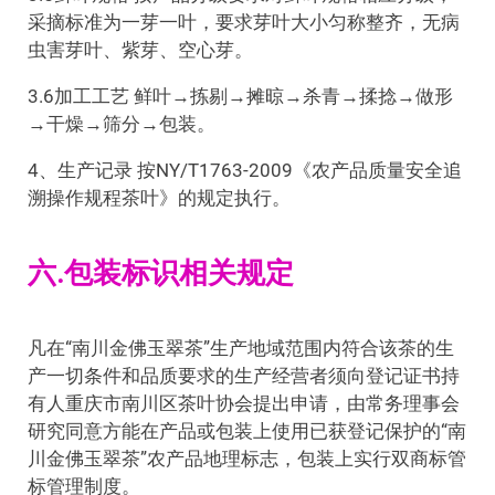
采摘标准为一芽一叶，要求芽叶大小匀称整齐，无病
虫害芽叶、紫芽、空心芽。
3.6加工工艺 鲜叶→拣剔→摊晾→杀青→揉捻→做形
→干燥→筛分→包装。
4、生产记录 按NY/T1763-2009《农产品质量安全追
溯操作规程茶叶》的规定执行。
六.包装标识相关规定
凡在“南川金佛玉翠茶”生产地域范围内符合该茶的生
产一切条件和品质要求的生产经营者须向登记证书持
有人重庆市南川区茶叶协会提出申请，由常务理事会
研究同意方能在产品或包装上使用已获登记保护的“南
川金佛玉翠茶”农产品地理标志，包装上实行双商标管
标管理制度。