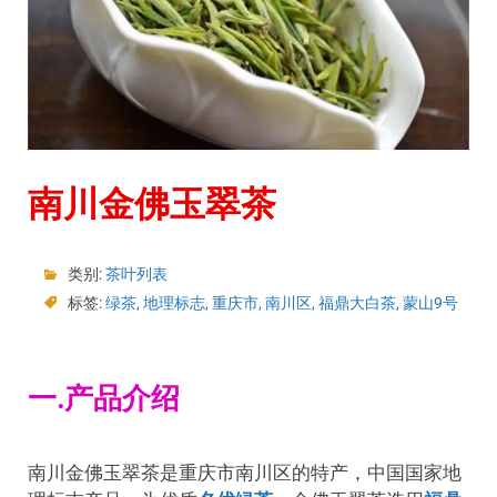
南川金佛玉翠茶
类别:
茶叶列表
标签:
绿茶
,
地理标志
,
重庆市
,
南川区
,
福鼎大白茶
,
蒙山9号
一.产品介绍
南川金佛玉翠茶是重庆市南川区的特产，中国国家地