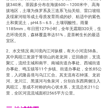
拔340米。茶园多分布在海拔600～1200米中、高海
拔地区，土壤为侏罗系及三迭系飞仙关组、雷口坡组
及绥家河组等成土母质发育而成的砂、粘适中的紫色
土和黄泥土，pH4.5～6.5，土壤弱酸性。雨量
1185mm，年日照1279小时，全年无霜期320天，生
态环境优良，森林覆盖率达51%，是茶树生长的最适
宜区。
2、水文情况 南川境内江河纵横，有大小河流58条。
其中凤咀江发源于箐坝山的老龙洞，迂回曲折，支流
聚汇，流经主城和南平、南城街道办事处、西城街道
办事处、鸣玉镇等11个乡镇、街道办事处，全长85公
里，入武隆县境与乌江汇合。其支流有石钟溪、龙岩
河、龙川江、黑溪河与鱼泉河，分别自东西两侧注入
凤咀江，形成不对称的向心状水系，支流总长211公
里，全区河流流域面积2565平方公里。