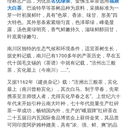
理标志产品，为优质
名优绿茶
。金佛玉翠茶选用
福鼎
大白茶
、巴渝特早等茶树品种为原料，采摘标准为一
芽一叶初展鲜叶，具有“色翠、香浓、味甘、形美”四
大特色。其外形条索紧细匀直，色泽翠绿，峰毫显
露，汤色黄绿明亮，香气鲜嫩持久，滋味鲜醇回甘，
叶底黄绿嫩匀。
南川区独特的生态气候和环境条件，适宜茶树生长，
据史料记载，南川已有1700多年的产茶历史，早在五
代十国毛文锡的《茶谱》中就有记载，“涪州出三般
茶，宾化最上（今南川）……”。
又据1162年《建炎杂记》载：“涪洲出三般茶，宾化
最上（南川曾称宾化），其次白马。制于早春，先辈
携茶至京师馈人者，尤得宾化早春之名”。上世纪六十
年代末开始引种云南大叶种，七十年代批量生产红碎
茶一举成功，畅销国内外，生产的“峨眉牌”红碎茶在
二十五届日内瓦国际食品博览会上获得金奖，其品质
可同印度阿萨姆种媲美，具有“浓、强、鲜、爽”的品