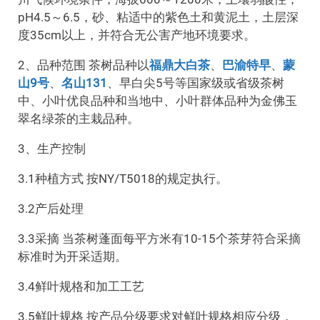
pH4.5～6.5，砂、粘适中的紫色土和黄泥土，土层深
度35cm以上，并符合无公害产地环境要求。
2、品种范围 茶树品种以
福鼎大白茶
、
巴渝特早
、
蒙
山9号
、
名山131
、早白尖5号等国家级或省级茶树
中、小叶优良品种和当地中、小叶群体品种为金佛玉
翠名绿茶的主栽品种。
3、生产控制
3.1种植方式 按NY/T5018的规定执行。
3.2产后处理
3.3采摘 当茶树蓬面每平方米有10-15个茶芽符合采摘
标准时为开采适期。
3.4鲜叶规格和加工工艺
3.5鲜叶规格 按产品分级要求对鲜叶规格相应分级，