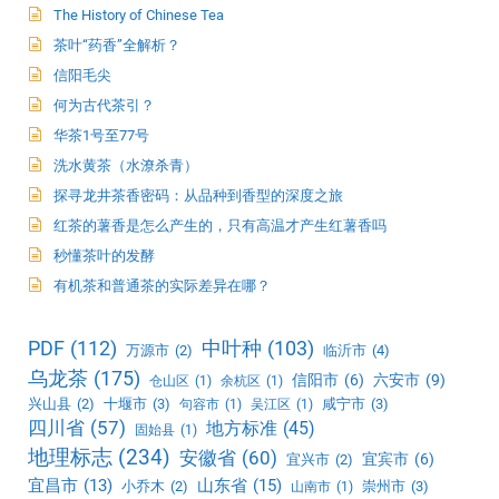
The History of Chinese Tea
茶叶“药香”全解析？
信阳毛尖
何为古代茶引？
华茶1号至77号
洗水黄茶（水潦杀青）
探寻龙井茶香密码：从品种到香型的深度之旅
红茶的薯香是怎么产生的，只有高温才产生红薯香吗
秒懂茶叶的发酵
有机茶和普通茶的实际差异在哪？
PDF
(112)
中叶种
(103)
万源市
(2)
临沂市
(4)
乌龙茶
(175)
信阳市
(6)
六安市
(9)
仓山区
(1)
余杭区
(1)
兴山县
(2)
十堰市
(3)
咸宁市
(3)
句容市
(1)
吴江区
(1)
四川省
(57)
地方标准
(45)
固始县
(1)
地理标志
(234)
安徽省
(60)
宜宾市
(6)
宜兴市
(2)
宜昌市
(13)
山东省
(15)
小乔木
(2)
崇州市
(3)
山南市
(1)