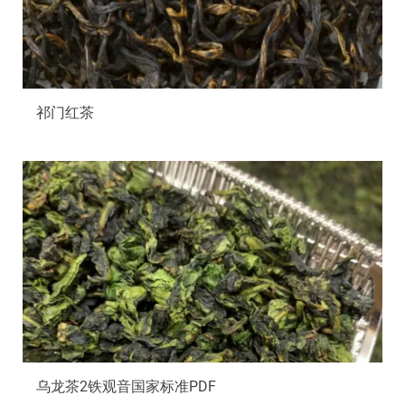
祁门红茶
乌龙茶2铁观音国家标准PDF