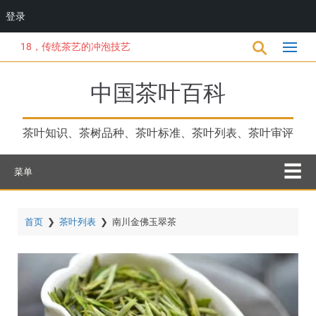
登录
跳
18，传统茶艺的冲泡技艺
转
到
主
中国茶叶百科
要
内
容
茶叶知识、茶树品种、茶叶标准、茶叶列表、茶叶审评
菜单
首页
❯
茶叶列表
❯
南川金佛玉翠茶