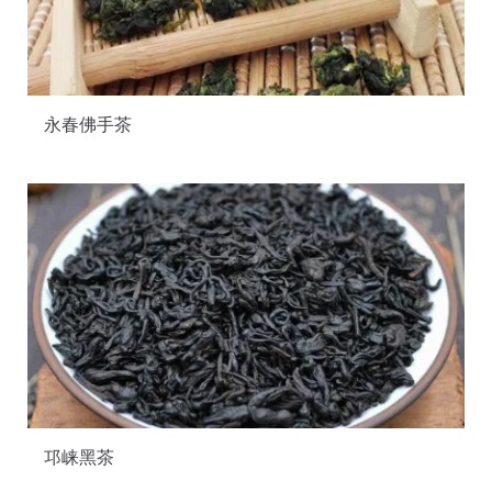
永春佛手茶
邛崃黑茶