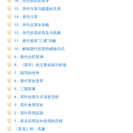
16，元代茶饮的变革
15，宋代斗茶与建盏的关系
14，宋代斗茶
13，宋代点茶全攻略
12，宋代饮茶的普及与风雅
11，唐代煮茶“三沸”详解
10，解锁唐代煎茶的精致仪式
9，唐代全民茶潮
8，《茶经》的主要成就与价值
7，陆羽的传奇
6，唐代茶饮变革
5，三国茶事
4，茶叶饮用方式演变历程
3，茶叶食用历史
2，茶叶药用起源
1，茶从药用走向饮用的历程
《茶笺》明，高濂