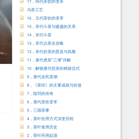
17，明代茶饮的变革
乌茶工艺
16，元代茶饮的变革
15，宋代斗茶与建盏的关系
14，宋代斗茶
13，宋代点茶全攻略
12，宋代饮茶的普及与风雅
11，唐代煮茶“三沸”详解
10，解锁唐代煎茶的精致仪式
9，唐代全民茶潮
8，《茶经》的主要成就与价值
7，陆羽的传奇
6，唐代茶饮变革
5，三国茶事
4，茶叶饮用方式演变历程
3，茶叶食用历史
2，茶叶药用起源