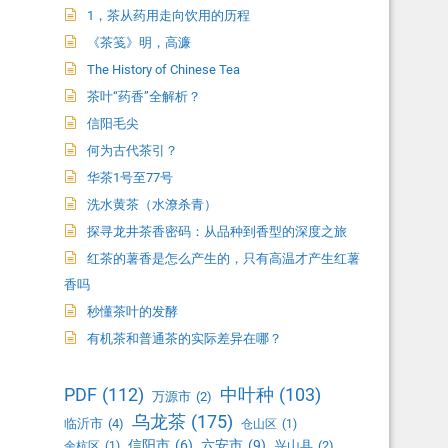
1，茶从药用走向饮用的历程
《茶笺》明，高濂
The History of Chinese Tea
茶叶“药香”全解析？
信阳毛尖
何为古代茶引？
华茶1号至77号
洗水黄茶（水潦杀青）
探寻龙井茶香密码：从品种到香型的深度之旅
红茶的薯香是怎么产生的，只有高温才产生红薯
香吗
秒懂茶叶的发酵
有机茶和普通茶的实际差异在哪？
PDF
(112)
中叶种
(103)
万源市
(2)
乌龙茶
(175)
临沂市
(4)
仓山区
(1)
信阳市
(6)
六安市
(9)
兴山县
(2)
余杭区
(1)