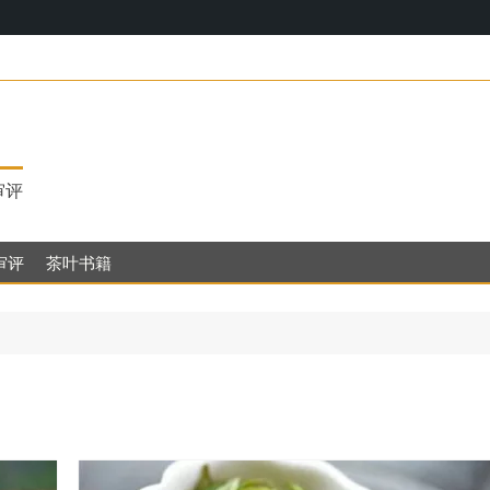
17，明代
审评
审评
茶叶书籍