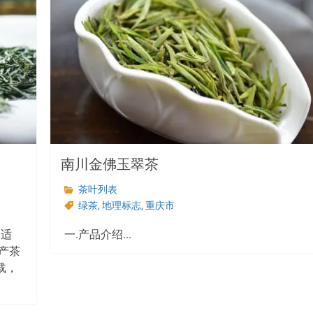
南川金佛玉翠茶
茶叶列表
绿茶
,
地理标志
,
重庆市
，适
一.产品介绍...
产茶
载，