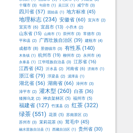
十堰市
(3)
咸宁市
(3)
句容市
(1)
吴江区
(1)
四川省
(57)
地方标准
(45)
固始县
(1)
地理标志
(234)
安徽省
(60)
宜兴市
(2)
宜昌市
(13)
宜宾市
(6)
小乔木
(2)
山东省
(15)
崇州市
(3)
常德市
(3)
山南市
(1)
广西壮族自治区
(39)
平和县
(2)
建瓯市
(4)
有性系
(140)
成都市
(8)
景德镇市
(3)
杭州市
(19)
柳州市
(2)
永州市
(4)
木鱼镇
(1)
江苏省
(16)
江华瑶族自治县
(3)
永泰县
(1)
江西省
(42)
河南省
(6)
沂水县
(2)
济南市
(1)
浙江省
(79)
浮梁县
(2)
湄潭县
(1)
湖北省
(56)
湖南省
(66)
漳州市
(3)
灌木型
(260)
白茶
(36)
漳平市
(2)
神农架林区
(5)
福州市
(5)
矮脚乌龙
(2)
红茶
(322)
福建省
(127)
竹溪县
(2)
绿茶
(551)
花茶
(5)
苏南茶区
(2)
茸毛中
(45)
茉莉花茶
(6)
苏州市
(3)
贵州省
(30)
融水苗族自治县
(1)
西藏自治区
(1)