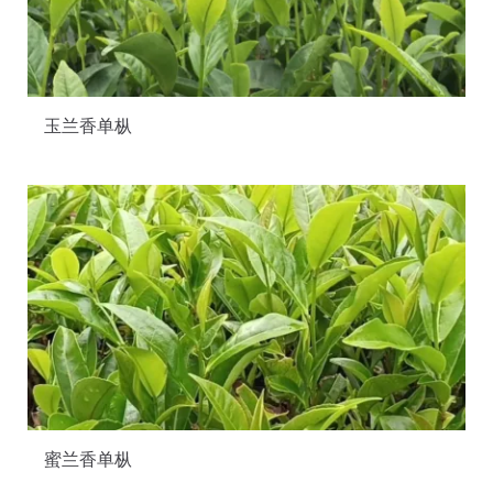
玉兰香单枞
蜜兰香单枞