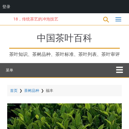
登录
跳
18，传统茶艺的冲泡技艺
转
到
主
中国茶叶百科
要
内
容
茶叶知识、茶树品种、茶叶标准、茶叶列表、茶叶审评
菜单
首页
❯
茶树品种
❯
福丰