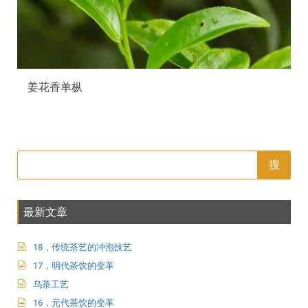
姜花香单枞
搜
最新文章
18，传统茶艺的冲泡技艺
17，明代茶饮的变革
乌茶工艺
16，元代茶饮的变革