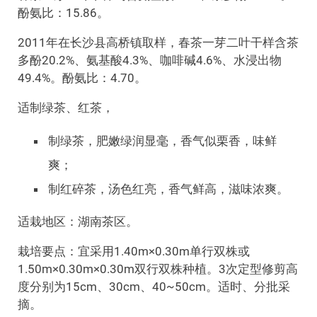
酚氨比：15.86。
2011年在长沙县高桥镇取样，春茶一芽二叶干样含茶
多酚20.2%、氨基酸4.3%、咖啡碱4.6%、水浸出物
49.4%。酚氨比：4.70。
适制绿茶、红茶，
制绿茶，肥嫩绿润显毫，香气似栗香，味鲜
爽；
制红碎茶，汤色红亮，香气鲜高，滋味浓爽。
适栽地区：湖南茶区。
栽培要点：宜采用1.40m×0.30m单行双株或
1.50m×0.30m×0.30m双行双株种植。3次定型修剪高
度分别为15cm、30cm、40~50cm。适时、分批采
摘。