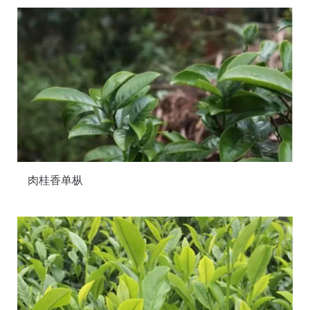
肉桂香单枞