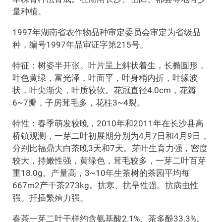
量种植。
1997年湖南省农作物品种审定委员会审定为省级品
种，编号1997年品审证字第215号。
特征：树姿半开张。叶片呈上斜状着生，长椭圆形，
叶色黄绿，富光泽，叶面平，叶身稍内折，叶缘波
状，叶尖渐尖，叶质较软。花冠直径4.0cm，花瓣
6~7瓣，子房茸毛多，花柱3~4裂。
特性：春季萌发较晚，2010年和2011年在长沙县高
桥镇观测，一芽二叶初展期分别为4月7日和4月9日，
分别比福鼎大白茶晚3天和7天。芽叶生育力强，密度
较大，持嫩性强，黄绿色，茸毛较多，一芽二叶百芽
重18.0g。产量高，3~10年生茶树的茶园平均每
667m2产干茶273kg。抗寒、抗旱性强。抗病虫性
强。扦插繁殖力强。
春茶一芽二叶干样约含氨基酸2.1%、茶多酚33.3%。