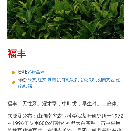
福丰
类别:
茶树品种
标签:
绿茶
,
红茶
,
湖南省
,
茸毛较多
,
省级良种
,
湖南茶区
,
红
碎茶
,
福丰
福丰，无性系。灌木型，中叶类，早生种。二倍体。
来源及分布：由湖南省农业科学院茶叶研究所于1972
～1996年从用60Co辐射的福鼎大白茶种子苗中采用
单株育种法育成。在湖南长沙、岳阳、郴县等地有少