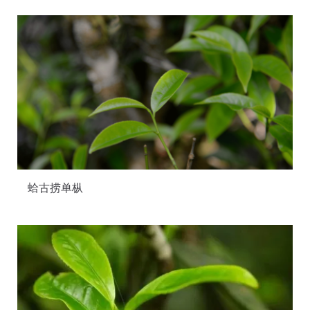
蛤古捞单枞