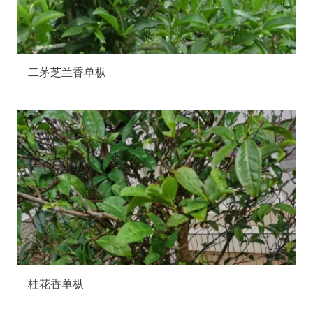
二茅芝兰香单枞
桂花香单枞