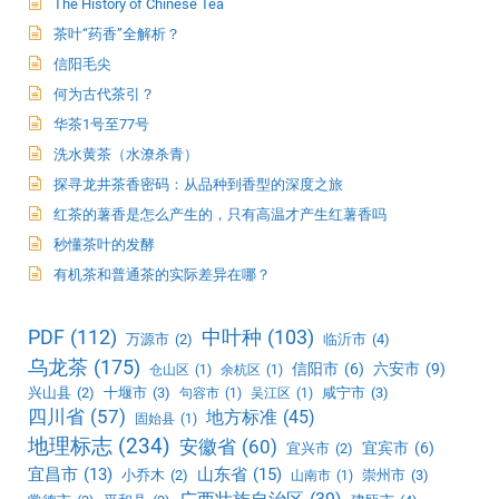
The History of Chinese Tea
茶叶“药香”全解析？
信阳毛尖
何为古代茶引？
华茶1号至77号
洗水黄茶（水潦杀青）
探寻龙井茶香密码：从品种到香型的深度之旅
红茶的薯香是怎么产生的，只有高温才产生红薯香吗
秒懂茶叶的发酵
有机茶和普通茶的实际差异在哪？
PDF
(112)
中叶种
(103)
万源市
(2)
临沂市
(4)
乌龙茶
(175)
信阳市
(6)
六安市
(9)
仓山区
(1)
余杭区
(1)
兴山县
(2)
十堰市
(3)
咸宁市
(3)
句容市
(1)
吴江区
(1)
四川省
(57)
地方标准
(45)
固始县
(1)
地理标志
(234)
安徽省
(60)
宜宾市
(6)
宜兴市
(2)
宜昌市
(13)
山东省
(15)
小乔木
(2)
崇州市
(3)
山南市
(1)