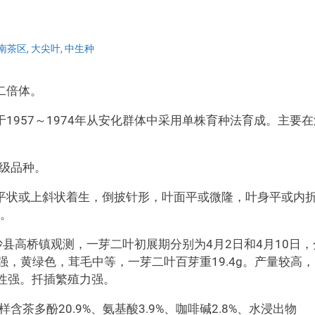
南茶区
,
大尖叶
,
中生种
二倍体。
1957～1974年从安化群体中采用单株育种法育成。主要在
省级品种。
平状或上斜状着生，倒披针形，叶面平或微隆，叶身平或内
裂。
长沙县高桥镇观测，一芽二叶初展期分别为4月2日和4月10日，
，黄绿色，茸毛中等，一芽二叶百芽重19.4g。产量较高，
寒性强。扦插繁殖力强。
含茶多酚20.9%、氨基酸3.9%、咖啡碱2.8%、水浸出物