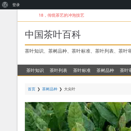
关
登录
跳
于
18，传统茶艺的冲泡技艺
转
WordPress
到
主
中国茶叶百科
要
内
容
茶叶知识、茶树品种、茶叶标准、茶叶列表、茶叶
茶叶知识
茶叶列表
茶叶标准
茶树品种
茶叶
首页
❯
茶树品种
❯
大尖叶