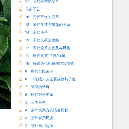
17，明代茶饮的变革
乌茶工艺
16，元代茶饮的变革
15，宋代斗茶与建盏的关系
14，宋代斗茶
13，宋代点茶全攻略
12，宋代饮茶的普及与风雅
11，唐代煮茶“三沸”详解
10，解锁唐代煎茶的精致仪式
9，唐代全民茶潮
8，《茶经》的主要成就与价值
7，陆羽的传奇
6，唐代茶饮变革
5，三国茶事
4，茶叶饮用方式演变历程
3，茶叶食用历史
2，茶叶药用起源