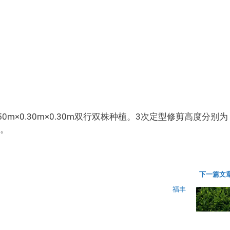
.50m×0.30m×0.30m双行双株种植。3次定型修剪高度分别为
摘。
下一篇文章
福丰