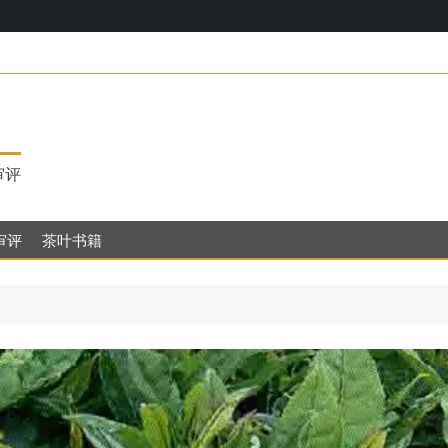
17，明代
审评
审评
茶叶书籍