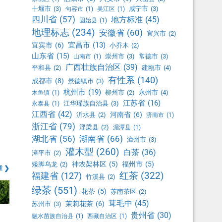
十堰市
(3)
咸宁市
(3)
句容市
(1)
吴江区
(1)
四川省
(57)
地方标准
(45)
固始县
(1)
地理标志
(234)
安徽省
(60)
宜兴市
(2)
宜昌市
(13)
宜宾市
(6)
小乔木
(2)
山东省
(15)
崇州市
(3)
常德市
(3)
山南市
(1)
广西壮族自治区
(39)
平和县
(2)
建瓯市
(4)
有性系
(140)
成都市
(8)
景德镇市
(3)
杭州市
(19)
柳州市
(2)
永州市
(4)
木鱼镇
(1)
江苏省
(16)
江华瑶族自治县
(3)
永泰县
(1)
江西省
(42)
河南省
(6)
沂水县
(2)
济南市
(1)
浙江省
(79)
浮梁县
(2)
湄潭县
(1)
湖北省
(56)
湖南省
(66)
漳州市
(3)
灌木型
(260)
白茶
(36)
漳平市
(2)
神农架林区
(5)
福州市
(5)
矮脚乌龙
(2)
 ❯
红茶
(322)
福建省
(127)
竹溪县
(2)
绿茶
(551)
花茶
(5)
苏南茶区
(2)
茸毛中
(45)
茉莉花茶
(6)
苏州市
(3)
贵州省
(30)
融水苗族自治县
(1)
西藏自治区
(1)