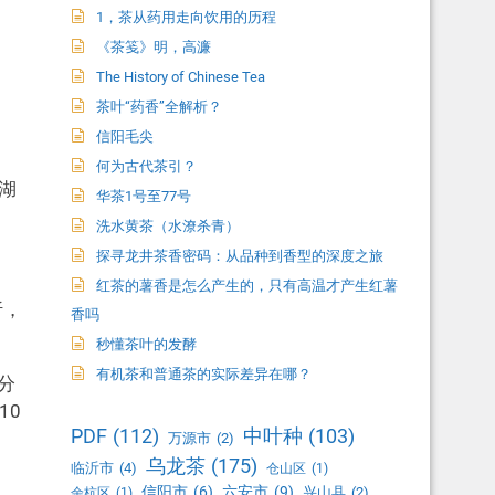
1，茶从药用走向饮用的历程
《茶笺》明，高濂
The History of Chinese Tea
茶叶“药香”全解析？
信阳毛尖
何为古代茶引？
湖
华茶1号至77号
洗水黄茶（水潦杀青）
探寻龙井茶香密码：从品种到香型的深度之旅
红茶的薯香是怎么产生的，只有高温才产生红薯
折，
香吗
秒懂茶叶的发酵
有机茶和普通茶的实际差异在哪？
分
10
PDF
(112)
中叶种
(103)
万源市
(2)
乌龙茶
(175)
临沂市
(4)
仓山区
(1)
信阳市
(6)
六安市
(9)
兴山县
(2)
余杭区
(1)