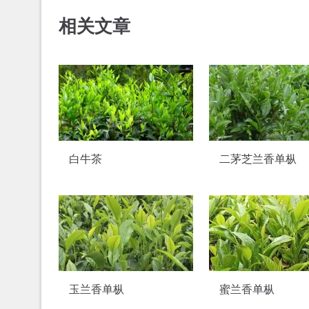
相关文章
白牛茶
二茅芝兰香单枞
玉兰香单枞
蜜兰香单枞