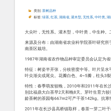
类别:
茶树品种
标签:
绿茶
,
红茶
,
湖南省
,
灌木型
,
无性系
,
中叶类
,
湖
大尖叶，无性系。灌木型，中叶类，中生种。
来源及分布：由湖南省农业科学院茶叶研究所于
南茶区栽培。
1987年湖南省农作物品种审定委员会认定为
特征：树姿半开张，分枝密度中等。叶片呈水
叶尖渐尖或尾尖。花瓣白色、4~5瓣，柱头3
特性：春季萌发较晚，2010年和2011年在
别比福鼎大白茶早2天和晚8天。芽叶生育力较强
龄茶树的茶园每667m2可产干茶142kg。抗
2011年在长沙县高桥镇取样，春茶一芽二叶干样