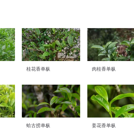
桂花香单枞
肉桂香单枞
蛤古捞单枞
姜花香单枞