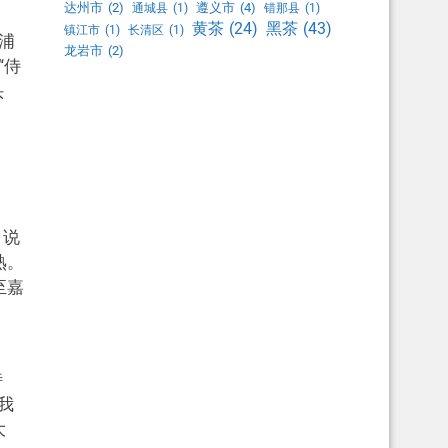
达州市
(2)
遵义市
(4)
通城县
(1)
错那县
(1)
黑茶
(43)
黄茶
(24)
镇江市
(1)
长清区
(1)
浦
龙岩市
(2)
“侍
头
，说
熟。
至嘉
特
我
大