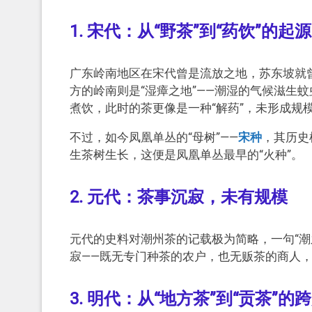
1. 宋代：从“野茶”到“药饮”的起源
广东岭南地区在宋代曾是流放之地，苏东坡就曾
方的岭南则是“湿瘴之地”——潮湿的气候滋生
煮饮，此时的茶更像是一种“解药”，未形成规
不过，如今凤凰单丛的“母树”——
宋种
，其历史
生茶树生长，这便是凤凰单丛最早的“火种”。
2. 元代：茶事沉寂，未有规模
元代的史料对潮州茶的记载极为简略，一句“潮
寂——既无专门种茶的农户，也无贩茶的商人
3. 明代：从“地方茶”到“贡茶”的