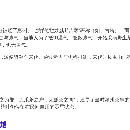
被贬至惠州。北方的流放地以“苦寒”著称（如宁古塔），而
蚊虫与瘴气，当地人为了抵御湿气、驱散瘴气，开始采摘野生
模，也无名气。
根源便追溯至宋代。通过考古与史料推测，宋代时凤凰山已
之为郡，无采茶之户，无贩茶之商”，道尽了当时潮州茶事的
，茶叶仍停留在民间自用的零星状态。
跨越