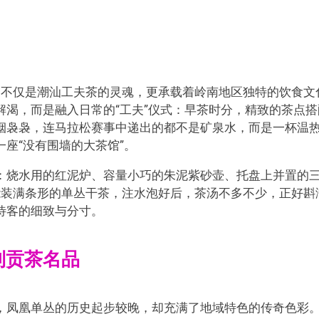
它不仅是潮汕工夫茶的灵魂，更承载着岭南地区独特的饮食文
渴，而是融入日常的“工夫”仪式：早茶时分，精致的茶点搭
烟袅袅，连马拉松赛事中递出的都不是矿泉水，而是一杯温
座“没有围墙的大茶馆”。
：烧水用的红泥炉、容量小巧的朱泥紫砂壶、托盘上并置的
能装满条形的单丛干茶，注水泡好后，茶汤不多不少，正好斟
待客的细致与分寸。
到贡茶名品
，凤凰单丛的历史起步较晚，却充满了地域特色的传奇色彩