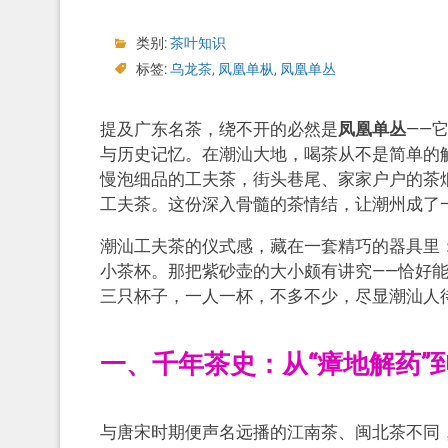
类别:
茶叶知识
标签:
乌龙茶
,
凤凰单枞
,
凤凰单丛
提及广东名茶，绕不开的必然是
凤凰单丛
——
与历史记忆。在潮汕大地，喝茶从不是简单的解
慢泡细品的工夫茶，街头巷尾、家家户户的茶
工夫茶。这份深入骨髓的茶情结，让潮州成了一
潮汕工夫茶的仪式感，藏在一套精巧的器具里
小茶杯。那把紫砂壶的大小颇有讲究——恰好
三只杯子，一人一杯，不多不少，尽显潮汕人
一、千年茶史：从“瘴地解药”
与唐宋时期便声名远播的江南茶、闽北茶不同