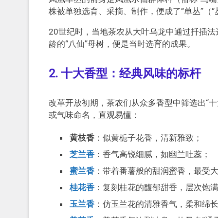
株被单独选育、采摘、制作，便成了“单丛”（“
20世纪时，当地茶农从大叶乌龙中通过扦插法
龄的“八仙”母树，便是当时选育的成果。
2. 十大香型：经典风味的标杆
改革开放初期，茶农们从众多香型中筛选出“十
或气味命名，直观易懂：
黄枝香
：似黄栀子花香，清新雅致；
芝兰香
：香气高锐细腻，如幽兰吐蕊；
蜜兰香
：带着番薯般的甜润蜜香，最受
桂花香
：复刻桂花的馥郁甜香，层次饱
玉兰香
：仿玉兰花的清雅香气，柔和绵