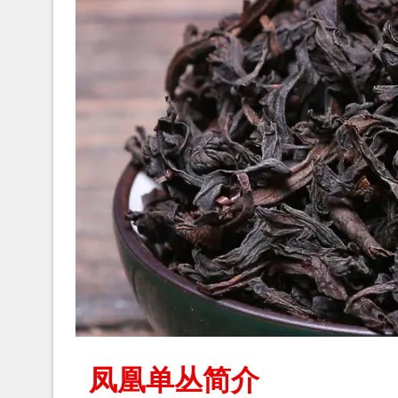
凤凰单丛简介