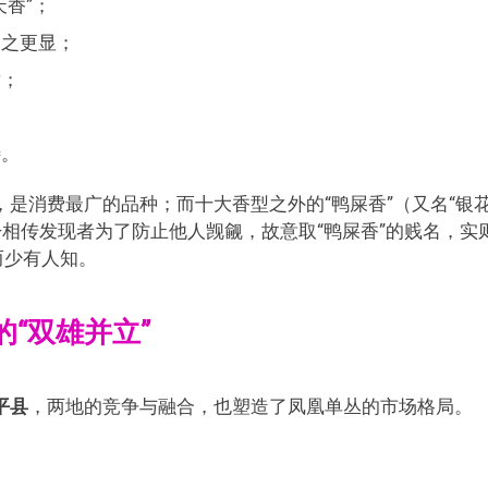
香”；
闻之更显；
辙；
；
特。
是消费最广的品种；而十大香型之外的“鸭屎香”（又名“银
—相传发现者为了防止他人觊觎，故意取“鸭屎香”的贱名，实
而少有人知。
“双雄并立”
平县
，两地的竞争与融合，也塑造了凤凰单丛的市场格局。