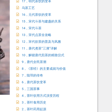
17，明代茶饮的变革
乌茶工艺
16，元代茶饮的变革
15，宋代斗茶与建盏的关系
14，宋代斗茶
13，宋代点茶全攻略
12，宋代饮茶的普及与风雅
11，唐代煮茶“三沸”详解
10，解锁唐代煎茶的精致仪式
9，唐代全民茶潮
8，《茶经》的主要成就与价值
7，陆羽的传奇
6，唐代茶饮变革
5，三国茶事
4，茶叶饮用方式演变历程
3，茶叶食用历史
2，茶叶药用起源