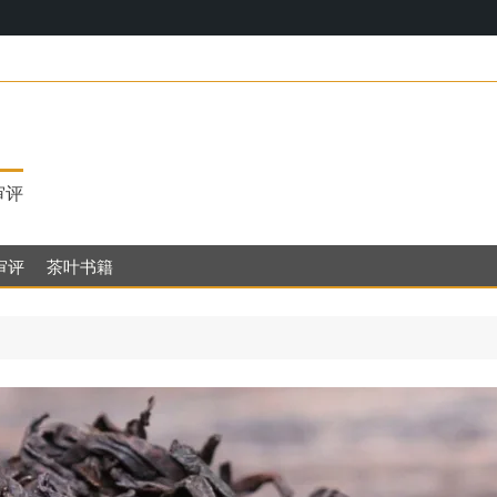
17，明代茶饮
审评
审评
茶叶书籍