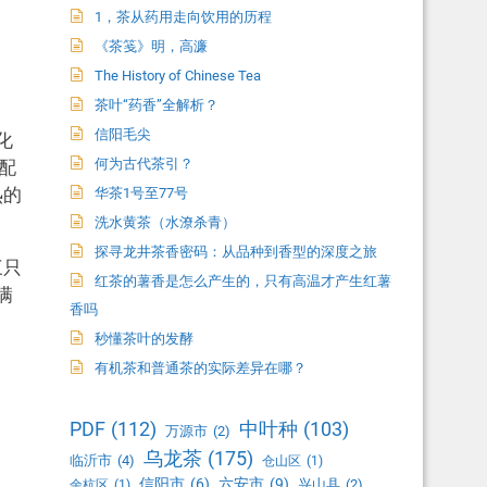
1，茶从药用走向饮用的历程
《茶笺》明，高濂
The History of Chinese Tea
茶叶“药香”全解析？
信阳毛尖
化
何为古代茶引？
配
热的
华茶1号至77号
洗水黄茶（水潦杀青）
探寻龙井茶香密码：从品种到香型的深度之旅
三只
红茶的薯香是怎么产生的，只有高温才产生红薯
满
香吗
秒懂茶叶的发酵
有机茶和普通茶的实际差异在哪？
PDF
(112)
中叶种
(103)
万源市
(2)
乌龙茶
(175)
临沂市
(4)
仓山区
(1)
。
信阳市
(6)
六安市
(9)
兴山县
(2)
余杭区
(1)