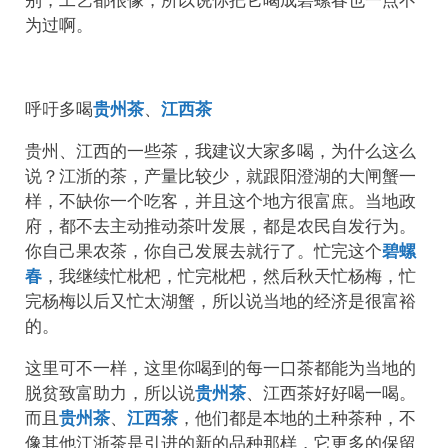
别，工艺都很像，所以说你把它喝成碧螺春也一点不
为过啊。
呼吁多喝
贵州茶
、
江西茶
贵州、江西的一些茶，我建议大家多喝，为什么这么
说？江浙的茶，产量比较少，就跟阳澄湖的大闸蟹一
样，不缺你一个吃客，并且这个地方很富庶。当地政
府，都不去主动推动茶叶发展，都是农民自发行为。
你自己果农茶，你自己发展去就行了。忙完这个
碧螺
春
，我继续忙枇杷，忙完枇杷，然后秋天忙杨梅，忙
完杨梅以后又忙太湖蟹，所以说当地的经济是很富裕
的。
这里可不一样，这里你喝到的每一口茶都能为当地的
脱贫致富助力，所以说
贵州茶
、江西茶好好喝一喝。
而且
贵州茶
、
江西茶
，他们都是本地的土种茶种，不
像其他江浙茶是引进的新的品种那样，它更多的保留