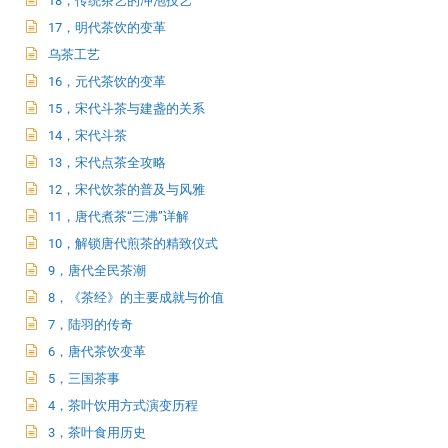
18，传统茶艺的冲泡技艺
17，明代茶饮的变革
乌茶工艺
16，元代茶饮的变革
15，宋代斗茶与建盏的关系
14，宋代斗茶
13，宋代点茶全攻略
12，宋代饮茶的普及与风雅
11，唐代煮茶“三沸”详解
10，解锁唐代煎茶的精致仪式
9，唐代全民茶潮
8，《茶经》的主要成就与价值
7，陆羽的传奇
6，唐代茶饮变革
5，三国茶事
4，茶叶饮用方式演变历程
3，茶叶食用历史