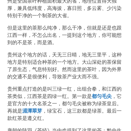
州是全国茶叶种植面积最大的省，地理位置得天独
厚，兼具低纬度，高海拔，寡日照，多云雾、少污染
特别干净的一个制茶的大省。
但是这里的茶那么纯净，那么干净，但就是还是也跟
江西一样，不怎么出名，一提到这个地方，你可能想
到的不是茶，而是酒。
贵州这个地方的话，天无三日晴，地无三里平，这种
地方是特别适合种茶的一个地方。大山深处的茶保留
了原生态，气息特别好。然而这里的茶叶，因为外界
的交通不是很便利，导致茶产业大而不强。
贵州重点打造的是叫三绿一红，出组合拳，和江西的
茶类似，江西茶是四绿一红。第一款是
都匀毛尖
，它
是官方的十大名茶之一，都匀毛尖被称为绿茶皇后。
再就是
湄潭翠芽
，绿宝石，这三款都是绿茶。最后一
款红茶是遵义红。
唐朝的陆羽《茶经》当中也提到了这里的茶：黔中生