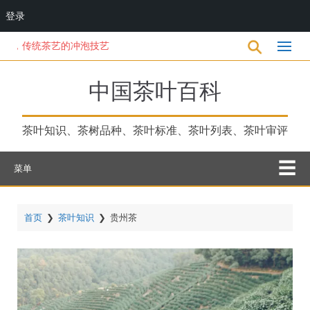
登录
跳
传统茶艺的冲泡技艺
转
到
主
中国茶叶百科
要
内
容
茶叶知识、茶树品种、茶叶标准、茶叶列表、茶叶审评
菜单
首页
❯
茶叶知识
❯
贵州茶