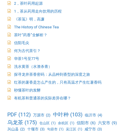
2，茶叶药用起源
1，茶从药用走向饮用的历程
《茶笺》明，高濂
The History of Chinese Tea
茶叶“药香”全解析？
信阳毛尖
何为古代茶引？
华茶1号至77号
洗水黄茶（水潦杀青）
探寻龙井茶香密码：从品种到香型的深度之旅
红茶的薯香是怎么产生的，只有高温才产生红薯香吗
秒懂茶叶的发酵
有机茶和普通茶的实际差异在哪？
PDF
(112)
中叶种
(103)
万源市
(2)
临沂市
(4)
乌龙茶
(175)
信阳市
(6)
六安市
(9)
仓山区
(1)
余杭区
(1)
兴山县
(2)
十堰市
(3)
咸宁市
(3)
句容市
(1)
吴江区
(1)