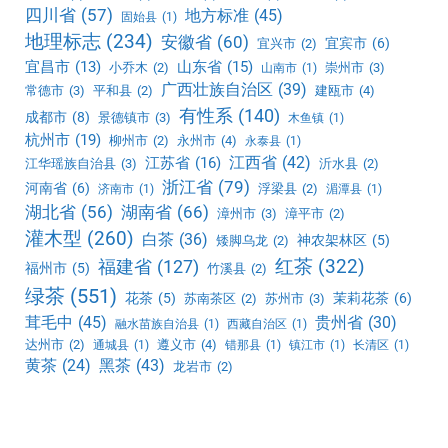
四川省
(57)
地方标准
(45)
固始县
(1)
地理标志
(234)
安徽省
(60)
宜宾市
(6)
宜兴市
(2)
宜昌市
(13)
山东省
(15)
小乔木
(2)
崇州市
(3)
山南市
(1)
广西壮族自治区
(39)
常德市
(3)
平和县
(2)
建瓯市
(4)
有性系
(140)
成都市
(8)
景德镇市
(3)
木鱼镇
(1)
杭州市
(19)
柳州市
(2)
永州市
(4)
永泰县
(1)
江西省
(42)
江苏省
(16)
江华瑶族自治县
(3)
沂水县
(2)
浙江省
(79)
河南省
(6)
浮梁县
(2)
济南市
(1)
湄潭县
(1)
湖北省
(56)
湖南省
(66)
漳州市
(3)
漳平市
(2)
灌木型
(260)
白茶
(36)
神农架林区
(5)
矮脚乌龙
(2)
红茶
(322)
福建省
(127)
福州市
(5)
竹溪县
(2)
绿茶
(551)
花茶
(5)
茉莉花茶
(6)
苏南茶区
(2)
苏州市
(3)
茸毛中
(45)
贵州省
(30)
融水苗族自治县
(1)
西藏自治区
(1)
达州市
(2)
遵义市
(4)
通城县
(1)
错那县
(1)
镇江市
(1)
长清区
(1)
黑茶
(43)
黄茶
(24)
龙岩市
(2)