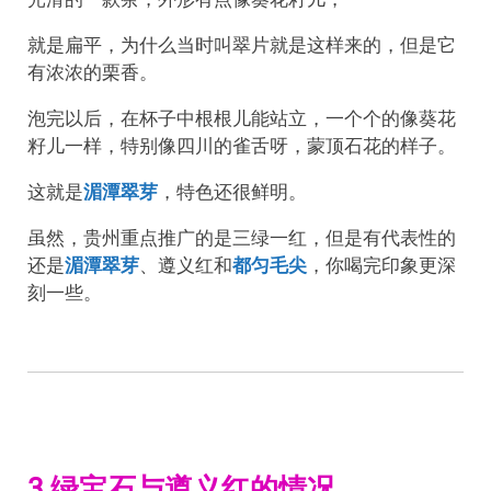
就是扁平，为什么当时叫翠片就是这样来的，但是它
有浓浓的栗香。
泡完以后，在杯子中根根儿能站立，一个个的像葵花
籽儿一样，特别像四川的雀舌呀，蒙顶石花的样子。
这就是
湄潭翠芽
，特色还很鲜明。
虽然，贵州重点推广的是三绿一红，但是有代表性的
还是
湄潭翠芽
、遵义红和
都匀毛尖
，你喝完印象更深
刻一些。
3 绿宝石与遵义红的情况