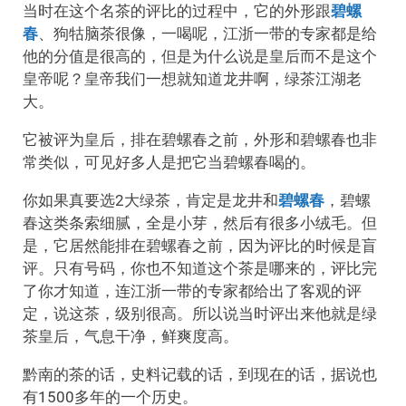
当时在这个名茶的评比的过程中，它的外形跟
碧螺
春
、狗牯脑茶很像，一喝呢，江浙一带的专家都是给
他的分值是很高的，但是为什么说是皇后而不是这个
皇帝呢？皇帝我们一想就知道龙井啊，绿茶江湖老
大。
它被评为皇后，排在碧螺春之前，外形和碧螺春也非
常类似，可见好多人是把它当碧螺春喝的。
你如果真要选2大绿茶，肯定是龙井和
碧螺春
，碧螺
春这类条索细腻，全是小芽，然后有很多小绒毛。但
是，它居然能排在碧螺春之前，因为评比的时候是盲
评。只有号码，你也不知道这个茶是哪来的，评比完
了你才知道，连江浙一带的专家都给出了客观的评
定，说这茶，级别很高。所以说当时评出来他就是绿
茶皇后，气息干净，鲜爽度高。
黔南的茶的话，史料记载的话，到现在的话，据说也
有1500多年的一个历史。