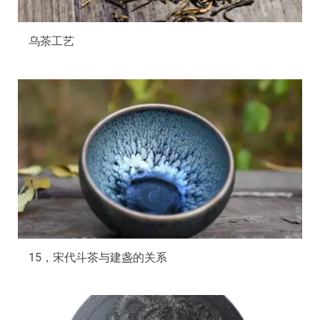
乌茶工艺
15，宋代斗茶与建盏的关系