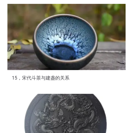
15，宋代斗茶与建盏的关系