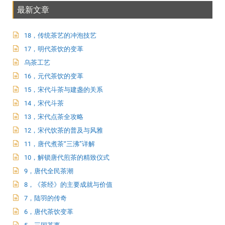
最新文章
18，传统茶艺的冲泡技艺
17，明代茶饮的变革
乌茶工艺
16，元代茶饮的变革
15，宋代斗茶与建盏的关系
14，宋代斗茶
13，宋代点茶全攻略
12，宋代饮茶的普及与风雅
11，唐代煮茶“三沸”详解
10，解锁唐代煎茶的精致仪式
9，唐代全民茶潮
8，《茶经》的主要成就与价值
7，陆羽的传奇
6，唐代茶饮变革