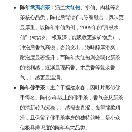
陈年
武夷岩茶
：涵盖
大红袍
、水仙、肉桂等岩
茶核心品类，陈化后“岩韵”与陈香融合，风味更
显厚重。以陈年水仙为例，2009年的“真枞水
仙”（树龄久、根系深，能吸收更多矿物质），
冲泡后香气高锐，岩韵突出，滋味醇厚滑爽，
耐泡度显著提升；而陈年大红袍则会弱化新茶
的锐利感，逐渐显现药香、木质香等复杂香
气，口感更显温润。
陈年佛手茶
：主产于福建永春，因叶片形似佛
手得名。陈化5年以上的佛手茶，香气会从新茶
的清新转为沉稳，口感褪去青涩，变得绵柔顺
滑，且保留了佛手茶本身的独特韵味，是小众
但极具辨识度的陈年乌龙品类。