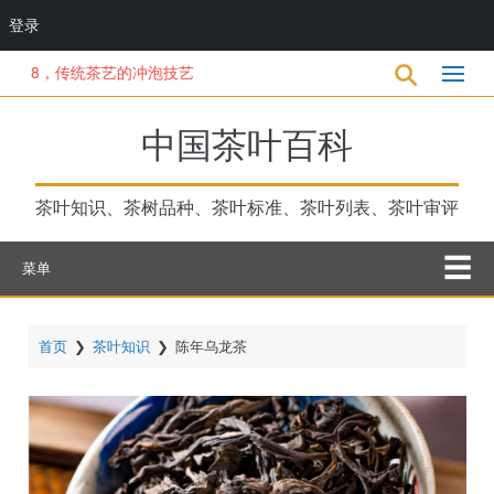
登录
跳
8，传统茶艺的冲泡技艺
转
到
主
中国茶叶百科
要
内
容
茶叶知识、茶树品种、茶叶标准、茶叶列表、茶叶审评
菜单
首页
❯
茶叶知识
❯
陈年乌龙茶