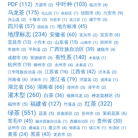
PDF
(112)
中叶种
(103)
万源市
(2)
临沂市
(4)
乌龙茶
(175)
信阳市
(6)
六安市
(9)
仓山区
(1)
余杭区
(1)
兴山县
(2)
十堰市
(3)
咸宁市
(3)
句容市
(1)
吴江区
(1)
四川省
(57)
地方标准
(45)
固始县
(1)
地理标志
(234)
安徽省
(60)
宜宾市
(6)
宜兴市
(2)
宜昌市
(13)
山东省
(15)
小乔木
(2)
崇州市
(3)
山南市
(1)
广西壮族自治区
(39)
常德市
(3)
平和县
(2)
建瓯市
(4)
有性系
(140)
成都市
(8)
景德镇市
(3)
木鱼镇
(1)
杭州市
(19)
柳州市
(2)
永州市
(4)
永泰县
(1)
江西省
(42)
江苏省
(16)
江华瑶族自治县
(3)
沂水县
(2)
浙江省
(79)
河南省
(6)
浮梁县
(2)
济南市
(1)
湄潭县
(1)
湖北省
(56)
湖南省
(66)
漳州市
(3)
漳平市
(2)
灌木型
(260)
白茶
(36)
神农架林区
(5)
矮脚乌龙
(2)
红茶
(322)
福建省
(127)
福州市
(5)
竹溪县
(2)
绿茶
(551)
花茶
(5)
茉莉花茶
(6)
苏南茶区
(2)
苏州市
(3)
茸毛中
(45)
贵州省
(30)
融水苗族自治县
(1)
西藏自治区
(1)
达州市
(2)
遵义市
(4)
通城县
(1)
错那县
(1)
镇江市
(1)
长清区
(1)
黑茶
(43)
黄茶
(24)
龙岩市
(2)