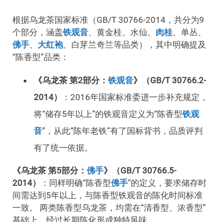
根据乌龙茶国家标准（GB/T 30766-2014，共分为9
个部分，涵盖
铁观音
、黄金桂、水仙、
肉桂
、单丛、
佛手
、
大红袍
、白芽兰奇兰等品类），其中明确提及
“陈香型”品类：
《乌龙茶 第2部分：
铁观音
》（GB/T 30766.2-
2014）
：2016年国家标准委进一步补充规定，
将“储存5年以上”的铁观音定义为“陈香型
铁观
音
”，从此“陈年老铁”有了国标背书，品质评判
有了统一依据。
《乌龙茶 第5部分：
佛手
》（GB/T 30766.5-
2014）
：同样明确“陈香型
佛手
”的定义，要求储存时
间需达到5年以上，与陈香型铁观音的陈化时间标准
一致。 两类陈香型乌龙茶，均需在“清香型、浓香型”
基础上，经过长期陈化形成独特风味。