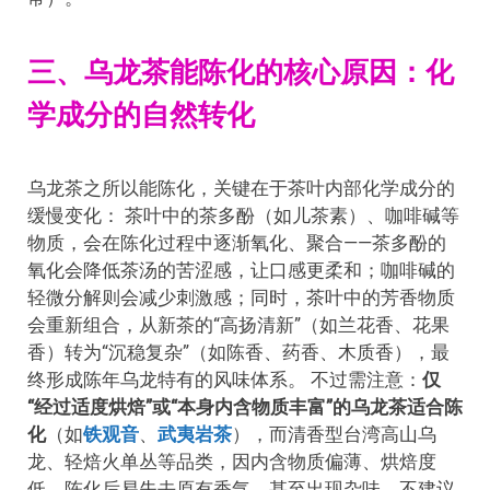
三、乌龙茶能陈化的核心原因：化
学成分的自然转化
乌龙茶之所以能陈化，关键在于茶叶内部化学成分的
缓慢变化： 茶叶中的茶多酚（如儿茶素）、咖啡碱等
物质，会在陈化过程中逐渐氧化、聚合——茶多酚的
氧化会降低茶汤的苦涩感，让口感更柔和；咖啡碱的
轻微分解则会减少刺激感；同时，茶叶中的芳香物质
会重新组合，从新茶的“高扬清新”（如兰花香、花果
香）转为“沉稳复杂”（如陈香、药香、木质香），最
终形成陈年乌龙特有的风味体系。 不过需注意：
仅
“经过适度烘焙”或“本身内含物质丰富”的乌龙茶适合陈
化
（如
铁观音
、
武夷岩茶
），而清香型台湾高山乌
龙、轻焙火单丛等品类，因内含物质偏薄、烘焙度
低，陈化后易失去原有香气，甚至出现杂味，不建议