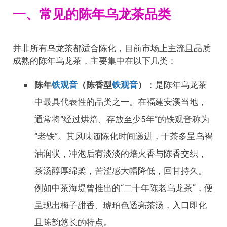
一、常见的陈年乌龙茶品类
并非所有乌龙茶都适合陈化，目前市场上主流且品质
成熟的陈年乌龙茶，主要集中在以下几类：
陈年
铁观音
（陈香型
铁观音
）
：是陈年乌龙茶
中最具代表性的品类之一。在福建安溪当地，
通常将“经过烘焙、存放至少5年”的铁观音称为
“老铁”。其风味随陈化时间递进，干茶多呈乌褐
油润状，冲泡后有淡淡的焙火香与陈香交织，
茶汤醇厚绵柔，苦涩感大幅降低，回甘持久。
例如中茶海堤曾推出的“二十年陈老乌龙茶”，便
呈现出梅子甜香、琥珀色透亮茶汤，入口即化
且陈韵悠长的特点。