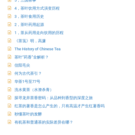
5，三国茶事
4，茶叶饮用方式演变历程
3，茶叶食用历史
2，茶叶药用起源
1，茶从药用走向饮用的历程
《茶笺》明，高濂
The History of Chinese Tea
茶叶“药香”全解析？
信阳毛尖
何为古代茶引？
华茶1号至77号
洗水黄茶（水潦杀青）
探寻龙井茶香密码：从品种到香型的深度之旅
红茶的薯香是怎么产生的，只有高温才产生红薯香吗
秒懂茶叶的发酵
有机茶和普通茶的实际差异在哪？