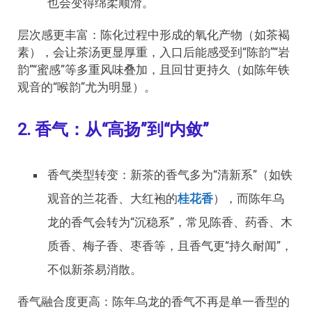
也会变得绵柔顺滑。
层次感更丰富：陈化过程中形成的氧化产物（如茶褐
素），会让茶汤更显厚重，入口后能感受到“陈韵”“岩
韵”“蜜感”等多重风味叠加，且回甘更持久（如陈年铁
观音的“喉韵”尤为明显）。
2. 香气：从“高扬”到“内敛”
香气类型转变：新茶的香气多为“清新系”（如铁
观音的兰花香、大红袍的
桂花香
），而陈年乌
龙的香气会转为“沉稳系”，常见陈香、药香、木
质香、梅子香、枣香等，且香气更“持久耐闻”，
不似新茶易消散。
香气融合度更高：陈年乌龙的香气不再是单一香型的