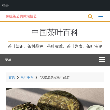
登录
跳
传统茶艺的冲泡技艺
转
到
主
中国茶叶百科
要
内
容
茶叶知识、茶树品种、茶叶标准、茶叶列表、茶叶审评
菜单
首页
❯
茶叶审评
❯
7大物质决定茶叶品质