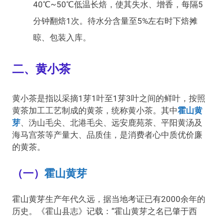
40℃~50℃低温长焙，使其失水、增香，每隔5
分钟翻焙1次。待水分含量至5%左右时下焙摊
晾、包装入库。
二、黄小茶
黄小茶是指以采摘1芽1叶至1芽3叶之间的鲜叶，按照
黄茶加工工艺制成的黄茶，统称黄小茶。其中
霍山黄
芽
、沩山毛尖、北港毛尖、远安鹿苑茶、平阳黄汤及
海马宫茶等产量大、品质佳，是消费者心中质优价廉
的黄茶。
（一）
霍山黄芽
霍山黄芽生产年代久远，据当地考证已有2000余年的
历史。《霍山县志》记载：“霍山黄芽之名已肇于西