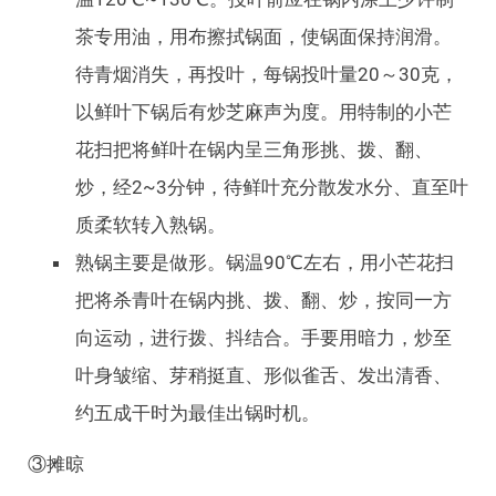
茶专用油，用布擦拭锅面，使锅面保持润滑。
待青烟消失，再投叶，每锅投叶量20～30克，
以鲜叶下锅后有炒芝麻声为度。用特制的小芒
花扫把将鲜叶在锅内呈三角形挑、拨、翻、
炒，经2~3分钟，待鲜叶充分散发水分、直至叶
质柔软转入熟锅。
熟锅主要是做形。锅温90℃左右，用小芒花扫
把将杀青叶在锅内挑、拨、翻、炒，按同一方
向运动，进行拨、抖结合。手要用暗力，炒至
叶身皱缩、芽稍挺直、形似雀舌、发出清香、
约五成干时为最佳出锅时机。
③摊晾