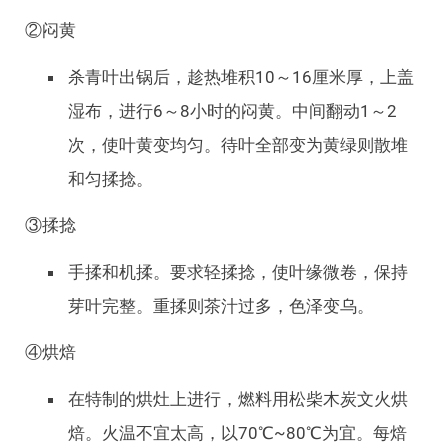
②闷黄
杀青叶出锅后，趁热堆积10～16厘米厚，上盖
湿布，进行6～8小时的闷黄。中间翻动1～2
次，使叶黄变均匀。待叶全部变为黄绿则散堆
和匀揉捻。
③揉捻
手揉和机揉。要求轻揉捻，使叶缘微卷，保持
芽叶完整。重揉则茶汁过多，色泽变乌。
④烘焙
在特制的烘灶上进行，燃料用松柴木炭文火烘
焙。火温不宜太高，以70℃~80℃为宜。每焙