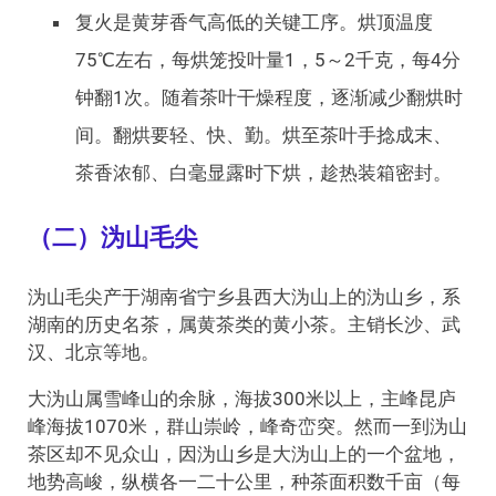
复火是黄芽香气高低的关键工序。烘顶温度
75℃左右，每烘笼投叶量1，5～2千克，每4分
钟翻1次。随着茶叶干燥程度，逐渐减少翻烘时
间。翻烘要轻、快、勤。烘至茶叶手捻成末、
茶香浓郁、白毫显露时下烘，趁热装箱密封。
（二）沩山毛尖
沩山毛尖产于湖南省宁乡县西大沩山上的沩山乡，系
湖南的历史名茶，属黄茶类的黄小茶。主销长沙、武
汉、北京等地。
大沩山属雪峰山的余脉，海拔300米以上，主峰昆庐
峰海拔1070米，群山崇岭，峰奇峦突。然而一到沩山
茶区却不见众山，因沩山乡是大沩山上的一个盆地，
地势高峻，纵横各一二十公里，种茶面积数千亩（每