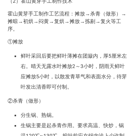
（2）霍山黄芽手工制作技术
霍山黄芽手工制作工艺流程：摊放→杀青（做形）→
摊晾→初烘→闷黄→复烘→摊放→拣剔→复火等工
序。
①摊放
鲜叶采回后要把鲜叶薄摊在团簸内，厚5厘米左
右。晴天无露水叶摊放2～3小时，阴雨天鲜叶
应摊放5小时，以散发青草气和表面水分，待芽
叶发出清香即可付制。
②杀青（做形）
分生锅、熟锅。
生锅主要是起杀青作用。要求高温、快炒，锅
温120℃~130℃。投叶前应在锅内涂上少许制