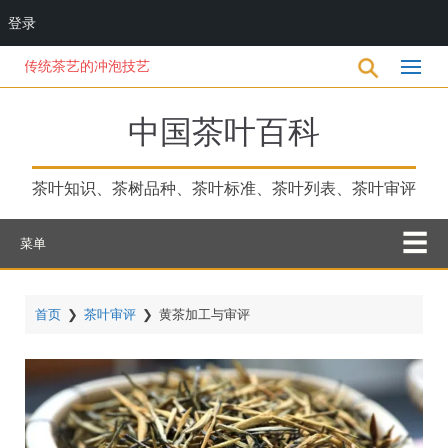
登录
跳
传统茶艺的冲泡技艺
转
到
主
中国茶叶百科
要
内
容
茶叶知识、茶树品种、茶叶标准、茶叶列表、茶叶审评
菜单
首页
❯
茶叶审评
❯
黄茶加工与审评