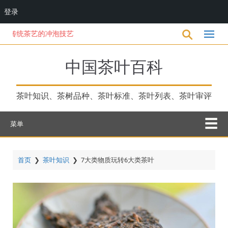
登录
跳
传统茶艺的冲泡技艺
转
到
主
中国茶叶百科
要
内
容
茶叶知识、茶树品种、茶叶标准、茶叶列表、茶叶审评
菜单
首页
❯
茶叶知识
❯
7大类物质玩转6大类茶叶