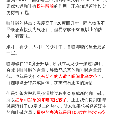
家都知道咖啡有
提神醒脑
的作用，现在知道茶叶其实
更厉害了吧。
咖啡碱的特点：温度高于120度而升华（固态物质不
经液态直接变为气态），但易溶解于80度以上的热
水，有苦味。
嫩叶、春茶、大叶种的茶叶中，含咖啡碱的量会更多
一些。
咖啡碱在120度会升华，所以在乌龙茶干燥过程时，
会减少咖啡碱的含量，导致乌龙茶的咖啡碱含量最
低。也就是为什么
有结石的人适合喝闽北乌龙茶
了。
（咖啡碱会结晶成固体，加重结石患者的病情）
但是红茶发酵和黑茶渥堆过程中会形成新的咖啡碱，
所以
红茶和黑茶的咖啡碱比较多
。上面我们提到咖啡
碱易溶解于80度以上的热水，所以如果想减轻茶汤中
的咖啡碱含量，
最好的办法就是用100度的热水洗茶