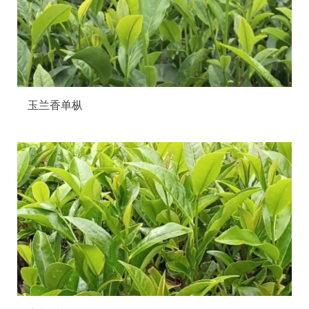
玉兰香单枞