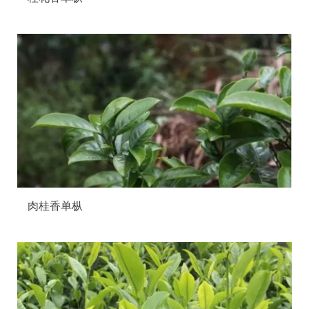
肉桂香单枞