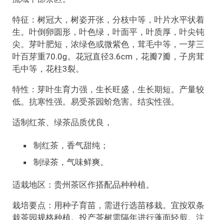
特征：树冠大，树姿开张，分枝中等，叶片水平状着
生。叶倒卵圆形，叶色绿，叶面平，叶质厚，叶尖钝
尖。芽叶肥短，浓绿色或微紫色，茸毛中等，一芽三
叶百芽重70.0g。花冠直径3.6cm，花瓣7瓣，子房茸
毛中等，花柱3裂。
特性：芽叶生育力强，生长旺盛，生长期短。产量较
低。抗寒性强。易受茶园蚧危害。结实性强。
适制红茶、绿茶品质优良，
制红茶，香气甜纯；
制绿茶，气味鲜爽。
适栽地区：贵州茶区作搭配品种种植。
栽培要点：用种子育苗，需进行选苗移栽。宜按双条
栽茶园规格种植。投产茶树需隔年进行蓬面轻剪。注