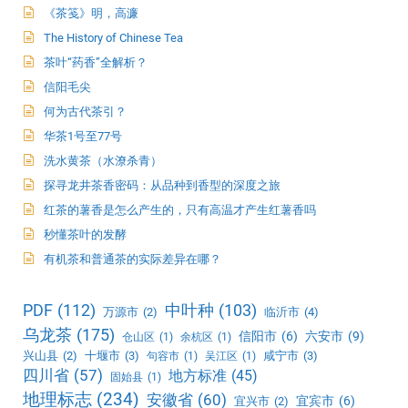
《茶笺》明，高濂
The History of Chinese Tea
茶叶“药香”全解析？
信阳毛尖
何为古代茶引？
华茶1号至77号
洗水黄茶（水潦杀青）
探寻龙井茶香密码：从品种到香型的深度之旅
红茶的薯香是怎么产生的，只有高温才产生红薯香吗
秒懂茶叶的发酵
有机茶和普通茶的实际差异在哪？
PDF
(112)
中叶种
(103)
万源市
(2)
临沂市
(4)
乌龙茶
(175)
信阳市
(6)
六安市
(9)
仓山区
(1)
余杭区
(1)
兴山县
(2)
十堰市
(3)
咸宁市
(3)
句容市
(1)
吴江区
(1)
四川省
(57)
地方标准
(45)
固始县
(1)
地理标志
(234)
安徽省
(60)
宜宾市
(6)
宜兴市
(2)