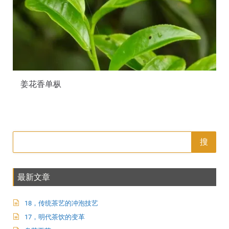
姜花香单枞
搜
最新文章
18，传统茶艺的冲泡技艺
17，明代茶饮的变革