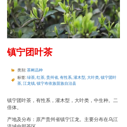
镇宁团叶茶
类别:
茶树品种
标签:
绿茶
,
红茶
,
贵州省
,
有性系
,
灌木型
,
大叶类
,
镇宁团叶
茶
,
江龙镇
,
镇宁布依族苗族自治县
镇宁团叶茶，有性系，灌木型，大叶类，中生种。二
倍体。
产地及分布：原产贵州省镇宁江龙。主要分布在乌江
流域中部茶区。