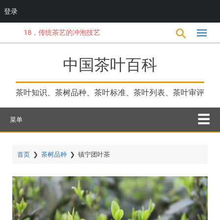
登录
跳
18，传统茶艺的冲泡技艺
转
到
主
中国茶叶百科
要
内
容
茶叶知识、茶树品种、茶叶标准、茶叶列表、茶叶审评
菜单
首页
❯
茶树品种
❯
镇宁团叶茶