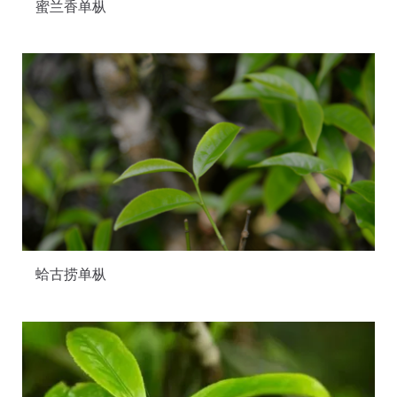
蜜兰香单枞
蛤古捞单枞