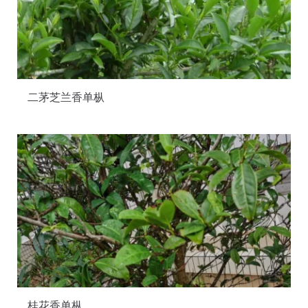
二茅芝兰香单枞
桂花香单枞