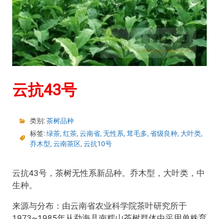
云抗43号
类别:
茶树品种
标签:
绿茶
,
红茶
,
云南省
,
无性系
,
茸毛多
,
省级良种
,
大叶类
,
乔木型
,
云南茶区
,
云抗10号
云抗43号，茶树无性系新品种。乔木型，大叶类，中
生种。
来源与分布：由云南省农业科学院茶叶研究所于
1973~1985年从勐海县南糯山茶树群体中采用单株育