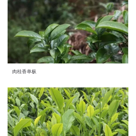
肉桂香单枞