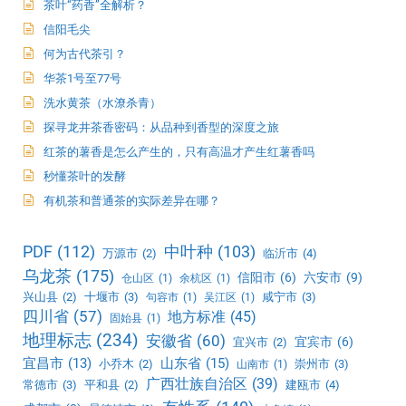
茶叶“药香”全解析？
信阳毛尖
何为古代茶引？
华茶1号至77号
洗水黄茶（水潦杀青）
探寻龙井茶香密码：从品种到香型的深度之旅
红茶的薯香是怎么产生的，只有高温才产生红薯香吗
秒懂茶叶的发酵
有机茶和普通茶的实际差异在哪？
PDF
(112)
中叶种
(103)
万源市
(2)
临沂市
(4)
乌龙茶
(175)
信阳市
(6)
六安市
(9)
仓山区
(1)
余杭区
(1)
兴山县
(2)
十堰市
(3)
咸宁市
(3)
句容市
(1)
吴江区
(1)
四川省
(57)
地方标准
(45)
固始县
(1)
地理标志
(234)
安徽省
(60)
宜宾市
(6)
宜兴市
(2)
宜昌市
(13)
山东省
(15)
小乔木
(2)
崇州市
(3)
山南市
(1)
广西壮族自治区
(39)
常德市
(3)
平和县
(2)
建瓯市
(4)