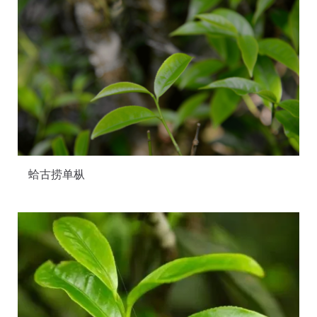
蛤古捞单枞