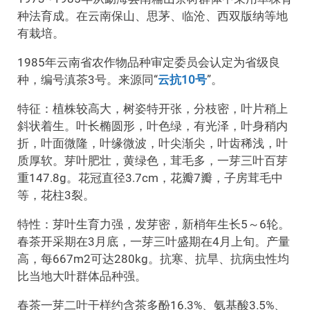
种法育成。在云南保山、思茅、临沧、西双版纳等地
有栽培。
1985年云南省农作物品种审定委员会认定为省级良
种，编号滇茶3号。来源同“
云抗10号
”。
特征：植株较高大，树姿特开张，分枝密，叶片稍上
斜状着生。叶长椭圆形，叶色绿，有光泽，叶身稍内
折，叶面微隆，叶缘微波，叶尖渐尖，叶齿稀浅，叶
质厚软。芽叶肥壮，黄绿色，茸毛多，一芽三叶百芽
重147.8g。花冠直径3.7cm，花瓣7瓣，子房茸毛中
等，花柱3裂。
特性：芽叶生育力强，发芽密，新梢年生长5～6轮。
春茶开采期在3月底，一芽三叶盛期在4月上旬。产量
高，每667m2可达280kg。抗寒、抗旱、抗病虫性均
比当地大叶群体品种强。
春茶一芽二叶干样约含茶多酚16.3%、氨基酸3.5%、