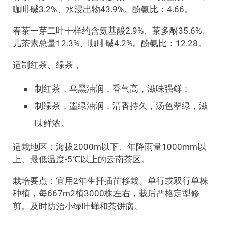
咖啡碱3.2%、水浸出物43.9%。酚氨比：4.66。
春茶一芽二叶干样约含氨基酸2.9%、茶多酚35.6%、
儿茶素总量12.3%、咖啡碱4.2%。酚氨比：12.28。
适制红茶、绿茶，
制红茶，乌黑油润，香气高，滋味强鲜；
制绿茶，墨绿油润，清香持久，汤色翠绿，滋
味鲜浓。
适栽地区：海拔2000m以下、年降雨量1000mm以
上、最低温度-5℃以上的云南茶区。
栽培要点：宜用2年生扦插苗移栽。单行或双行单株
种植，每667m2植3000株左右，栽后严格定型修
剪。及时防治小绿叶蝉和茶饼病。