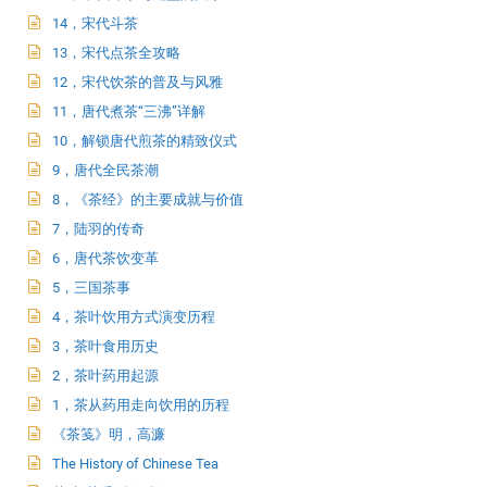
14，宋代斗茶
13，宋代点茶全攻略
12，宋代饮茶的普及与风雅
11，唐代煮茶“三沸”详解
10，解锁唐代煎茶的精致仪式
9，唐代全民茶潮
8，《茶经》的主要成就与价值
7，陆羽的传奇
6，唐代茶饮变革
5，三国茶事
4，茶叶饮用方式演变历程
3，茶叶食用历史
2，茶叶药用起源
1，茶从药用走向饮用的历程
《茶笺》明，高濂
The History of Chinese Tea