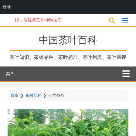
登录
跳
18，传统茶艺的冲泡技艺
转
到
主
中国茶叶百科
要
内
容
茶叶知识、茶树品种、茶叶标准、茶叶列表、茶叶审评
菜单
首页
❯
茶树品种
❯
云抗43号