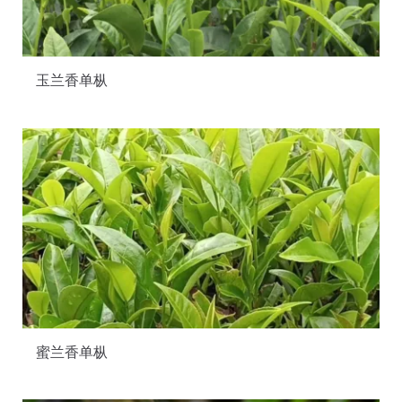
玉兰香单枞
蜜兰香单枞