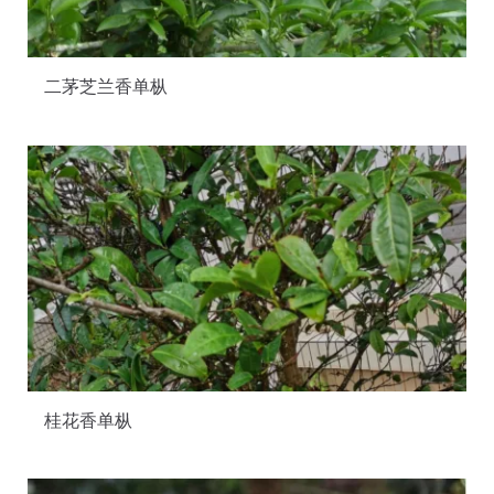
二茅芝兰香单枞
桂花香单枞