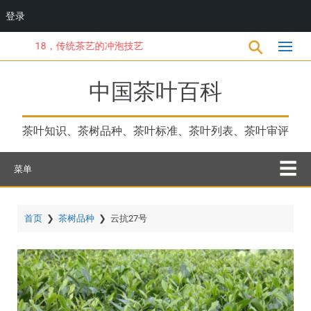
登录
跳
18，传统茶艺的冲泡技艺
转
到
主
中国茶叶百科
要
内
容
茶叶知识、茶树品种、茶叶标准、茶叶列表、茶叶审评
菜单
首页
❯
茶树品种
❯
云抗27号