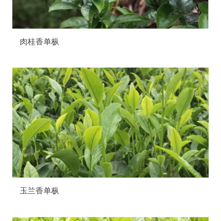
肉桂香单枞
玉兰香单枞