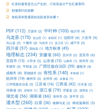
红茶的薯香是怎么产生的，只有高温才产生红薯香吗
秒懂茶叶的发酵
有机茶和普通茶的实际差异在哪？
PDF
(112)
中叶种
(103)
万源市
(2)
临沂市
(4)
乌龙茶
(175)
信阳市
(6)
六安市
(9)
仓山区
(1)
余杭区
(1)
兴山县
(2)
十堰市
(3)
咸宁市
(3)
句容市
(1)
吴江区
(1)
四川省
(57)
地方标准
(45)
固始县
(1)
地理标志
(234)
安徽省
(60)
宜宾市
(6)
宜兴市
(2)
宜昌市
(13)
山东省
(15)
小乔木
(2)
崇州市
(3)
山南市
(1)
广西壮族自治区
(39)
常德市
(3)
平和县
(2)
建瓯市
(4)
有性系
(140)
成都市
(8)
景德镇市
(3)
木鱼镇
(1)
杭州市
(19)
柳州市
(2)
永州市
(4)
永泰县
(1)
江西省
(42)
江苏省
(16)
江华瑶族自治县
(3)
沂水县
(2)
浙江省
(79)
河南省
(6)
浮梁县
(2)
济南市
(1)
湄潭县
(1)
湖北省
(56)
湖南省
(66)
漳州市
(3)
漳平市
(2)
灌木型
(260)
白茶
(36)
神农架林区
(5)
矮脚乌龙
(2)