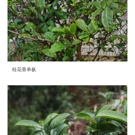
桂花香单枞