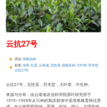
云抗27号
类别:
茶树品种
标签:
绿茶
,
红茶
,
云南省
,
无性系
,
省级良种
,
大叶类
,
乔木型
,
云抗27号
云抗27号，无性系，乔木型，大叶类，中生种。
来源与分布：由云南省农业科学院茶叶研究所于
1975~1995年从引种的凤庆群体中采用单株育种法育
成。在云南西双版纳、思茅、临沧、保山、大理等地