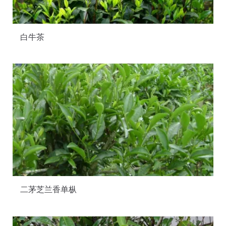
白牛茶
二茅芝兰香单枞