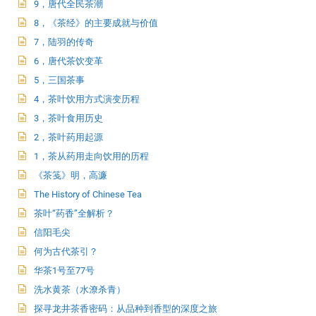
9，唐代全民茶潮
8，《茶经》的主要成就与价值
7，陆羽的传奇
6，唐代茶饮变革
5，三国茶事
4，茶叶饮用方式演变历程
3，茶叶食用历史
2，茶叶药用起源
1，茶从药用走向饮用的历程
《茶笺》明，高濂
The History of Chinese Tea
茶叶“药香”全解析？
信阳毛尖
何为古代茶引？
华茶1号至77号
洗水黄茶（水潦杀青）
探寻龙井茶香密码：从品种到香型的深度之旅