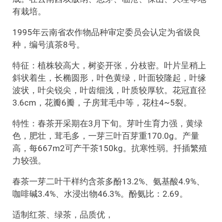
有栽培。
1995年云南省农作物品种审定委员会认定为省级良
种，编号滇茶8号。
特征：植株较高大，树姿开张，分枝密。叶片呈稍上
斜状着生，长椭圆形，叶色黄绿，叶面较隆起，叶缘
波状，叶尖锐尖，叶齿细浅，叶质较厚软。花冠直径
3.6cm，花瓣6瓣，子房茸毛中等，花柱4~5裂。
特性：春茶开采期在3月下旬。芽叶生育力强，黄绿
色，肥壮，茸毛多，一芽三叶百芽重170.0g。产量
高，每667m2可产干茶150kg。抗寒性弱。扦插繁殖
力较强。
春茶一芽二叶干样约含茶多酚13.2%、氨基酸4.9%、
咖啡碱3.4%、水浸出物46.3%。酚氨比：2.69。
适制红茶、绿茶，品质优，