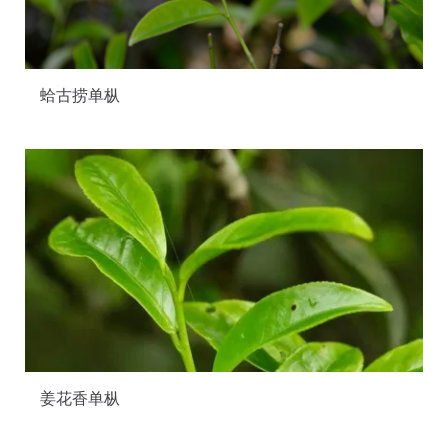
蛤古捞单枞
姜花香单枞