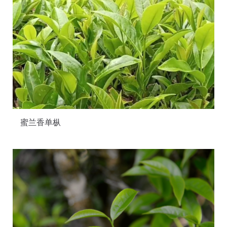
蜜兰香单枞