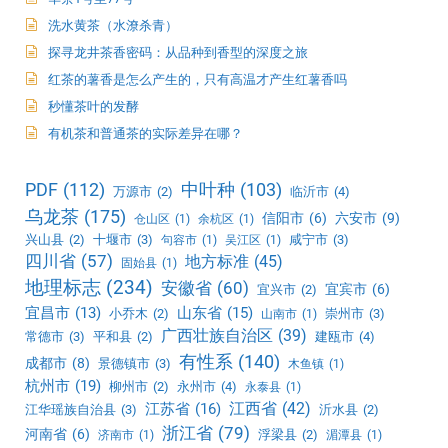
洗水黄茶（水潦杀青）
探寻龙井茶香密码：从品种到香型的深度之旅
红茶的薯香是怎么产生的，只有高温才产生红薯香吗
秒懂茶叶的发酵
有机茶和普通茶的实际差异在哪？
PDF
(112)
中叶种
(103)
万源市
(2)
临沂市
(4)
乌龙茶
(175)
信阳市
(6)
六安市
(9)
仓山区
(1)
余杭区
(1)
兴山县
(2)
十堰市
(3)
咸宁市
(3)
句容市
(1)
吴江区
(1)
四川省
(57)
地方标准
(45)
固始县
(1)
地理标志
(234)
安徽省
(60)
宜宾市
(6)
宜兴市
(2)
宜昌市
(13)
山东省
(15)
小乔木
(2)
崇州市
(3)
山南市
(1)
广西壮族自治区
(39)
常德市
(3)
平和县
(2)
建瓯市
(4)
有性系
(140)
成都市
(8)
景德镇市
(3)
木鱼镇
(1)
杭州市
(19)
柳州市
(2)
永州市
(4)
永泰县
(1)
江西省
(42)
江苏省
(16)
江华瑶族自治县
(3)
沂水县
(2)
浙江省
(79)
河南省
(6)
浮梁县
(2)
济南市
(1)
湄潭县
(1)