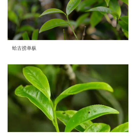
蛤古捞单枞