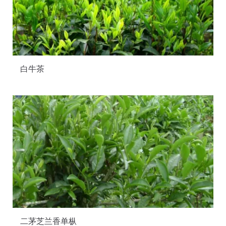
白牛茶
二茅芝兰香单枞