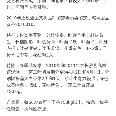
交育种法育成。湖南、湖北茶区有较大面积栽培，四
川、河南等省有引种。
2010年通过全国茶树品种鉴定委员会鉴定，编号国品
鉴茶2010010。
特征：树姿半开张，分枝较密。叶片呈半上斜状着
生，长椭圆形，叶色黄绿，叶面平展，叶面平，叶身
内折，叶尖渐尖，叶质柔软。花瓣白色、4~6瓣，子
房茸毛中等，花柱3柱头。
特性：春季萌发早，2010年和2011年在长沙县高桥
镇观测，一芽二叶初展期分别为4月2日和4月1日，分
别比福鼎大白茶早2天和1天。芽叶生育力较强，绿色
或黄绿色，肥壮，茸毛特多，一芽三叶百芽重
130.0g。
产量高，每667m2可产干茶150kg以上。抗寒、抗旱
性较强，抗病性亦强。