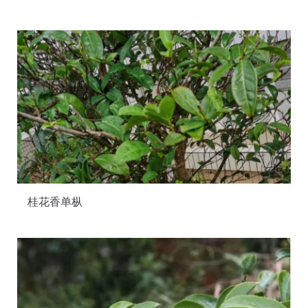
桂花香单枞