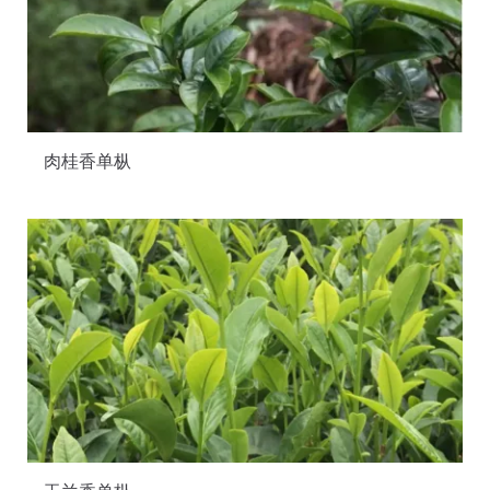
肉桂香单枞