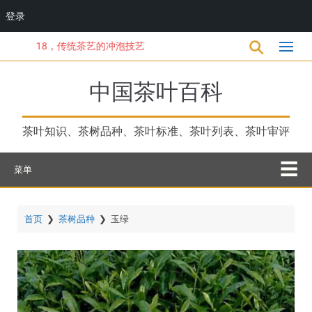
登录
跳
18，传统茶艺的冲泡技艺
转
到
主
中国茶叶百科
要
内
容
茶叶知识、茶树品种、茶叶标准、茶叶列表、茶叶审评
菜单
首页
❯
茶树品种
❯
玉绿