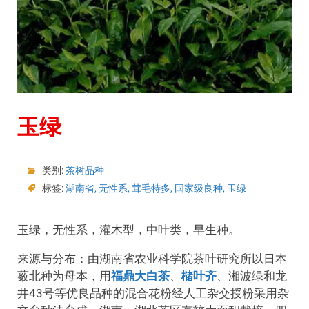
玉绿
类别:
茶树品种
标签:
湖南省
,
无性系
,
茸毛特多
,
国家级良种
,
玉绿
玉绿，无性系，灌木型，中叶类，早生种。
来源与分布：由湖南省农业科学院茶叶研究所以日本
薮北种为母本，用
福鼎大白茶
、
槠叶齐
、湘波绿和龙
井43号等优良品种的混合花粉经人工杂交授粉采用杂