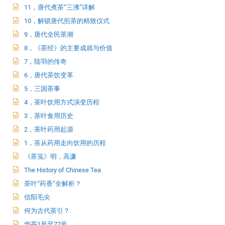
11，唐代煮茶“三沸”详解
10，解锁唐代煎茶的精致仪式
9，唐代全民茶潮
8，《茶经》的主要成就与价值
7，陆羽的传奇
6，唐代茶饮变革
5，三国茶事
4，茶叶饮用方式演变历程
3，茶叶食用历史
2，茶叶药用起源
1，茶从药用走向饮用的历程
《茶笺》明，高濂
The History of Chinese Tea
茶叶“药香”全解析？
信阳毛尖
何为古代茶引？
华茶1号至77号