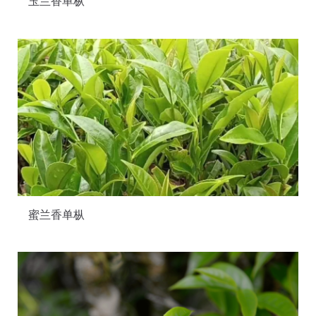
玉兰香单枞
蜜兰香单枞