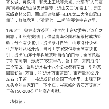
齐长城、灵泉祠、和天上王城等景点。北部有“人间蓬
莱”美称的沂山做天然屏障，沂山又曰“东泰山”，是国
家级森林公园。西山区诸峰部与山东第二大名山蒙山
相连，群峰竞秀，“沂蒙七十二崮”主要集中在这里。
1965年，曾在南方茶区工作过的山东省委书记谭启龙
同志，组织有关部门，借鉴青岛公园种植茶树成功经
验，号召南茶北引，提出茶叶自给。山东引种茶树、
生产茶叶从此开始。当时山东省委倡导全省南茶北
引，提出“山东十年保证茶叶自给”的口号，全省掀起
了种茶高潮，形成了“胶东半岛、鲁中南、东南沿海”
三个茶区。当时沂水县十八个公社都有茶园，引种茶
园面积达1万亩，即“沂水万亩茶园”。亩产量30公斤
左右（干茶），接近或超过全国平均水平。出现了院
东头乡的曲家洞子、下小庄，崔家峪的青石万等亩产
干茶150-200公斤的高产典型。
土壤特征：