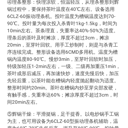
④理条整形：快理凉软，恒温轻压，从理杀整形到辉
锅过程中，要保持茶叶温度在40℃左右。设备选用
6CLZ-60振动理条机。投叶温度为槽锅温度达到70-
90℃。投叶量为每次投入杀青叶1kg-1.5kg，时间为
10min左右。茶条理直，失重率达40%-50%为适度。
理条后的茶叶及时摊凉，厚度不超过3cm，摊凉
20min，至芽叶回软。用手工炒制时，则是与杀青工
序连续完成。整形设备选用6CMD多用机。温度为槽
锅内温度80-90℃。慢炒3min，至芽叶回软时加压，
特级加轻压1-2min左右，一级、二级再加重压1min，
茶叶成形后减压，再加速快炒，速度先慢后快，加压
先轻后重，以茶叶能在槽锅内轻度抛起翻动为适度。
整形时间约20min。茶叶在槽锅内炒至芽尖部发硬，
有触手感，失重率达60%；摊凉厚度不超过3cm，时
间20min左右。
⑤辉锅干燥：平滑挺锅，足干提香。以电炒锅手工锅
为主，也可用设备为6CLZ-60型振动理条机辅助，温