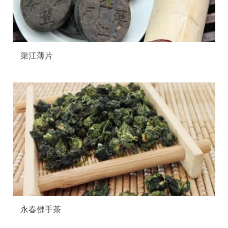
渠江薄片
永春佛手茶