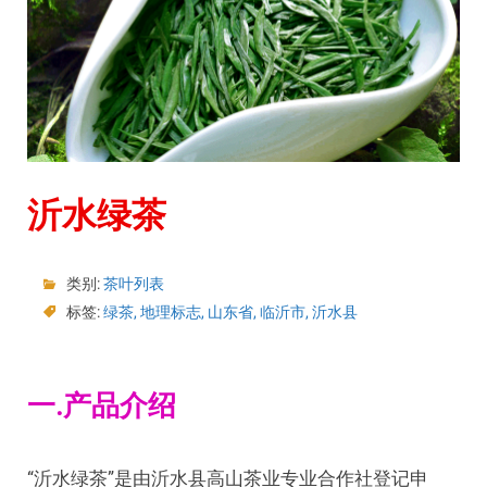
沂水绿茶
类别:
茶叶列表
标签:
绿茶
,
地理标志
,
山东省
,
临沂市
,
沂水县
一.产品介绍
“沂水绿茶”是由沂水县高山茶业专业合作社登记申