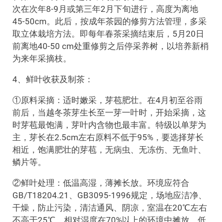
次在次年8-9月或第三年2月下旬进行，高度为离地
45-50cm。此后，按成年茶园的修剪方法管理，多采
取立体栽培方法。即每年春茶采摘结束后，5月20日
前离地40-50 cm处重修剪之后停采养树，以培养新梢
为来年采摘枝。
4、鲜叶收获及制茶：
①原料采摘：适时嫩采，芽苞肥壮。在4月初至谷雨
前后，当越冬茶芽生长至一芽一叶时，开始采摘，这
时芽苞最饱满，芽叶内含物也最丰富。特级以单芽为
主，芽长在2.5cm左右原料不低于95%，要选择芽长
相近，饱满肥壮的芽苞，无病虫、无冻伤、无鱼叶、
鳞片等。
②鲜叶处理：低温高湿，薄摊长放。环境应符合
GB/T18204.21、GB3095-1996规定，场地应洁净、
干燥，防止污染，清洁通风、阴凉，室温在20℃左右
不高于25℃、相对湿度在70%以上的环境中摊放，低