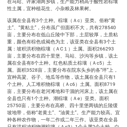
在马站、许家湖两乡镇，生产能力稍高于酸性岩棕壤
性土属，宜种植花生、小杂粮及林果树。
该属在全县有3个土种。棕壤（Ａc）亚类。俗称“黄
土”、“黄粘土”，分布虽广但面积不大，共有278540
亩，主要分布在低山丘陵中下部，土层较厚，土质粘
重，颜色有棕色或褐色为主，该亚类在全县有3个土
属：坡积洪积物棕壤（ＡC１）土属。面积266293
亩，主要分布在四十里堡、马站、沙沟等乡镇，该土
属在全县有8个土种。红色粘质土棕壤（Ａc5）土
属。面积3528亩，主要分布在院东头乡的各“坪”上，
宜种高粱、谷子、地瓜等作物，该土属在全县只有1
个土种。人工堆积物棕壤（Ａc6）土属。面积8719
亩，主要分布在老河滩地和干涸的河床上，该土属在
全县也只有1个土种。潮棕壤（Ａe）亚类。面积
25750亩，主要分布在高桥、四十里堡两镇的丘陵缓
坡地带，俗称“老黄土”、“油黄土”。生产能力较高。宜
种各种农作物，一年二作或二年三作。该亚类在全县
只有洪积冲积物潮棕壤（Ａe3）1个土属2个土种。白