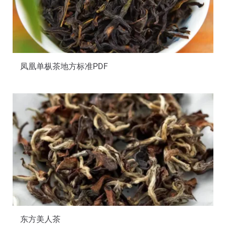
凤凰单枞茶地方标准PDF
东方美人茶