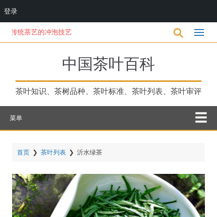
登录
跳
统茶艺的冲泡技艺
转
到
主
中国茶叶百科
要
内
容
茶叶知识、茶树品种、茶叶标准、茶叶列表、茶叶审评
菜单
首页
❯
茶叶列表
❯
沂水绿茶