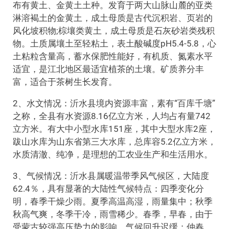
布有黄土、金黄土土种。发育于两大山脉山麓的亚类
淋溶褐土的金黄土，成土母质是古代沉积岩、页岩的
风化坡积物;棕壤类黄土，成土母质是石灰砂岩类残积
物。土质属壤土至轻粘土，表土酸碱度pH5.4-5.8，心
土粘粒含量高，蓄水保肥性能好，有机质、氮素水平
适宜，是江北地区最适宜植茶的土壤。矿质养分丰
富，适合于茶树生长发育。
2、水文情况：沂水县境内资源丰富，素有“百库千塘”
之称，全县有水资源8.16亿立方米，人均占有量742
立方米。有大中小型水库151座，其中大型水库2座，
跋山水库为山东省第三大水库，总库容5.2亿立方米，
水质清澈、纯净，是理想的工农业生产和生活用水。
3、气候情况：沂水县属暖温带季风气候区，大陆度
62.4％，具有显著的大陆性气候特点：四季变化分
明，春季干燥少雨。夏季高温高湿，雨量集中；秋季
秋高气爽，冬季干冷，雨雪稀少。春季，早春，由于
受蒙古较强高压势力的影响，气候回升迟缓；仲春，