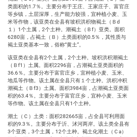
类面积的1.7％。主要分布于王庄、王家庄子、富官庄
等乡镇，土层深厚，生产能力较强，宜种植小麦、玉
米等作物，该亚类在全县有坡积洪积物褐土（Ｂd
１）1个土属，2个土种。潮褐土（Ｂf）亚类。面积
6280亩，占褐土（Ｂ）土类面积的0.5％，其性质与
褐土亚类基本一致，俗称“黄土”。
该亚类在全县有2个土属，2个土种。坡积洪积潮褐土
（Ｂf1）土属。面积2296亩，占潮褐土亚类面积的
36.6％。主要分布于富官庄乡，宜种植小麦、玉米、
地瓜等作物。该土属在全县只有１个土种。洪积冲积
潮褐土（Ｂf3）土属。面积3984亩，占潮褐土亚类面
积的63.4％。主要分布于富官庄乡，宜种小麦、玉米
等作物。该土属在全县只有1个土种。
潮土（Ｃ）土类：面积282665亩，占全县可利用面
积的9.3％。主要分布于沂、沭河两岸。该土类全县有
3个亚类，3个土属，12个土种。褐土化潮土（Ｃa）