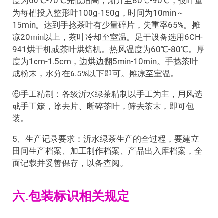
度为60℃-70℃先低后高，渐升至80℃-90℃，投叶量
为每槽投入整形叶100g-150g，时间为10min～
15min。达到手捻茶叶有少量碎片，失重率65%。摊
凉20min以上，茶叶冷却至室温。足干设备选用6CH-
941烘干机或茶叶烘焙机。热风温度为60℃-80℃。厚
度为1cm-1.5cm，边烘边翻5min-10min。手捻茶叶
成粉末，水分在6.5%以下即可。摊凉至室温。
⑥手工精制：各级沂水绿茶精制以手工为主，用风选
或手工簸，除去片、断碎茶叶，筛去茶末，即可包
装。
5、生产记录要求：沂水绿茶生产的全过程，要建立
田间生产档案、加工制作档案、产品出入库档案，全
面记载并妥善保存，以备查阅。
六.包装标识相关规定