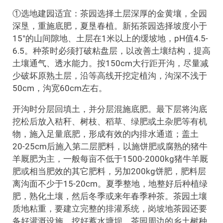
①选地建园适宜：茶园选择土层深厚的金黄壤，全园
深垦，重施底肥，夏垦春植。新拓茶园选择坡度小于
15°的山间隙地、土层在1米以上的缓坡地，pH值4.5-
6.5。种茶时必须打破粘盘层，以改善土壤结构，提高
土壤通气、透水能力。按150cm大行距开沟，尽量减
少破坏原熟土层，沿等高线开挖定植沟，沟深不浅于
50cm，沟宽60cm左右。
开沟时分层回填土，并分层混施底肥。最下层将沟底
挖松后放入秸秆、树枝、稻草、绿肥或土杂肥等有机
物，施入足量底肥，形成有效的内排水通道；盖土
20-25cm后施入第二层肥料，以施饼肥或腐熟的猪牛
羊厩肥为主，一般每亩不低于1500-2000kg猪牛羊厩
肥或相当肥效的其它肥料，另加200kg饼肥，肥料层
离沟面不少于15-20cm。夏季整地，地整好后种植绿
肥，熟化土壤，然后冬季或来年春季种茶。茶园土壤
质地粘重，要建立完整的排灌系统，岗坡地茶园还要
备好灌溉设施，挖好蓄水塘坝。茶园周边的乡土树种