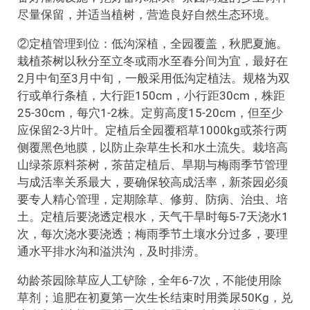
尽量保留，并适当植树，营造良好自然生态环境。
②定植管理到位：低沟深植，全园覆盖，秋肥夏施。
栽植茶树以秋分至立冬或雨水至春分间为宜，最好在
2月中旬至3月中旬，一般采用低沟定植法。规格为双
行或单行条植，大行距150cm，小行距30cm，株距
25-30cm，每穴1-2株。定剪高度15-20cm，但至少
应保留2-3片叶。定植后全园覆稻草1000kg或茶行两
侧覆黑色地膜，以防止杂草生长和水土流失。栽培高
山绿茶原料茶树，茶苗定植后、旱期与梅雨季节管理
与成活率关系最大，要确保较高成活率，新茶园必须
要专人精心管理，定期除草、修剪、防病、治虫、培
土。定植后要浇透定根水，天气干旱时每5-7天浇水1
次，每次浇水要浇透；梅雨季节土壤水分过多，要理
通水平排水沟和溢洪沟，及时排涝。
幼龄茶园除草应人工铲除，全年6-7次，不能使用除
草剂；追肥在初夏第一次生长结束时用粪尿50Kg，兑