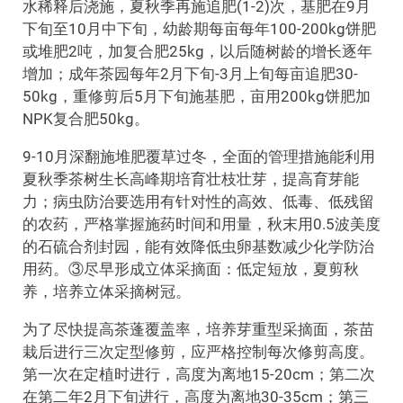
水稀释后浇施，夏秋季再施追肥(1-2)次，基肥在9月
下旬至10月中下旬，幼龄期每亩每年100-200kg饼肥
或堆肥2吨，加复合肥25kg，以后随树龄的增长逐年
增加；成年茶园每年2月下旬-3月上旬每亩追肥30-
50kg，重修剪后5月下旬施基肥，亩用200kg饼肥加
NPK复合肥50kg。
9-10月深翻施堆肥覆草过冬，全面的管理措施能利用
夏秋季茶树生长高峰期培育壮枝壮芽，提高育芽能
力；病虫防治要选用有针对性的高效、低毒、低残留
的农药，严格掌握施药时间和用量，秋末用0.5波美度
的石硫合剂封园，能有效降低虫卵基数减少化学防治
用药。③尽早形成立体采摘面：低定短放，夏剪秋
养，培养立体采摘树冠。
为了尽快提高茶蓬覆盖率，培养芽重型采摘面，茶苗
栽后进行三次定型修剪，应严格控制每次修剪高度。
第一次在定植时进行，高度为离地15-20cm；第二次
在第二年2月下旬进行，高度为离地30-35cm；第三