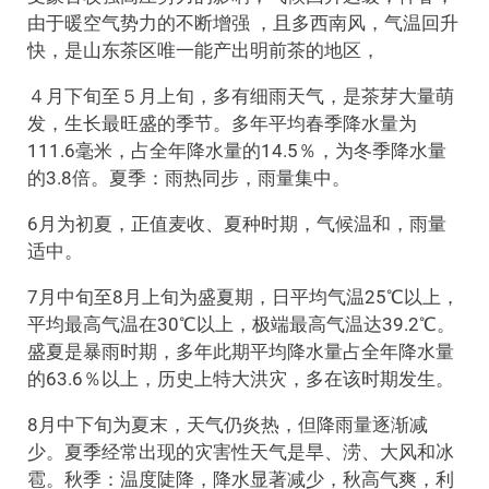
由于暖空气势力的不断增强 ，且多西南风，气温回升
快，是山东茶区唯一能产出明前茶的地区，
４月下旬至５月上旬，多有细雨天气，是茶芽大量萌
发，生长最旺盛的季节。多年平均春季降水量为
111.6毫米，占全年降水量的14.5％，为冬季降水量
的3.8倍。夏季：雨热同步，雨量集中。
6月为初夏，正值麦收、夏种时期，气候温和，雨量
适中。
7月中旬至8月上旬为盛夏期，日平均气温25℃以上，
平均最高气温在30℃以上，极端最高气温达39.2℃。
盛夏是暴雨时期，多年此期平均降水量占全年降水量
的63.6％以上，历史上特大洪灾，多在该时期发生。
8月中下旬为夏末，天气仍炎热，但降雨量逐渐减
少。夏季经常出现的灾害性天气是旱、涝、大风和冰
雹。秋季：温度陡降，降水显著减少，秋高气爽，利