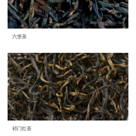
六堡茶
祁门红茶