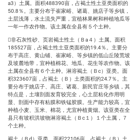
a3）土属。面积488390亩，占褐土性土亚类面积的
50.8％。主要分布于崔家峪、诸葛、姚店子等乡镇，
土层浅薄，水土流失严重，宜植林果树和种植地瓜等
一年一作农作物。该土属在全县有５个土种。
非石灰性砂、页岩褐土性土（Ｂa４）土属。面积
185527亩，占褐土性土亚类面积的19.4％。主要分
布于高庄、黄山铺、崔家峪、等乡镇的低山丘陵荒坡
及坡麓地带，宜种植棉花、地瓜、花生等农作物。该
土属在全县有６个土种。淋溶褐土（Ｂc）亚类。面
积323607亩，占褐土（Ｂ）土类面积的24.7％。主
要分布于姚店子、高庄、诸葛、新民官庄等乡镇，其
特点是，土壤剖面发育较完全，心土层粘化作用明
显、剖面中存有粘膜和铁锰胶膜。生产能力较高，宜
种植小麦、玉米、棉花，尤宜种植黄烟。该亚类在全
县只有坡积洪坡物淋溶褐土（Ｂc１）１个土属，７
个土种。
褐土（Ｂd）亚类。面积22106亩，占褐土（Ｂ）土