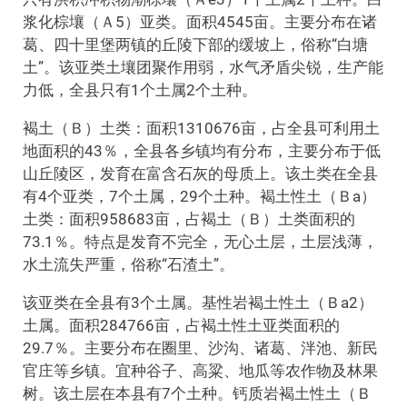
浆化棕壤（Ａ5）亚类。面积4545亩。主要分布在诸
葛、四十里堡两镇的丘陵下部的缓坡上，俗称“白塘
土”。该亚类土壤团聚作用弱，水气矛盾尖锐，生产能
力低，全县只有1个土属2个土种。
褐土（Ｂ）土类：面积1310676亩，占全县可利用土
地面积的43％，全县各乡镇均有分布，主要分布于低
山丘陵区，发育在富含石灰的母质上。该土类在全县
有4个亚类，7个土属，29个土种。褐土性土（Ｂa）
土类：面积958683亩，占褐土（Ｂ）土类面积的
73.1％。特点是发育不完全，无心土层，土层浅薄，
水土流失严重，俗称“石渣土”。
该亚类在全县有3个土属。基性岩褐土性土（Ｂa2）
土属。面积284766亩，占褐土性土亚类面积的
29.7％。主要分布在圈里、沙沟、诸葛、泮池、新民
官庄等乡镇。宜种谷子、高粱、地瓜等农作物及林果
树。该土层在本县有7个土种。钙质岩褐土性土（Ｂ