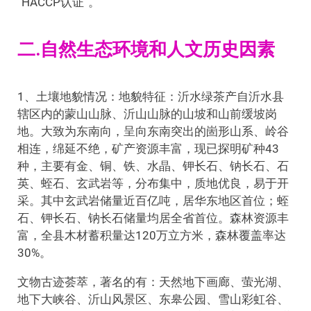
“HACCP认证”。
二.自然生态环境和人文历史因素
1、土壤地貌情况：地貌特征：沂水绿茶产自沂水县
辖区内的蒙山山脉、沂山山脉的山坡和山前缓坡岗
地。大致为东南向，呈向东南突出的崮形山系、岭谷
相连，绵延不绝，矿产资源丰富，现已探明矿种43
种，主要有金、铜、铁、水晶、钾长石、钠长石、石
英、蛭石、玄武岩等，分布集中，质地优良，易于开
采。其中玄武岩储量近百亿吨，居华东地区首位；蛭
石、钾长石、钠长石储量均居全省首位。森林资源丰
富，全县木材蓄积量达120万立方米，森林覆盖率达
30%。
文物古迹荟萃，著名的有：天然地下画廊、萤光湖、
地下大峡谷、沂山风景区、东皋公园、雪山彩虹谷、