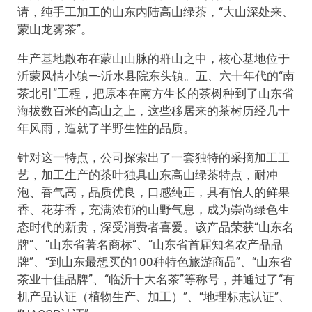
请，纯手工加工的山东内陆高山绿茶，“大山深处来、
蒙山龙雾茶”。
生产基地散布在蒙山山脉的群山之中，核心基地位于
沂蒙风情小镇—-沂水县院东头镇。五、六十年代的“南
茶北引”工程，把原本在南方生长的茶树种到了山东省
海拔数百米的高山之上，这些移居来的茶树历经几十
年风雨，造就了半野生性的品质。
针对这一特点，公司探索出了一套独特的采摘加工工
艺，加工生产的茶叶独具山东高山绿茶特点，耐冲
泡、香气高，品质优良，口感纯正，具有怡人的鲜果
香、花芽香，充满浓郁的山野气息，成为崇尚绿色生
态时代的新贵，深受消费者喜爱。该产品荣获“山东名
牌”、“山东省著名商标”、“山东省首届知名农产品品
牌”、“到山东最想买的100种特色旅游商品”、“山东省
茶业十佳品牌”、“临沂十大名茶”等称号，并通过了“有
机产品认证（植物生产、加工）”、“地理标志认证”、