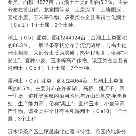
亚类。面积14577亩，占潮土土类面积的5.2％。主要
分布在黄山铺、龙家圈等乡。土层深厚，土壤肥沃，
宜植小麦、玉米等作物。该亚类在全县有褐土化潮土
（Ｃa１）1个土属，2个土种。
潮土（Ｃb）亚类。面积244024亩，占潮土土类面积
的86.3％。一般呈条带状分布于河流两岸，与褐土化
潮土相接，大部分土质为壤质，熟化程度高，俗称“河
淤土”。宜种小麦、玉米等高产作物。该亚类在全县有
河潮土（Ｃb４）1个土属，7个土种。
湿潮土（Ｃe）亚类。面积24064亩，占潮土土类面
积的8.5％。主要分布在许家湖 、高桥、姚店子、四
十里堡、道托等乡镇的沿河阶地与近山阶地交接洼地
处，生产能力高，俗称“黑土”。宜种玉米、小麦等高
产作物。该亚类在全县有冲积湿潮土（Ｃe10）1个土
属，3个土种。
沂水绿茶产区土壤呈南北过渡带特性。茶园依地势分