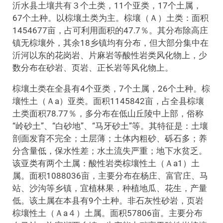
沂水县土壤共有３个土类，11个亚类，17个土属，
67个土种。以棕壤土类为主。棕壤（Ａ）土类：面积
1454677亩，占可利用面积的47.7％。其分布除高庄
镇无棕壤外，其余18乡镇均有分布，但大部分集中在
沂河以东的花岗岩、片麻岩等酸性岩类风化物上，少
数分布在砂岩、页岩、正长岩等风化物上。
棕壤土类在全县有4个亚类，7个土属，26个土种。棕
壤性土（Ａa）亚类。面积1145842亩，占全县棕壤
土类面积78.77％，多分布在低山丘陵中上部，俗称
“岭砂土”、“白砂地”、“马牙砂土”等。其特征是：土壤
剖面发育不完全；土层薄；土体内粗砂、砾石多；养
分含量低，保水性差；水土流失严重；地下水贫乏。
该亚类有两个土属：酸性岩类棕壤性土（Ａa1）土
属。面积1088036亩，主要分布在杨庄、富官庄、马
站、沙沟等乡镇，宜植林果，种植地瓜、花生，产量
低。该土属在本县有9个土种。非石灰性砂岩，页岩
棕壤性土（Ａa４）土属。面积57806亩。主要分布