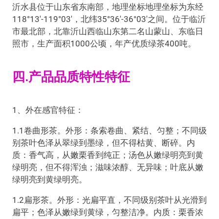
沂水县位于山东省东南部，地理坐标地理坐标为东经
118°13′-119°03′，北纬35°36′-36°03′之间。位于临沂
市最北部，北靠沂山西临山东第二名山蒙山、东临日
照市，生产面积1000公顷，年产优质绿茶400吨。
四.产品品质特性特征
1、外在感官特征：
1.1卷曲形茶。外形：条索卷曲、紧结、匀整；不同级
别茶叶色泽从翠绿到墨绿，但不得枯黄、断碎。内
质：香气高，从嫩栗香到纯正；汤色从嫩绿明亮到黄
绿明亮，但不得浑浊；滋味浓醇、无异味；叶底从嫩
绿明亮到黄绿明亮。
1.2扁形茶。外形：光扁平直，不同级别茶叶从光滑到
扁平；色泽从嫩绿到黄绿，匀整洁净。内质：栗香浓