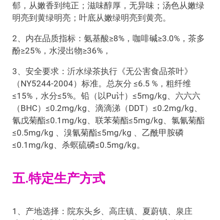
郁，从嫩香到纯正；滋味醇厚，无异味；汤色从嫩绿
明亮到黄绿明亮；叶底从嫩绿明亮到黄亮。
2、内在品质指标：氨基酸≥8%，咖啡碱≥3.0%，茶多
酚≥25%，水浸出物≥36%，
3、安全要求：沂水绿茶执行《无公害食品茶叶》
（NY5244-2004）标准。总灰分 ≤6.5 %，粗纤维
≤15%，水分≤5%。铅（以Pu计）≤5mg/kg、六六六
（BHC）≤0.2mg/kg、滴滴涕（DDT）≤0.2mg/kg、
氰戊菊酯≤0.1mg/kg、联苯菊酯≤5mg/kg、氯氰菊酯
≤0.5mg/kg 、溴氰菊酯≤5mg/kg 、乙酰甲胺磷
≤0.1mg/kg、杀螟硫磷≤0.5mg/kg。
五.特定生产方式
1、产地选择：院东头乡、高庄镇、夏蔚镇、泉庄