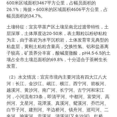
600米区域面积3467平方公里，占幅员面积的
26.1%；海拔＞600米的区域面积4606平方公里，占
幅员面积的34.7%。
土壤特征：宜宾早茶产区土壤呈南北过渡带特性，土
层深厚，土体厚度达20-50米，表土颗粒以粉砂粘粒
为主，由于基岩为水平沉积岩，土体发育常见典型的
粘盘层，黄刚土粘粒含量高，交换性氢、铝和盐基离
子较高，矿质养分丰富，酸碱度微酸，pH4.5-6.5的土
壤占全市土壤总面积的69.8%，十分适合于茶树生长
发育。
（2）水文情况：宜宾市境内主要河流有四大江八大
河：长江、金沙江、岷江、横江、西宁河、箭板河、
越溪河、黄沙河、南广河、长宁河、古宁河和宋江
河，小河流有23条，即清平河、中都河、富荣河、高
州河、文星河、花潭溪、真溪河、鸳溪河、乔巴河、
白节子河、建刑河、半边桥河、镇舟河、巡司河、二
夹河、喻家河、贡溪河、清溪河(又名沙河)、红桥