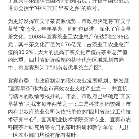
了宜宾早茶品牌在国内外的知名度，并被中国茶业流
通协会授予“中国宜宾·早茶之乡”的称号。
为更好发挥宜宾早茶资源优势，市政府决定将“宜宾早
茶节”常态化，年年举办。同时也促进、深化了宜宾早
茶文化。2008年宜宾茶业工农业总产值达到22.36亿
元，其中茶文化产值为6.76亿元，占茶业工农业总产
值的30.2%，大大的提高了茶文化产值占茶业总产值
的比重。四川省新近编制的茶叶优势区域规划布局
中，将宜宾列为了“川南名优早茶主产区”。
宜宾市委、市政府制定的现代农业发展规划，把发展
“宜宾早茶”作为全市高效农业支柱产业之一，并直接
与辖区的政绩考核挂钩。市委、市政府已经确定“宜宾
早茶节”为我市每年两节之一；二是科技基础较强：市
内有以叙府茶业公司为依托单位的“四川省茶业工程技
术研究中心”、宜宾职业技术学院茶学专业、宜宾市农
科院茶叶研究所等专门的茶叶科研和教学单位，九县
一区农业部门均设有配有茶叶