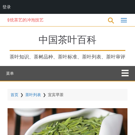
登录
跳
茶艺的冲泡技艺
转
到
主
中国茶叶百科
要
内
容
茶叶知识、茶树品种、茶叶标准、茶叶列表、茶叶审评
菜单
首页
❯
茶叶列表
❯
宜宾早茶