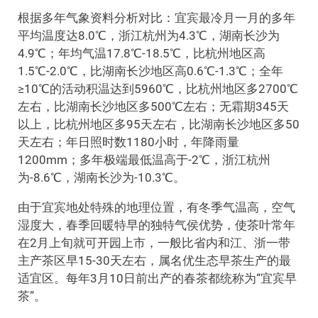
根据多年气象资料分析对比：宜宾最冷月一月的多年
平均温度达8.0℃，浙江杭州为4.3℃，湖南长沙为
4.9℃；年均气温17.8℃-18.5℃，比杭州地区高
1.5℃-2.0℃，比湖南长沙地区高0.6℃-1.3℃；全年
≥10℃的活动积温达到5960℃，比杭州地区多2700℃
左右，比湖南长沙地区多500℃左右；无霜期345天
以上，比杭州地区多95天左右，比湖南长沙地区多50
天左右；年日照时数1180小时，年降雨量
1200mm；多年极端最低温高于-2℃，浙江杭州
为-8.6℃，湖南长沙为-10.3℃。
由于宜宾地处特殊的地理位置，有冬季气温高，空气
湿度大，春季回暖特早的独特气侯优势，使茶叶常年
在2月上旬就可开园上市，一般比省内和江、浙一带
主产茶区早15-30天左右，属名优生态早茶生产的最
适宜区。每年3月10日前出产的春茶都统称为“宜宾早
茶”。