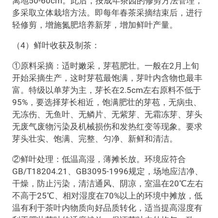
离地50-60cm。此后，按成年茶园的修剪方法管理，
多采取立体栽培方法。即每年春茶采摘结束后，进行
轻修剪，增施氮肥培养新芽，增加鲜叶产量。
（4）鲜叶收获及制茶：
①原料采摘：适时嫩采，芽苞肥壮。一般在2月上旬
开始采摘生产，这时芽苞最饱满，芽叶内含物也最丰
富。特级以单芽为主，芽长在2.5cm左右原料不低于
95%，要选择芽长相近，饱满肥壮的芽苞，无病虫、
无冻伤、无鱼叶、无鳞片、无紫芽、无霜冻芽、芽头
无废气废物污染及机械损伤和发热红变等现象。要求
芽头壮实、饱满、完整、匀净、新鲜和清洁。
②鲜叶处理：低温高湿，薄摊长放。环境应符合
GB/T18204.21、GB3095-1996规定，场地应洁净、
干燥，防止污染，清洁通风、阴凉，室温在20℃左右
不高于25℃、相对湿度在70%以上的环境中摊放，低
温有利于茶叶内物质向好品质转化，适当提高湿度有