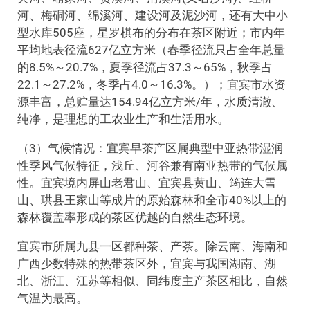
河、梅硐河、绵溪河、建设河及泥沙河，还有大中小
型水库505座，星罗棋布的分布在茶区附近；市内年
平均地表径流627亿立方米（春季径流只占全年总量
的8.5%～20.7%，夏季径流占37.3～65%，秋季占
22.1～27.2%，冬季占4.0～16.3%。）；宜宾市水资
源丰富，总贮量达154.94亿立方米/年，水质清澈、
纯净，是理想的工农业生产和生活用水。
（3）气候情况：宜宾早茶产区属典型中亚热带湿润
性季风气候特征，浅丘、河谷兼有南亚热带的气候属
性。宜宾境内屏山老君山、宜宾县黄山、筠连大雪
山、珙县王家山等成片的原始森林和全市40%以上的
森林覆盖率形成的茶区优越的自然生态环境。
宜宾市所属九县一区都种茶、产茶。除云南、海南和
广西少数特殊的热带茶区外，宜宾与我国湖南、湖
北、浙江、江苏等相似、同纬度主产茶区相比，自然
气温为最高。