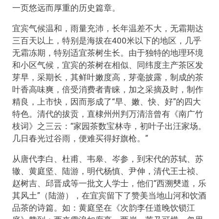
一页悠远而厚重的历史篇章。
宜宾气候温和，雨量充沛，长年温差不大，无霜期达
三百天以上，特别是海拔在400米以下的地区，几乎
无霜冻期，特别适宜茶树生长。由于独特的地理环境
和小区气候，宜宾的茶树在相似、同纬度主产茶区发
芽早，采期长，其鲜叶嫩度高，芽毫披露，制成的茶
叶香高味爽，倍受消费者青睐，加之采摘及时，制作
精良，上市快，因而形成了“早、嫩、快、好”的四大
特色。清代的拔贡，直棣州州判万清涪曾有《南广竹
枝词》之三云：“家园茶数宝林寺，初叶子出汪家场。
几日春光过谷雨，便难买得好旗枪。”
从唐代李白、杜甫、韦皋、岑参，到宋代的苏轼、苏
辙、黄庭坚、陆游，明代杨慎、尹伸，清代王士祯、
赵树吉、邱晋成等一批文人学士，他们“西溯僰道，乐
其风土”（陆游），在宜宾留下了赞美当地山河和饮酒
品茶的诗篇。如：黄庭坚在《次韵李任道晚饮锁江