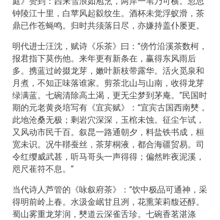
庭》赞到：西来雪浪如庖烹，两岸一苇乃可横。忽思
钟陵江十里，白苹风起縠纹生。酒杯未觉浮蚁滑，茶
鼎已作苍蝇鸣。归时共须落日尽，亦嫌持盖仆屡更。
明代进士汪沈，赋诗《乐茶》曰：“傍竹沿溪茶数柯，
报君指下莫伤他。来年更有新条在，赢得东风雨后
多。携蓝过岭掇龙芽，嫩叶新枝带露华。活火觅泉和
月煮，不知正味落谁家。剪茶北山与山南，收得龙芽
绿满蓝。七碗清除高土渴，更无尘梦到茅庵。”民国时
期的元老黄炎培写有《宜宾赋》：“宜宾古国西南僰，
此地沧桑无极；剩岩穴深深，玉棺未蚀。征尘乍试，
又风动市民千百。叙昆一路通朝夕，料盐铁书成，桓
宽未识。况牛鞹蚕丝，茶芽桐液，都合海疆贸易。司
令红缨威武甚，听马哥头一声得得；偏然昨夜泥溪，
咫尺萑符不息。”
当代诗人芦管的《咏叙府茶》：“饮中极品可通神，采
得明前岭上春。水汲金岷甘且冽，花熏茉莉馥还醇。
蜀山雾重龙芽润，僰道云深雀舌珍。七碗香茗湛涤