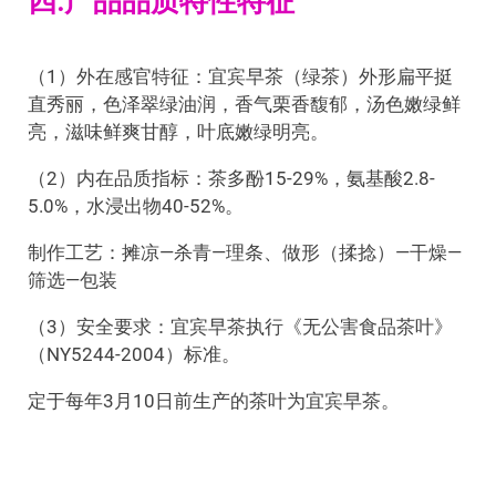
四.产品品质特性特征
（1）外在感官特征：宜宾早茶（绿茶）外形扁平挺
直秀丽，色泽翠绿油润，香气栗香馥郁，汤色嫩绿鲜
亮，滋味鲜爽甘醇，叶底嫩绿明亮。
（2）内在品质指标：茶多酚15-29%，氨基酸2.8-
5.0%，水浸出物40-52%。
制作工艺：摊凉—杀青—理条、做形（揉捻）—干燥—
筛选—包装
（3）安全要求：宜宾早茶执行《无公害食品茶叶》
（NY5244-2004）标准。
定于每年3月10日前生产的茶叶为宜宾早茶。