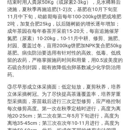
结束时用人粪尿50Kg（或尿素2-3kg），兑水稀释后
浇施，夏秋季再施追肥(1-2)次，基肥在10月下旬至
11月中下旬，幼龄期每亩每年100-200kg饼肥或堆肥
2吨，加复合肥25kg，以后随树龄的增长逐年增加；
成年茶园在每年春茶开采前15-20天，每亩追施催芽
氮肥（尿素）10-20kg，10-11月中耕、修剪、施肥、
封园、覆盖过冬，亩用200kg饼肥加NPK复合肥50kg
基肥。病虫防治要选用有针对性的高效、低毒、低残
留的农药，严格掌握施药时间和用量，用0.5波美度的
石硫合剂封园，能有效降低虫卵基数减少化学防治用
药。
③尽早形成立体采摘面：低定短放，夏剪秋养，培养
立体采摘树冠。为了尽快提高茶蓬覆盖率，培养芽重
型采摘面，茶苗栽后进行三次定型修剪，应严格控制
每次修剪高度。第一次在秋季定植时进行，高度为离
地20-25cm；第二次在第二年5月下旬进行，高度为
离地35-45cm；第三次在次年10-11月进行，高度为