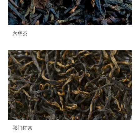
六堡茶
祁门红茶