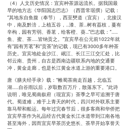
（4）人文历史情况：宜宾种茶源远流长。据我国最
早的地方志《华阳国志巴志》（西晋常琚撰）记载：
“其地东自鱼腹（奉节），西至僰道（宜宾），北接汉
中，南及黔涪，上植五谷，…漆、茶…树有荔枝，蔓有
辛枸，园有芳弱、香茗，给客橙、葵…”巴志载：“……
鱼、蜜、茶……皆纳贡之。”宜宾早在公元前1022年就
有“园有芳茗”和“贡茶”的记载，现已有3000多年种茶
历史。宜宾地处金沙江、岷江、长江三江交汇处，比
邻云南、贵州，自古是西南边疆联系内地的交通要
冲，黄金走廊，也是长江黄金水道上游的重要港口。
唐《膳夫经手录》载：“帷蜀茶南走百越，北临五
湖……自谷雨以后，岁取数百万斤，散落东下。”此诗
说明，唯见蜀南叙府（现宜宾）茶季之早可追溯于唐
代。蜀道难，难于上青天的时代，四川对外联系主要
靠马帮和船运。每年过完春节后，很多客商和华侨把
宜宾早茶作为礼品经古代黄金长江水道带到江南各地
甚至海外，因而宜宾早茶历史悠长、茶早开始享誉天