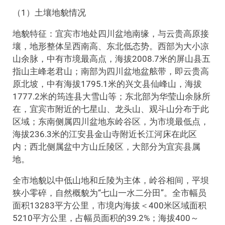
（1）土壤地貌情况
地貌特征：宜宾市地处四川盆地南缘，与云贵高原接
壤，地形整体呈西南高、东北低态势。西部为大小凉
山余脉，中有市境最高点，海拔2008.7米的屏山县五
指山主峰老君山；南部为四川盆地盆舷带，即云贵高
原北坡，中有海拔1795.1米的兴文县仙峰山，海拔
1777.2米的筠连县大雪山等；东北部为华莹山余脉所
在，宜宾市附近的七星山、龙头山、观斗山分布于此
区域；东南侧属四川盆地东岭谷区，为市境最低点，
海拔236.3米的江安县金山寺附近长江河床在此区
内；西北侧属盆中方山丘陵区，大部分为宜宾县属
地。
全市地貌以中低山地和丘陵为主体，岭谷相间，平坝
狭小零碎，自然概貌为“七山一水二分田”。全市幅员
面积13283平方公里，市境内海拔＜400米区域面积
5210平方公里，占幅员面积的39.2%；海拔400～