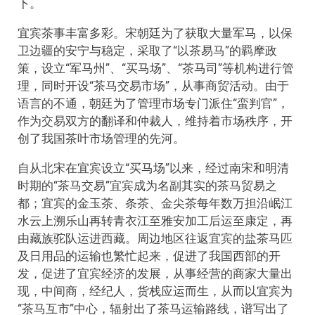
下。
宜宾茶事丰富多彩。宋朝廷为了获取大量军马，以保
卫边疆的安宁与稳定，采取了“以茶易马”的羁摩政
策，设立“军马州”、“买马场”、“茶马司”等机构进行管
理，同时开设“茶马交易市场”，从事商贸活动。由于
语言的不通，朝廷为了管理市场专门派住“蛮判官”，
作为交易双方的翻译和仲裁人，维持着市场秩序，开
创了我国茶叶市场管理的先河。
自从北宋在宜宾设立“买马场”以来，经过南宋和明清
时期的“茶马交易”宜宾成为名副其实的茶马贸易之
都；宜宾的金玉茶、条茶、金尖茶每年数万担沿岷江
水云上溯乐山再转青衣江至雅安加工后运至康定，再
由藏族驼队运进西藏。周边地区往返宜宾的盐茶马匹
及日用品的运输也繁忙起来，促进了我国西部的开
发，促进了宜宾经济的发展，从事经营的商家大量出
现，中间商，经纪人，货栈应运而生，从而以宜宾为
“茶马互市”中心，辐射出了茶马运输路线，谱写出了