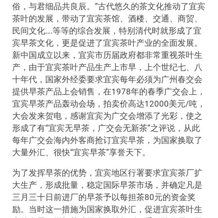
俗，与君细品共良辰。”古代悠久的茶文化推动了宜宾
茶叶的发展，带动了宜宾茶馆、酒楼、交通、商贸、
民间文化….等等的综合发展，特别清代时就形成了宜
宾早茶文化，更是促进了宜宾茶叶产业的全面发展。
新中国成立以来，宜宾市历届政府都非常重视茶叶生
产，由于宜宾茶叶产品生产上市早，上个世纪七、八
十年代，国家外经委要求宜宾每年必须为广州春交会
提供早茶产品上会销售，在1978年的春季广交会上，
宜宾早茶产品轰动会场，拍卖价高达12000美元/吨，
大会发来贺电，感谢宜宾为广交会增添了光彩，使之
形成了有“宜宾无早茶，广交会无新茶”之评说，从此
每年广交会海内外客商抢订宜宾早茶，为国家换取了
大量外汇、很快“宜宾早茶”享誉天下。
为了发挥早茶的优势，宜宾地区行署要求宜宾茶厂扩
大生产，形成批量，稳定国际早茶市场，并确定凡是
三月三十日前进厂的早茶予以每担茶80元的资金奖
励。当时这一措施为国家换取外汇，促进宜宾茶叶生