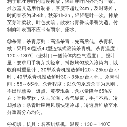
利于肥壮芽叶的适度摊放，保证芽叶内外均匀一致。
摊放器具选用竹制品，厚度不超过2cm，及时薄摊，
时间春茶为5h-8h，秋茶1h-2h，轻轻翻叶一次。摊放
至芽叶柔软、叶色变暗，散发出青香或果香为适。付
制鲜叶表面不应带有雨水、露水。
③杀青，杀青原则：高温杀青，先高后低。杀青机
械：采用30型或40型连续式滚筒杀青机。杀青温度：
120～130℃（进料口一侧筒体内空气温度）。投叶
量：要求用手将芽头轻拿、抖散均匀放入滚筒内，以
收鲜时重量计，30型杀青机投放鲜叶20～25kg/台.小
时，40型杀青机投放鲜叶30～35kg/台.小时。杀青时
间：55～65秒。杀青程度：以杀匀杀透杀香为原则，
不出现焦尖、爆点、黄变现象，含水量降至65%左
右；叶质变软，失去光泽，香气显露，手捏不粘。冷
却摊放：杀青叶应用风扇快速冷却，冷透后堆放至水
分重新分布均匀。
④初烘，机具：名茶烘焙机。温度：130～140℃