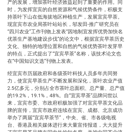
产的发展，增加茶叶经济效益起到了重要的作用。同
时，为发挥宜宾的自然资源和气候优势条件，积极支
持茶叶下山在低海拔地区种植生产，发展宜宾早茶。
现宜宾市农业局茶叶站站长，邬发田-推广研究员在
“四川农业”工作刊物上发表“因地制宜发挥优势加快名
优茶生产基地建设步伐”的论文中，根据宜宾早茶历史
文化、独特的地理位置和自然的气候优势茶叶发芽早
的特点，正式提出了“宜宾早茶”名称，该技术论文也
在“中国知识文选”刊物上发表。
经宜宾市历届政府和各级茶叶科技人员多年共同努
力，使宜宾早茶生产不断发展和深化，茶叶农业产值
2.5亿多元，分别占全市茶叶总面积、总产量、总产值
的19.2%，19.1%，48%。自“宜宾早茶”品牌问世以
来，宜宾市委、市政府积极加强了对宜宾早茶文化品
牌的宣传，宜宾市政府连续在宜宾、成都、北京成功
举办了两届“宜宾早茶节”，中央、省、市各级电视
台、香港及相关媒体进行来大量宣传报道，大大提升