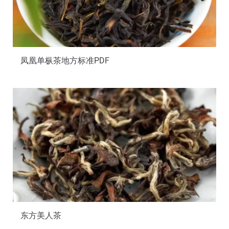
凤凰单枞茶地方标准PDF
东方美人茶