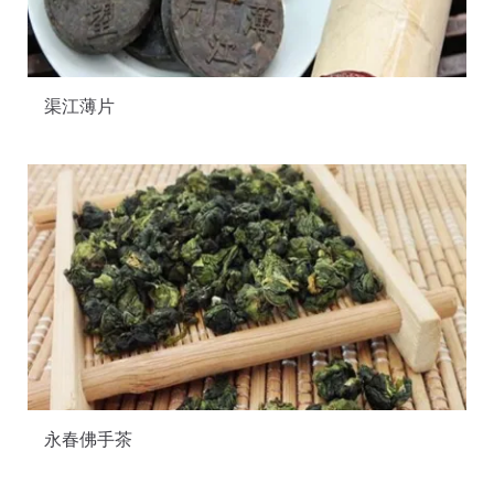
渠江薄片
永春佛手茶