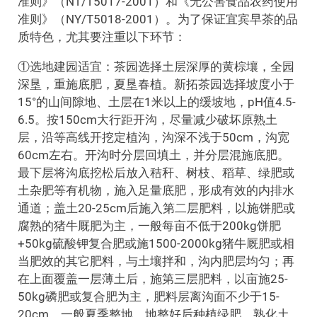
准则》（NT/T5017-2001）和《无公害食品农药使用
准则》（NY/T5018-2001）。为了保证宜宾早茶的品
质特色，尤其要注重以下环节：
①选地建园适宜：茶园选择土层深厚的黄棕壤，全园
深垦，重施底肥，夏垦春植。新拓茶园选择坡度小于
15°的山间隙地、土层在1米以上的缓坡地，pH值4.5-
6.5。按150cm大行距开沟，尽量减少破坏原熟土
层，沿等高线开挖定植沟，沟深不浅于50cm，沟宽
60cm左右。开沟时分层回填土，并分层混施底肥。
最下层将沟底挖松后放入秸秆、树枝、稻草、绿肥或
土杂肥等有机物，施入足量底肥，形成有效的内排水
通道；盖土20-25cm后施入第二层肥料，以施饼肥或
腐熟的猪牛厩肥为主，一般每亩不低于200kg饼肥
+50kg硫酸钾复合肥或施1500-2000kg猪牛厩肥或相
当肥效的其它肥料，与土壤拌和，沟内肥层均匀；再
在上面覆盖一层薄土后，施第三层肥料，以亩施25-
50kg磷肥或复合肥为主，肥料层离沟面不少于15-
20cm。一般夏季整地，地整好后种植绿肥，熟化土