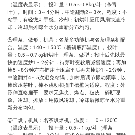
（温度表显示）。投叶量：0.5～0.8kg/斗（杀青
叶）。时间：3～4分钟，中途翻动2～3次。程度：不
粘手，有轻微刺手感。冷却：初烘叶应用风扇快速冷
却，冷却后摊晾至水分重新分布均匀。
⑤理条、做形，机具：名茶多功能机与名茶理条机配
合。温度：140～150℃（槽锅底部温度）。投叶
量：0.5～0.7kg初烘叶。理条、做型：投叶后先以最
快的速度炒1～2分钟，待芽叶变软后减慢速度；再加
棒5～8分钟左右把芽叶压扁平后再去棒炒1～2分钟，
中途翻拌4～5次避免粘锅，加棒后调节振动频率，以
棒滚压芽叶，棒不跳动和撞击槽壁为适度。程度：外
形伸直略扁平，要求无焦尖、爆点、破皮、碎断现
象。冷却、摊放：用微风冷却，冷却后摊晾至水分重
新分布均匀。
⑥二烘，机具：名茶烘焙机。温度：110～120℃
（温度表显示）。投叶量：0.5～1kg/斗（理条