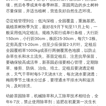
壤，然后冬季或来年春季种茶。茶园周边的乡土树种
尽量保留，并适当植树，营造良好自然生态环境。
②定植管理到位：低沟深植，全园覆盖，重施基肥。
栽植茶树秋季为宜，最好在9月下旬至11月上旬，一
般采用低沟定植法。规格为双行或单行条植，大行距
150cm，小行距30cm，株距25-30cm，每穴1-2株。
定剪高度15-20cm，但至少应保留2-3片叶。定植后
全园覆稻草1000kg或茶行两侧覆黑色地膜，以防止
杂草生长和水土流失。茶苗定植后、注意抗旱保苗，
要确保较高成活率，新茶园必须要精心管理，定期除
草、修剪、防病、治虫、培土。定植后要浇透定根
水，天气干旱时每5-7天浇水1次，每次浇水要浇透；
梅雨季节土壤水分过多，要理通水平排水沟和溢洪
沟，及时排涝。
幼龄茶园除草，机械除草和人工除草技术相结合，全
年6-7次，禁止使用除草剂；追肥在初夏第一次生长