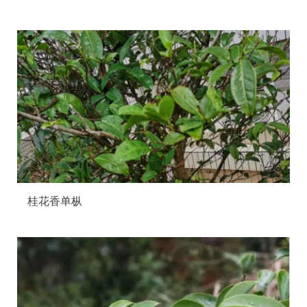
桂花香单枞