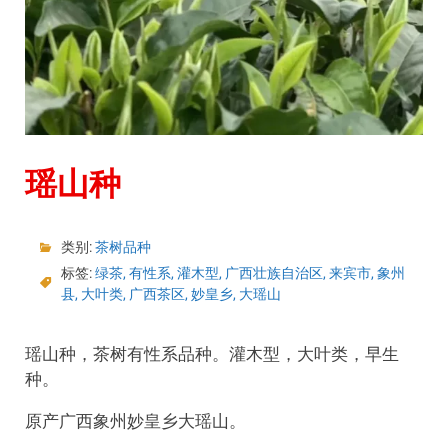
瑶山种
类别:
茶树品种
标签:
绿茶
,
有性系
,
灌木型
,
广西壮族自治区
,
来宾市
,
象州
县
,
大叶类
,
广西茶区
,
妙皇乡
,
大瑶山
瑶山种，茶树有性系品种。灌木型，大叶类，早生
种。
原产广西象州妙皇乡大瑶山。