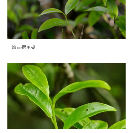
蛤古捞单枞