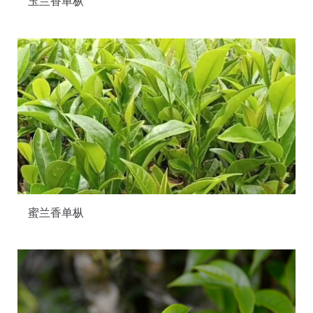
玉兰香单枞
蜜兰香单枞