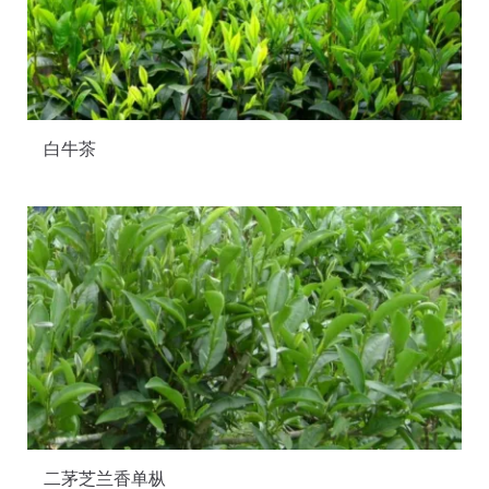
白牛茶
二茅芝兰香单枞