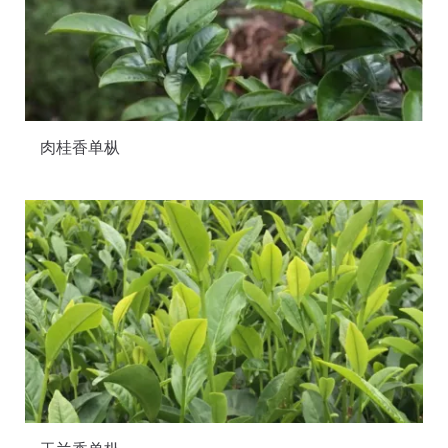
肉桂香单枞