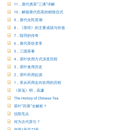
11，唐代煮茶“三沸”详解
10，解锁唐代煎茶的精致仪式
9，唐代全民茶潮
8，《茶经》的主要成就与价值
7，陆羽的传奇
6，唐代茶饮变革
5，三国茶事
4，茶叶饮用方式演变历程
3，茶叶食用历史
2，茶叶药用起源
1，茶从药用走向饮用的历程
《茶笺》明，高濂
The History of Chinese Tea
茶叶“药香”全解析？
信阳毛尖
何为古代茶引？
华茶1号至77号