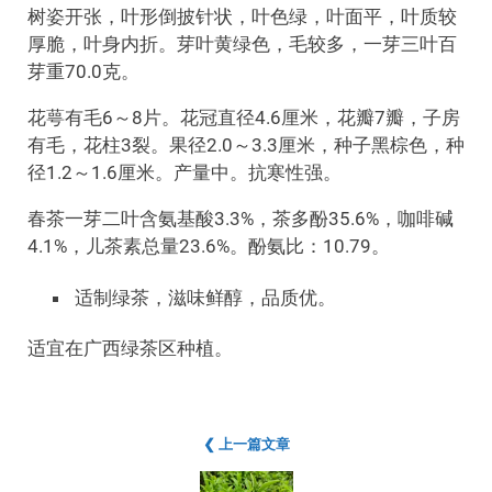
树姿开张，叶形倒披针状，叶色绿，叶面平，叶质较
厚脆，叶身内折。芽叶黄绿色，毛较多，一芽三叶百
芽重70.0克。
花萼有毛6～8片。花冠直径4.6厘米，花瓣7瓣，子房
有毛，花柱3裂。果径2.0～3.3厘米，种子黑棕色，种
径1.2～1.6厘米。产量中。抗寒性强。
春茶一芽二叶含氨基酸3.3%，茶多酚35.6%，咖啡碱
4.1%，儿茶素总量23.6%。酚氨比：10.79。
适制绿茶，滋味鲜醇，品质优。
适宜在广西绿茶区种植。
❮ 上一篇文章