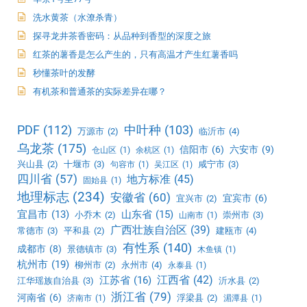
洗水黄茶（水潦杀青）
探寻龙井茶香密码：从品种到香型的深度之旅
红茶的薯香是怎么产生的，只有高温才产生红薯香吗
秒懂茶叶的发酵
有机茶和普通茶的实际差异在哪？
PDF
(112)
中叶种
(103)
万源市
(2)
临沂市
(4)
乌龙茶
(175)
信阳市
(6)
六安市
(9)
仓山区
(1)
余杭区
(1)
兴山县
(2)
十堰市
(3)
咸宁市
(3)
句容市
(1)
吴江区
(1)
四川省
(57)
地方标准
(45)
固始县
(1)
地理标志
(234)
安徽省
(60)
宜宾市
(6)
宜兴市
(2)
宜昌市
(13)
山东省
(15)
小乔木
(2)
崇州市
(3)
山南市
(1)
广西壮族自治区
(39)
常德市
(3)
平和县
(2)
建瓯市
(4)
有性系
(140)
成都市
(8)
景德镇市
(3)
木鱼镇
(1)
杭州市
(19)
柳州市
(2)
永州市
(4)
永泰县
(1)
江西省
(42)
江苏省
(16)
江华瑶族自治县
(3)
沂水县
(2)
浙江省
(79)
河南省
(6)
浮梁县
(2)
济南市
(1)
湄潭县
(1)