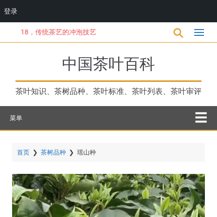
登录
跳
18，传统茶艺的冲泡技艺
转
到
主
中国茶叶百科
要
内
容
茶叶知识、茶树品种、茶叶标准、茶叶列表、茶叶审评
菜单
首页
❯
茶树品种
❯
瑶山种