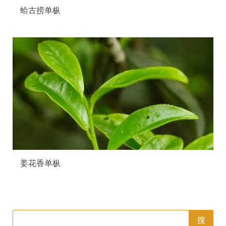
蛤古捞单枞
姜花香单枞
搜