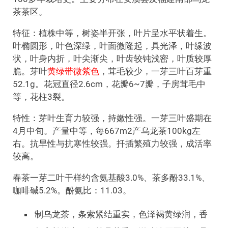
茶茶区。
特征：植株中等，树姿半开张，叶片呈水平状着生。
叶椭圆形，叶色深绿，叶面微隆起，具光泽，叶缘波
状，叶身内折，叶尖渐尖，叶齿较钝浅密，叶质较厚
脆。芽叶
黄绿带微紫色
，茸毛较少，一芽三叶百芽重
52.1g。花冠直径2.6cm，花瓣6~7瓣，子房茸毛中
等，花柱3裂。
特性：芽叶生育力较强，持嫩性强。一芽三叶盛期在
4月中旬。产量中等，每667m2产乌龙茶100kg左
右。抗旱性与抗寒性较强。扦插繁殖力较强，成活率
较高。
春茶一芽二叶干样约含氨基酸3.0%、茶多酚33.1%、
咖啡碱5.2%。酚氨比：11.03。
制乌龙茶，条索紧结重实，色泽褐黄绿润，香