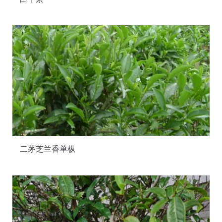
二茅芝兰香单枞