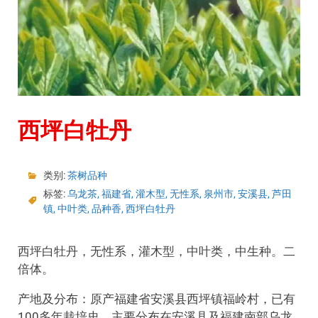
西坪白牡丹
类别:
茶树品种
标签:
乌龙茶
,
福建省
,
灌木型
,
无性系
,
泉州市
,
安溪县
,
芦田
镇
,
中叶类
,
品种香
,
西坪白牡丹
西坪白牡丹，无性系，灌木型，中叶类，中生种。二
倍体。
产地及分布：原产福建省安溪县西坪镇福岭村，已有
100多年栽培史。主要分布在安溪县及福建南部乌龙