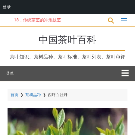
登录
跳
18，传统茶艺的冲泡技艺
转
到
主
中国茶叶百科
要
内
容
茶叶知识、茶树品种、茶叶标准、茶叶列表、茶叶审评
菜单
首页
❯
茶树品种
❯
西坪白牡丹