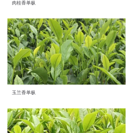
肉桂香单枞
玉兰香单枞