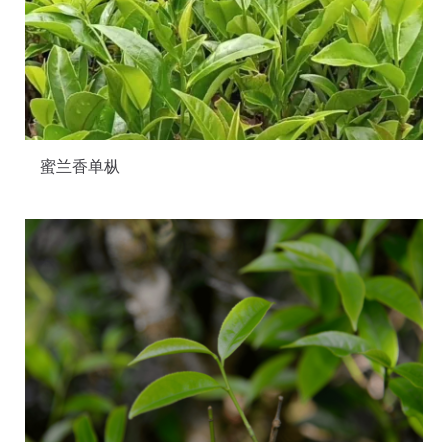
蜜兰香单枞