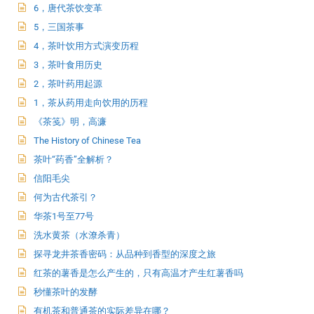
6，唐代茶饮变革
5，三国茶事
4，茶叶饮用方式演变历程
3，茶叶食用历史
2，茶叶药用起源
1，茶从药用走向饮用的历程
《茶笺》明，高濂
The History of Chinese Tea
茶叶“药香”全解析？
信阳毛尖
何为古代茶引？
华茶1号至77号
洗水黄茶（水潦杀青）
探寻龙井茶香密码：从品种到香型的深度之旅
红茶的薯香是怎么产生的，只有高温才产生红薯香吗
秒懂茶叶的发酵
有机茶和普通茶的实际差异在哪？