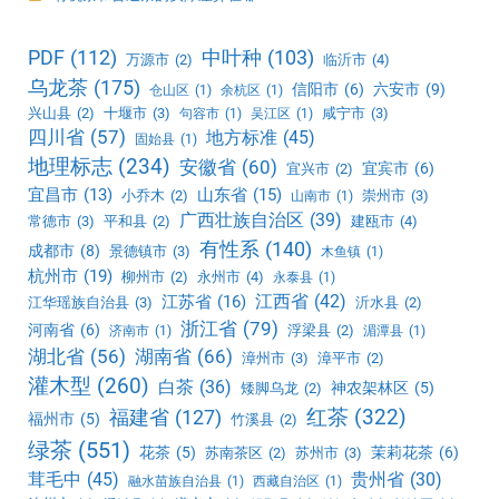
PDF
(112)
中叶种
(103)
万源市
(2)
临沂市
(4)
乌龙茶
(175)
信阳市
(6)
六安市
(9)
仓山区
(1)
余杭区
(1)
兴山县
(2)
十堰市
(3)
咸宁市
(3)
句容市
(1)
吴江区
(1)
四川省
(57)
地方标准
(45)
固始县
(1)
地理标志
(234)
安徽省
(60)
宜宾市
(6)
宜兴市
(2)
宜昌市
(13)
山东省
(15)
小乔木
(2)
崇州市
(3)
山南市
(1)
广西壮族自治区
(39)
常德市
(3)
平和县
(2)
建瓯市
(4)
有性系
(140)
成都市
(8)
景德镇市
(3)
木鱼镇
(1)
杭州市
(19)
柳州市
(2)
永州市
(4)
永泰县
(1)
江西省
(42)
江苏省
(16)
江华瑶族自治县
(3)
沂水县
(2)
浙江省
(79)
河南省
(6)
浮梁县
(2)
济南市
(1)
湄潭县
(1)
湖北省
(56)
湖南省
(66)
漳州市
(3)
漳平市
(2)
灌木型
(260)
白茶
(36)
神农架林区
(5)
矮脚乌龙
(2)
红茶
(322)
福建省
(127)
福州市
(5)
竹溪县
(2)
绿茶
(551)
花茶
(5)
茉莉花茶
(6)
苏南茶区
(2)
苏州市
(3)
茸毛中
(45)
贵州省
(30)
融水苗族自治县
(1)
西藏自治区
(1)