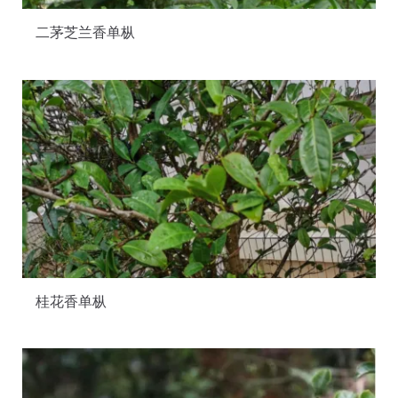
二茅芝兰香单枞
桂花香单枞