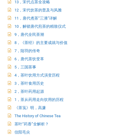
13，宋代点茶全攻略
12，宋代饮茶的普及与风雅
11，唐代煮茶“三沸”详解
10，解锁唐代煎茶的精致仪式
9，唐代全民茶潮
8，《茶经》的主要成就与价值
7，陆羽的传奇
6，唐代茶饮变革
5，三国茶事
4，茶叶饮用方式演变历程
3，茶叶食用历史
2，茶叶药用起源
1，茶从药用走向饮用的历程
《茶笺》明，高濂
The History of Chinese Tea
茶叶“药香”全解析？
信阳毛尖