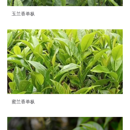
玉兰香单枞
蜜兰香单枞