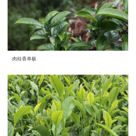
肉桂香单枞