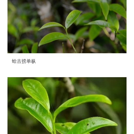
蛤古捞单枞