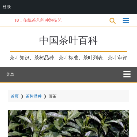
登录
跳
18，传统茶艺的冲泡技艺
转
到
主
中国茶叶百科
要
内
容
茶叶知识、茶树品种、茶叶标准、茶叶列表、茶叶审评
菜单
首页
❯
茶树品种
❯
藤茶