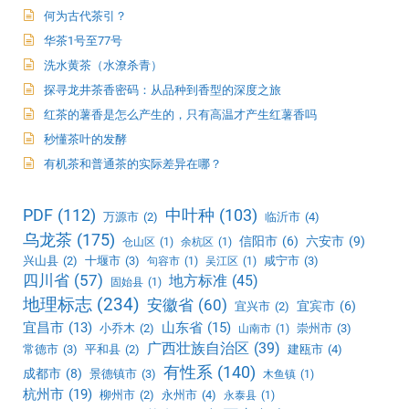
何为古代茶引？
华茶1号至77号
洗水黄茶（水潦杀青）
探寻龙井茶香密码：从品种到香型的深度之旅
红茶的薯香是怎么产生的，只有高温才产生红薯香吗
秒懂茶叶的发酵
有机茶和普通茶的实际差异在哪？
PDF
(112)
中叶种
(103)
万源市
(2)
临沂市
(4)
乌龙茶
(175)
信阳市
(6)
六安市
(9)
仓山区
(1)
余杭区
(1)
兴山县
(2)
十堰市
(3)
咸宁市
(3)
句容市
(1)
吴江区
(1)
四川省
(57)
地方标准
(45)
固始县
(1)
地理标志
(234)
安徽省
(60)
宜宾市
(6)
宜兴市
(2)
宜昌市
(13)
山东省
(15)
小乔木
(2)
崇州市
(3)
山南市
(1)
广西壮族自治区
(39)
常德市
(3)
平和县
(2)
建瓯市
(4)
有性系
(140)
成都市
(8)
景德镇市
(3)
木鱼镇
(1)
杭州市
(19)
柳州市
(2)
永州市
(4)
永泰县
(1)