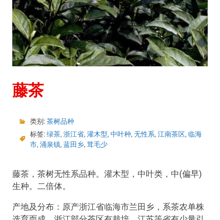
藤茶
类别:
茶树品种
标签:
绿茶
,
浙江省
,
灌木型
,
中叶种
,
无性系
,
江南茶区
,
临海
市
,
涌泉镇
,
蓝田乡
,
茸毛少
藤茶，茶树无性系品种。灌木型，中叶类，中(偏早)
生种。二倍体。
产地及分布：原产浙江省临海市兰田乡，系茶农单株
选育而成。浙江部分茶区有栽培。江苏等省有少量引