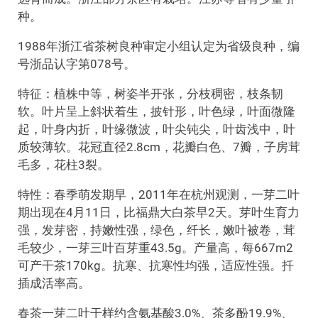
种。
1988年浙江省茶树良种审定小组认定为省级良种，编
号浙品认字第078号。
特征：植株中等，树姿半开张，分枝稠密，枝条韧
软。叶片呈上斜状着生，披针形，叶色绿，叶面微隆
起，叶身内折，叶缘微波，叶尖钝尖，叶齿浅中，叶
质较薄软。花冠直径2.8cm，花瓣白色、7瓣，子房茸
毛多，花柱3裂。
特性：春季萌发期早，2011年在杭州观测，一芽二叶
期出现在4月11日，比福鼎大白茶早2天。芽叶生育力
强，发芽密，持嫩性强，绿色，纤长，嫩叶被卷，茸
毛较少，一芽三叶百芽重43.5g。产量高，每667m2
可产干茶170kg。抗寒、抗寒性均强，适应性强。扦
插成活率高。
春茶一芽二叶干样约含氨基酸3.0%、茶多酚19.9%、