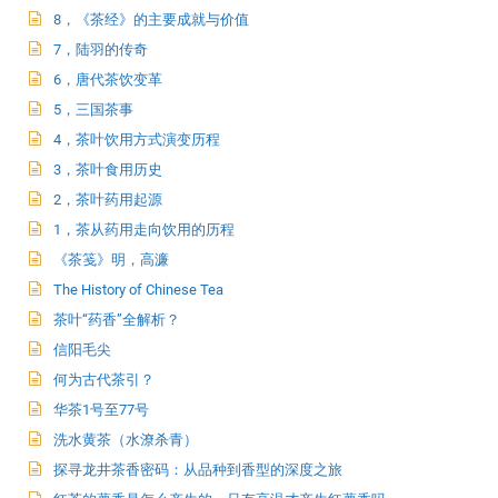
8，《茶经》的主要成就与价值
7，陆羽的传奇
6，唐代茶饮变革
5，三国茶事
4，茶叶饮用方式演变历程
3，茶叶食用历史
2，茶叶药用起源
1，茶从药用走向饮用的历程
《茶笺》明，高濂
The History of Chinese Tea
茶叶“药香”全解析？
信阳毛尖
何为古代茶引？
华茶1号至77号
洗水黄茶（水潦杀青）
探寻龙井茶香密码：从品种到香型的深度之旅