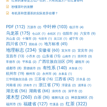
红茶的薯香是怎么产生的，只有高温才产生红薯香吗
秒懂茶叶的发酵
有机茶和普通茶的实际差异在哪？
PDF
(112)
中叶种
(103)
万源市
(2)
临沂市
(4)
乌龙茶
(175)
信阳市
(6)
六安市
(9)
仓山区
(1)
余杭区
(1)
兴山县
(2)
十堰市
(3)
咸宁市
(3)
句容市
(1)
吴江区
(1)
四川省
(57)
地方标准
(45)
固始县
(1)
地理标志
(234)
安徽省
(60)
宜宾市
(6)
宜兴市
(2)
宜昌市
(13)
山东省
(15)
小乔木
(2)
崇州市
(3)
山南市
(1)
广西壮族自治区
(39)
常德市
(3)
平和县
(2)
建瓯市
(4)
有性系
(140)
成都市
(8)
景德镇市
(3)
木鱼镇
(1)
杭州市
(19)
柳州市
(2)
永州市
(4)
永泰县
(1)
江西省
(42)
江苏省
(16)
江华瑶族自治县
(3)
沂水县
(2)
浙江省
(79)
河南省
(6)
浮梁县
(2)
济南市
(1)
湄潭县
(1)
湖北省
(56)
湖南省
(66)
漳州市
(3)
漳平市
(2)
灌木型
(260)
白茶
(36)
神农架林区
(5)
矮脚乌龙
(2)
红茶
(322)
福建省
(127)
福州市
(5)
竹溪县
(2)