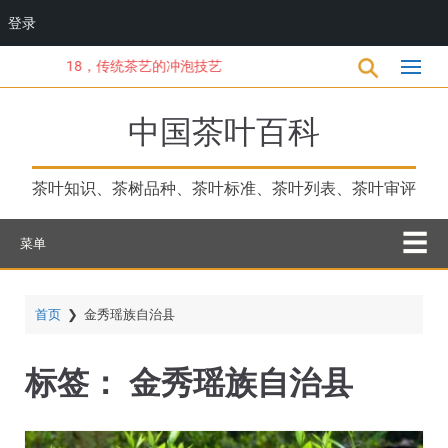
登录
跳
18，传统茶艺的冲泡技艺
转
到
主
中国茶叶百科
要
内
容
茶叶知识、茶树品种、茶叶标准、茶叶列表、茶叶审评
菜单
首页
❯
金秀瑶族自治县
标签：
金秀瑶族自治县