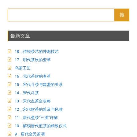
搜
最新文章
18，传统茶艺的冲泡技艺
17，明代茶饮的变革
乌茶工艺
16，元代茶饮的变革
15，宋代斗茶与建盏的关系
14，宋代斗茶
13，宋代点茶全攻略
12，宋代饮茶的普及与风雅
11，唐代煮茶“三沸”详解
10，解锁唐代煎茶的精致仪式
9，唐代全民茶潮