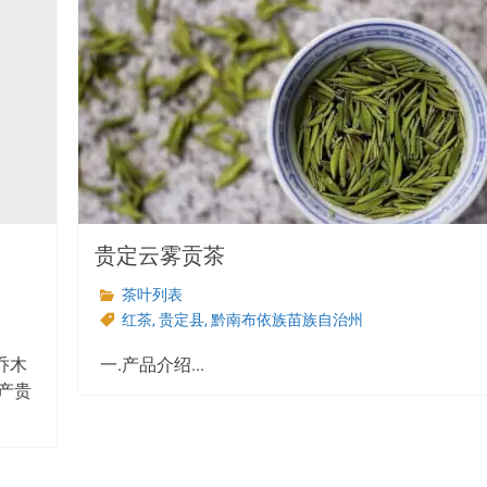
贵定云雾贡茶
茶叶列表
红茶
,
贵定县
,
黔南布依族苗族自治州
乔木
一.产品介绍...
产贵