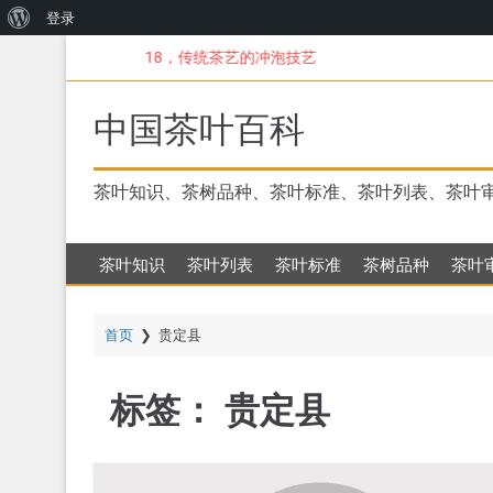
关
登录
跳
于
18，传统茶艺的冲泡技艺
转
WordPress
到
主
中国茶叶百科
要
内
容
茶叶知识、茶树品种、茶叶标准、茶叶列表、茶叶
茶叶知识
茶叶列表
茶叶标准
茶树品种
茶叶
首页
❯
贵定县
标签：
贵定县