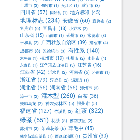
十堰市
(3)
咸宁市
(3)
句容市
(1)
吴江区
(1)
四川省
(57)
地方标准
(45)
固始县
(1)
地理标志
(234)
安徽省
(60)
宜兴市
(2)
宜昌市
(13)
宜宾市
(6)
小乔木
(2)
山东省
(15)
崇州市
(3)
常德市
(3)
山南市
(1)
广西壮族自治区
(39)
平和县
(2)
建瓯市
(4)
有性系
(140)
成都市
(8)
景德镇市
(3)
杭州市
(19)
柳州市
(2)
永州市
(4)
木鱼镇
(1)
江苏省
(16)
江华瑶族自治县
(3)
永泰县
(1)
江西省
(42)
河南省
(6)
沂水县
(2)
济南市
(1)
浙江省
(79)
浮梁县
(2)
湄潭县
(1)
湖北省
(56)
湖南省
(66)
漳州市
(3)
灌木型
(260)
白茶
(36)
漳平市
(2)
神农架林区
(5)
福州市
(5)
矮脚乌龙
(2)
红茶
(322)
福建省
(127)
竹溪县
(2)
绿茶
(551)
花茶
(5)
苏南茶区
(2)
茸毛中
(45)
茉莉花茶
(6)
苏州市
(3)
贵州省
(30)
融水苗族自治县
(1)
西藏自治区
(1)