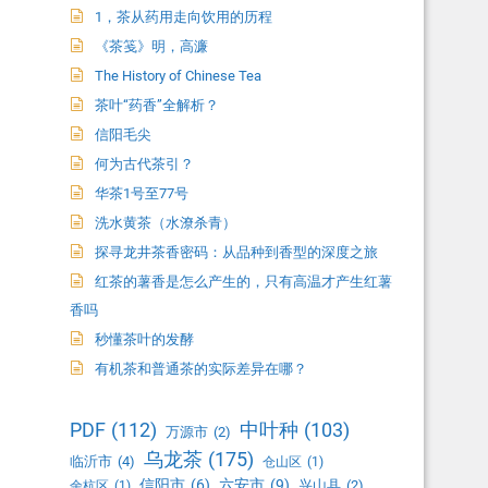
1，茶从药用走向饮用的历程
《茶笺》明，高濂
The History of Chinese Tea
茶叶“药香”全解析？
信阳毛尖
何为古代茶引？
华茶1号至77号
洗水黄茶（水潦杀青）
探寻龙井茶香密码：从品种到香型的深度之旅
红茶的薯香是怎么产生的，只有高温才产生红薯
香吗
秒懂茶叶的发酵
有机茶和普通茶的实际差异在哪？
PDF
(112)
中叶种
(103)
万源市
(2)
乌龙茶
(175)
临沂市
(4)
仓山区
(1)
信阳市
(6)
六安市
(9)
兴山县
(2)
余杭区
(1)