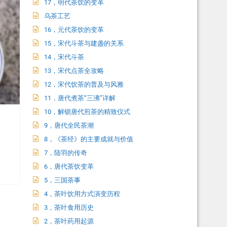
17，明代茶饮的变革
乌茶工艺
16，元代茶饮的变革
15，宋代斗茶与建盏的关系
14，宋代斗茶
13，宋代点茶全攻略
12，宋代饮茶的普及与风雅
11，唐代煮茶“三沸”详解
10，解锁唐代煎茶的精致仪式
9，唐代全民茶潮
8，《茶经》的主要成就与价值
7，陆羽的传奇
6，唐代茶饮变革
5，三国茶事
4，茶叶饮用方式演变历程
3，茶叶食用历史
2，茶叶药用起源