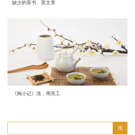
缺少的茶书、茶文章
《闽小记》清，周亮工
搜