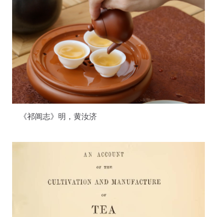
《祁阊志》明，黄汝济