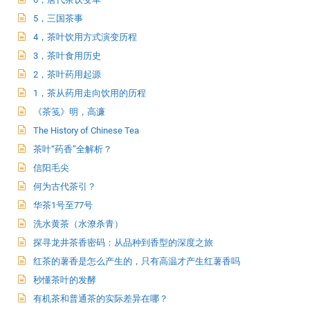
5，三国茶事
4，茶叶饮用方式演变历程
3，茶叶食用历史
2，茶叶药用起源
1，茶从药用走向饮用的历程
《茶笺》明，高濂
The History of Chinese Tea
茶叶“药香”全解析？
信阳毛尖
何为古代茶引？
华茶1号至77号
洗水黄茶（水潦杀青）
探寻龙井茶香密码：从品种到香型的深度之旅
红茶的薯香是怎么产生的，只有高温才产生红薯香吗
秒懂茶叶的发酵
有机茶和普通茶的实际差异在哪？