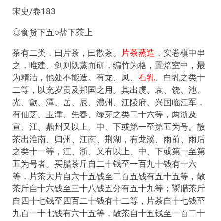
宋史/卷183
◎食货下五○盐下茶上
茶有二类，曰片茶，曰散茶。
片茶蒸造
，实卷模中串
之，唯建、剑则既蒸而研，编竹为格，置焙室中，最
为精洁，他处不能造。有龙、凤、
石乳
、白乳之类十
二等，以充岁贡及邦国之用。其出虔、袁、饶、池、
光、歙、潭、岳、辰、澧州、江陵府、兴国临江军，
有仙芝、玉津、先春、绿芽之类二十六等，两浙及
宣、江、鼎州又以上、中、下或第一至第五为号。散
茶出淮南、归州、江南、荆湖，有龙溪、雨前、雨后
之类十一等，江、浙、又有以上、中、下或第一至第
五为号者。买腊茶斤自二十钱至一百九十钱有十六
等，片茶大片自六十五钱至二百五钱有五十五等，散
茶斤自十六钱至三十八钱五分有五十九等；鬻腊茶斤
自四十七钱至四百二十钱有十二等，片茶自十七钱至
九百一十七钱有六十五等，散茶自十五钱至一百二十