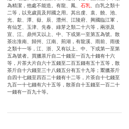
為精潔，他處不能造。有龍、鳳、
石乳
、白乳之類十
二等，以充歲貢及邦國之用。其出虔、袁、饒、池、
光、歙、潭、嶽、辰、澧州、江陵府、興國臨江軍，
有仙芝、玉津、先春、綠芽之類二十六等，兩浙及
宣、江、鼎州又以上、中、下或第一至第五為號。散
茶出淮南、歸州、江南、荊湖，有龍溪、雨前、雨後
之類十一等，江、浙、又有以上、中、下或第一至第
五為號者。買臘茶斤自二十錢至一百九十錢有十六
等，片茶大片自六十五錢至二百五錢有五十五等，散
茶斤自十六錢至三十八錢五分有五十九等；鬻臘茶斤
自四十七錢至四百二十錢有十二等，片茶自十七錢至
九百一十七錢有六十五等，散茶自十五錢至一百二十
一錢有一百九十等。