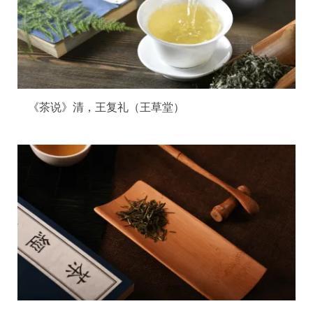
《茶说》清，王复礼（王草堂）