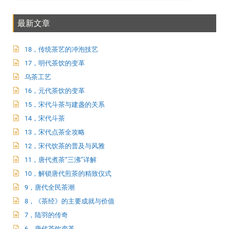
最新文章
18，传统茶艺的冲泡技艺
17，明代茶饮的变革
乌茶工艺
16，元代茶饮的变革
15，宋代斗茶与建盏的关系
14，宋代斗茶
13，宋代点茶全攻略
12，宋代饮茶的普及与风雅
11，唐代煮茶“三沸”详解
10，解锁唐代煎茶的精致仪式
9，唐代全民茶潮
8，《茶经》的主要成就与价值
7，陆羽的传奇
6，唐代茶饮变革