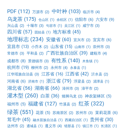
PDF
(112)
中叶种
(103)
万源市
(2)
临沂市
(4)
乌龙茶
(175)
信阳市
(6)
六安市
(9)
仓山区
(1)
余杭区
(1)
兴山县
(2)
十堰市
(3)
咸宁市
(3)
句容市
(1)
吴江区
(1)
四川省
(57)
地方标准
(45)
固始县
(1)
地理标志
(234)
安徽省
(60)
宜宾市
(6)
宜兴市
(2)
宜昌市
(13)
山东省
(15)
小乔木
(2)
崇州市
(3)
山南市
(1)
广西壮族自治区
(39)
常德市
(3)
平和县
(2)
建瓯市
(4)
有性系
(140)
成都市
(8)
景德镇市
(3)
木鱼镇
(1)
杭州市
(19)
柳州市
(2)
永州市
(4)
永泰县
(1)
江西省
(42)
江苏省
(16)
江华瑶族自治县
(3)
沂水县
(2)
浙江省
(79)
河南省
(6)
浮梁县
(2)
济南市
(1)
湄潭县
(1)
湖北省
(56)
湖南省
(66)
漳州市
(3)
漳平市
(2)
灌木型
(260)
白茶
(36)
神农架林区
(5)
矮脚乌龙
(2)
红茶
(322)
福建省
(127)
福州市
(5)
竹溪县
(2)
绿茶
(551)
花茶
(5)
茉莉花茶
(6)
苏南茶区
(2)
苏州市
(3)
茸毛中
(45)
贵州省
(30)
融水苗族自治县
(1)
西藏自治区
(1)
达州市
(2)
遵义市
(4)
通城县
(1)
错那县
(1)
镇江市
(1)
长清区
(1)