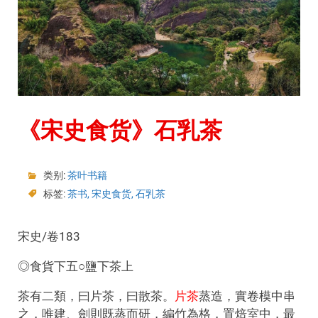
《宋史食货》石乳茶
类别:
茶叶书籍
标签:
茶书
,
宋史食货
,
石乳茶
宋史/卷183
◎食貨下五○鹽下茶上
茶有二類，曰片茶，曰散茶。
片茶
蒸造，實卷模中串
之，唯建、劍則既蒸而研，編竹為格，置焙室中，最