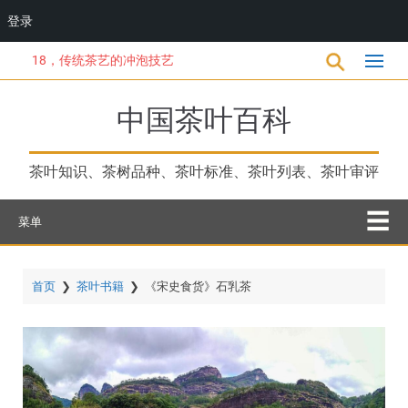
登录
跳
18，传统茶艺的冲泡技艺
转
到
主
中国茶叶百科
要
内
容
茶叶知识、茶树品种、茶叶标准、茶叶列表、茶叶审评
菜单
首页
❯
茶叶书籍
❯
《宋史食货》石乳茶