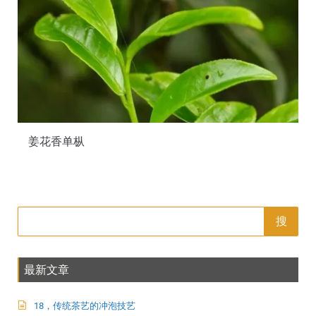
姜花香单枞
搜
最新文章
18，传统茶艺的冲泡技艺