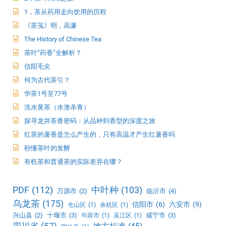
1，茶从药用走向饮用的历程
《茶笺》明，高濂
The History of Chinese Tea
茶叶“药香”全解析？
信阳毛尖
何为古代茶引？
华茶1号至77号
洗水黄茶（水潦杀青）
探寻龙井茶香密码：从品种到香型的深度之旅
红茶的薯香是怎么产生的，只有高温才产生红薯香吗
秒懂茶叶的发酵
有机茶和普通茶的实际差异在哪？
PDF
(112)
中叶种
(103)
万源市
(2)
临沂市
(4)
乌龙茶
(175)
信阳市
(6)
六安市
(9)
仓山区
(1)
余杭区
(1)
兴山县
(2)
十堰市
(3)
咸宁市
(3)
句容市
(1)
吴江区
(1)