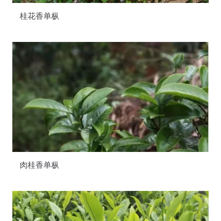
桂花香单枞
肉桂香单枞