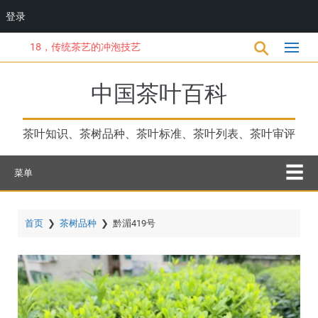
登录
跳
18，传统茶艺的冲泡技艺
转
到
主
中国茶叶百科
要
内
容
茶叶知识、茶树品种、茶叶标准、茶叶列表、茶叶审评
菜单
首页
❯
茶树品种
❯
黔湄419号