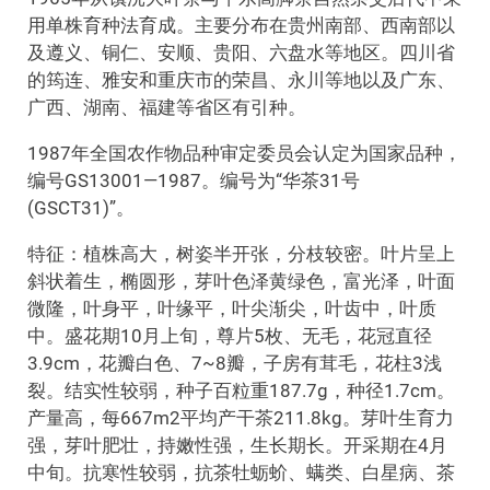
用单株育种法育成。主要分布在贵州南部、西南部以
及遵义、铜仁、安顺、贵阳、六盘水等地区。四川省
的筠连、雅安和重庆市的荣昌、永川等地以及广东、
广西、湖南、福建等省区有引种。
1987年全国农作物品种审定委员会认定为国家品种，
编号GS13001—1987。编号为“华茶31号
(GSCT31)”。
特征：植株高大，树姿半开张，分枝较密。叶片呈上
斜状着生，椭圆形，芽叶色泽黄绿色，富光泽，叶面
微隆，叶身平，叶缘平，叶尖渐尖，叶齿中，叶质
中。盛花期10月上旬，尊片5枚、无毛，花冠直径
3.9cm，花瓣白色、7~8瓣，子房有茸毛，花柱3浅
裂。结实性较弱，种子百粒重187.7g，种径1.7cm。
产量高，每667m2平均产干茶211.8kg。芽叶生育力
强，芽叶肥壮，持嫩性强，生长期长。开采期在4月
中旬。抗寒性较弱，抗茶牡蛎蚧、螨类、白星病、茶