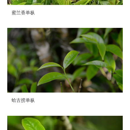
蜜兰香单枞
蛤古捞单枞