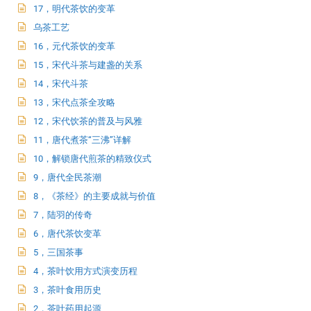
17，明代茶饮的变革
乌茶工艺
16，元代茶饮的变革
15，宋代斗茶与建盏的关系
14，宋代斗茶
13，宋代点茶全攻略
12，宋代饮茶的普及与风雅
11，唐代煮茶“三沸”详解
10，解锁唐代煎茶的精致仪式
9，唐代全民茶潮
8，《茶经》的主要成就与价值
7，陆羽的传奇
6，唐代茶饮变革
5，三国茶事
4，茶叶饮用方式演变历程
3，茶叶食用历史
2，茶叶药用起源