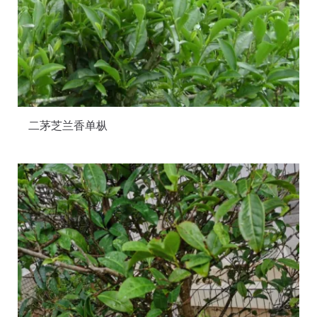
二茅芝兰香单枞