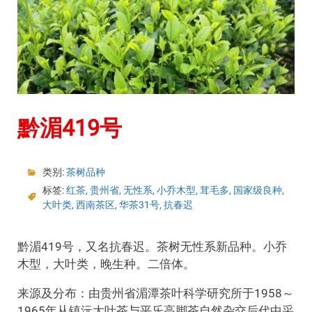
黔湄419号
类别:
茶树品种
标签:
红茶
,
贵州省
,
无性系
,
小乔木型
,
茸毛多
,
国家级良种
,
大叶类
,
西南茶区
,
华茶31号
,
抗春迟
黔湄419号，又名抗春迟。茶树无性系新品种。小乔
木型，大叶类，晚生种。二倍体。
来源及分布：由贵州省湄潭茶叶科学研究所于1958～
1965年从镇沅大叶茶与平乐高脚茶自然杂交后代中采