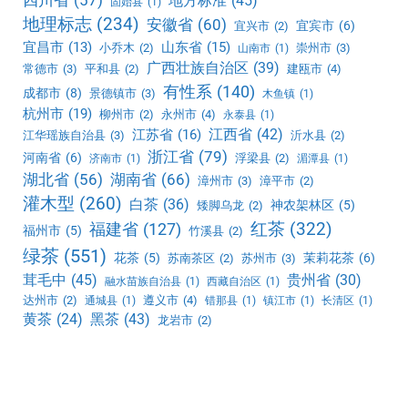
四川省
(57)
地方标准
(45)
固始县
(1)
地理标志
(234)
安徽省
(60)
宜宾市
(6)
宜兴市
(2)
宜昌市
(13)
山东省
(15)
小乔木
(2)
崇州市
(3)
山南市
(1)
广西壮族自治区
(39)
常德市
(3)
平和县
(2)
建瓯市
(4)
有性系
(140)
成都市
(8)
景德镇市
(3)
木鱼镇
(1)
杭州市
(19)
柳州市
(2)
永州市
(4)
永泰县
(1)
江西省
(42)
江苏省
(16)
江华瑶族自治县
(3)
沂水县
(2)
浙江省
(79)
河南省
(6)
浮梁县
(2)
济南市
(1)
湄潭县
(1)
湖北省
(56)
湖南省
(66)
漳州市
(3)
漳平市
(2)
灌木型
(260)
白茶
(36)
神农架林区
(5)
矮脚乌龙
(2)
红茶
(322)
福建省
(127)
福州市
(5)
竹溪县
(2)
绿茶
(551)
花茶
(5)
茉莉花茶
(6)
苏南茶区
(2)
苏州市
(3)
茸毛中
(45)
贵州省
(30)
融水苗族自治县
(1)
西藏自治区
(1)
达州市
(2)
遵义市
(4)
通城县
(1)
错那县
(1)
镇江市
(1)
长清区
(1)
黑茶
(43)
黄茶
(24)
龙岩市
(2)