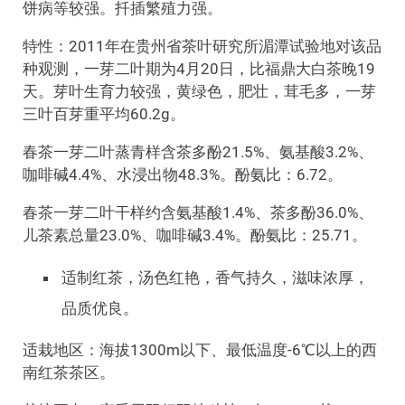
饼病等较强。扦插繁殖力强。
特性：2011年在贵州省茶叶研究所湄潭试验地对该品
种观测，一芽二叶期为4月20日，比福鼎大白茶晚19
天。芽叶生育力较强，黄绿色，肥壮，茸毛多，一芽
三叶百芽重平均60.2g。
春茶一芽二叶蒸青样含茶多酚21.5%、氨基酸3.2%、
咖啡碱4.4%、水浸出物48.3%。酚氨比：6.72。
春茶一芽二叶干样约含氨基酸1.4%、茶多酚36.0%、
儿茶素总量23.0%、咖啡碱3.4%。酚氨比：25.71。
适制红茶，汤色红艳，香气持久，滋味浓厚，
品质优良。
适栽地区：海拔1300m以下、最低温度-6℃以上的西
南红茶茶区。