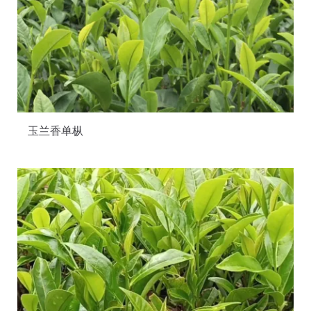
玉兰香单枞