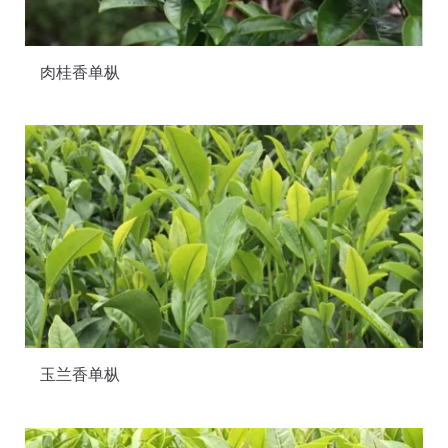
肉桂香单枞
玉兰香单枞