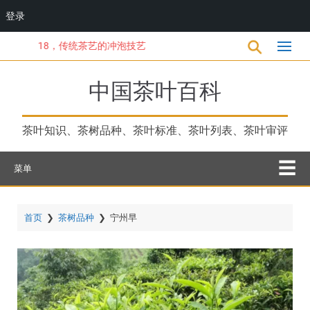
登录
跳
18，传统茶艺的冲泡技艺
转
到
主
中国茶叶百科
要
内
容
茶叶知识、茶树品种、茶叶标准、茶叶列表、茶叶审评
菜单
首页
❯
茶树品种
❯
宁州早