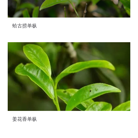
蛤古捞单枞
姜花香单枞