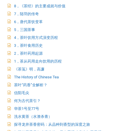
8，《茶经》的主要成就与价值
7，陆羽的传奇
6，唐代茶饮变革
5，三国茶事
4，茶叶饮用方式演变历程
3，茶叶食用历史
2，茶叶药用起源
1，茶从药用走向饮用的历程
《茶笺》明，高濂
The History of Chinese Tea
茶叶“药香”全解析？
信阳毛尖
何为古代茶引？
华茶1号至77号
洗水黄茶（水潦杀青）
探寻龙井茶香密码：从品种到香型的深度之旅