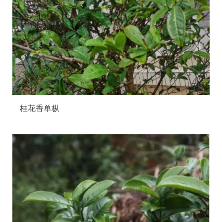
桂花香单枞