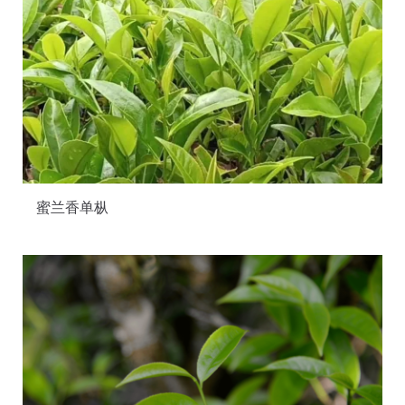
蜜兰香单枞