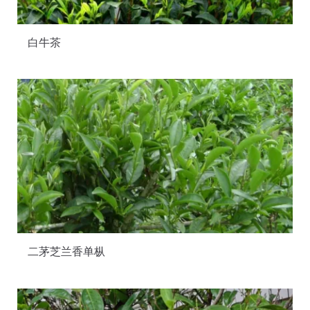
白牛茶
二茅芝兰香单枞