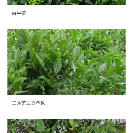
白牛茶
二茅芝兰香单枞