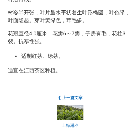
树姿半开张，叶片呈水平状着生叶形椭圆，叶色绿，
叶面隆起。芽叶黄绿色，茸毛多。
花冠直径4.0厘米，花瓣6～7瓣，子房有毛，花柱3
裂。抗寒性强。
适制红茶、绿茶。
适宜在江西茶区种植。
❮ 上一篇文章
上梅洲种