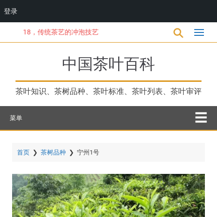
登录
跳
18，传统茶艺的冲泡技艺
转
到
主
中国茶叶百科
要
内
容
茶叶知识、茶树品种、茶叶标准、茶叶列表、茶叶审评
菜单
首页
❯
茶树品种
❯
宁州1号