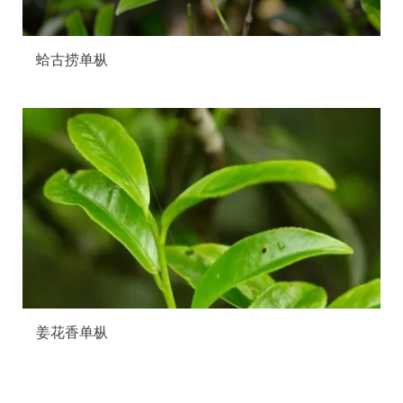
蛤古捞单枞
姜花香单枞