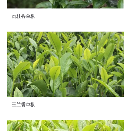
肉桂香单枞
玉兰香单枞