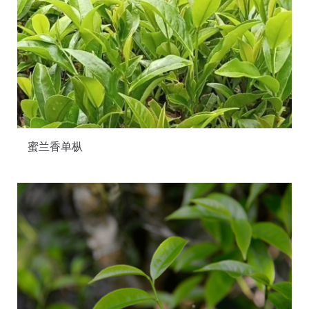
蜜兰香单枞