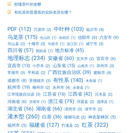
秒懂茶叶的发酵
有机茶和普通茶的实际差异在哪？
PDF
(112)
中叶种
(103)
万源市
(2)
临沂市
(4)
乌龙茶
(175)
信阳市
(6)
六安市
(9)
仓山区
(1)
余杭区
(1)
兴山县
(2)
十堰市
(3)
咸宁市
(3)
句容市
(1)
吴江区
(1)
四川省
(57)
地方标准
(45)
固始县
(1)
地理标志
(234)
安徽省
(60)
宜宾市
(6)
宜兴市
(2)
宜昌市
(13)
山东省
(15)
小乔木
(2)
崇州市
(3)
山南市
(1)
广西壮族自治区
(39)
常德市
(3)
平和县
(2)
建瓯市
(4)
有性系
(140)
成都市
(8)
景德镇市
(3)
木鱼镇
(1)
杭州市
(19)
柳州市
(2)
永州市
(4)
永泰县
(1)
江西省
(42)
江苏省
(16)
江华瑶族自治县
(3)
沂水县
(2)
浙江省
(79)
河南省
(6)
浮梁县
(2)
济南市
(1)
湄潭县
(1)
湖北省
(56)
湖南省
(66)
漳州市
(3)
漳平市
(2)
灌木型
(260)
白茶
(36)
神农架林区
(5)
矮脚乌龙
(2)
红茶
(322)
福建省
(127)
福州市
(5)
竹溪县
(2)