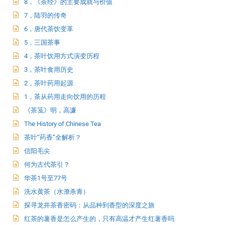
8，《茶经》的主要成就与价值
7，陆羽的传奇
6，唐代茶饮变革
5，三国茶事
4，茶叶饮用方式演变历程
3，茶叶食用历史
2，茶叶药用起源
1，茶从药用走向饮用的历程
《茶笺》明，高濂
The History of Chinese Tea
茶叶“药香”全解析？
信阳毛尖
何为古代茶引？
华茶1号至77号
洗水黄茶（水潦杀青）
探寻龙井茶香密码：从品种到香型的深度之旅
红茶的薯香是怎么产生的，只有高温才产生红薯香吗