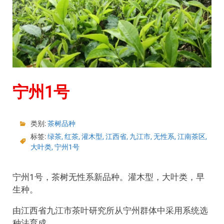
宁州1号
类别:
茶树品种
标签:
绿茶
,
红茶
,
灌木型
,
江西省
,
九江市
,
无性系
,
江南茶区
,
大叶类
,
宁州1号
宁州1号，茶树无性系新品种。灌木型，大叶类，早
生种。
由江西省九江市茶叶研究所从宁州群体中采用系统选
种法育成。