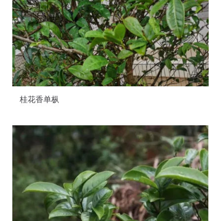
桂花香单枞