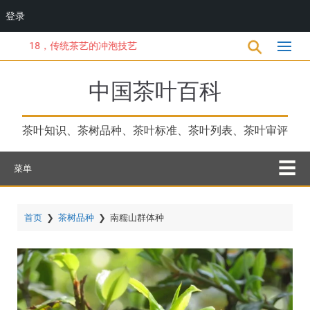
登录
跳
18，传统茶艺的冲泡技艺
转
到
主
中国茶叶百科
要
内
容
茶叶知识、茶树品种、茶叶标准、茶叶列表、茶叶审评
菜单
首页
❯
茶树品种
❯
南糯山群体种