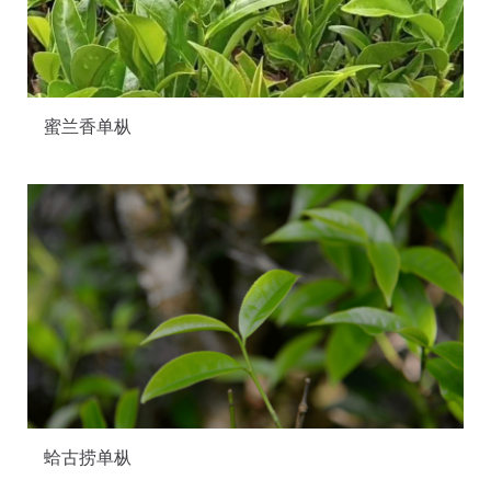
蜜兰香单枞
蛤古捞单枞