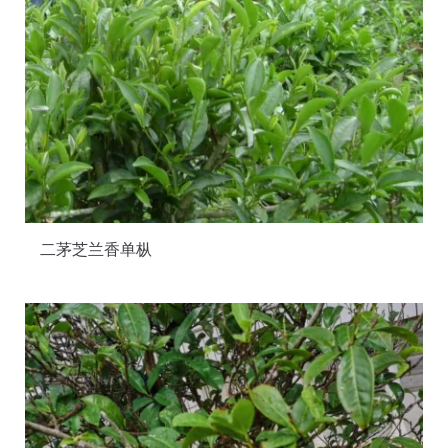
二茅芝兰香单枞