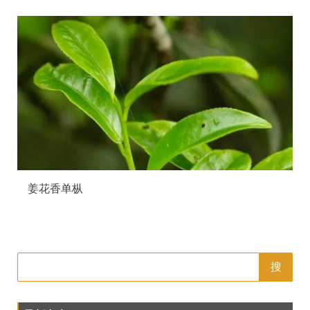
姜花香单枞
搜