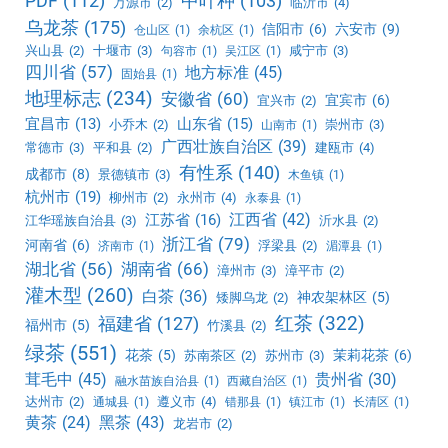
PDF
(112)
中叶种
(103)
万源市
(2)
临沂市
(4)
乌龙茶
(175)
信阳市
(6)
六安市
(9)
仓山区
(1)
余杭区
(1)
兴山县
(2)
十堰市
(3)
咸宁市
(3)
句容市
(1)
吴江区
(1)
四川省
(57)
地方标准
(45)
固始县
(1)
地理标志
(234)
安徽省
(60)
宜宾市
(6)
宜兴市
(2)
宜昌市
(13)
山东省
(15)
小乔木
(2)
崇州市
(3)
山南市
(1)
广西壮族自治区
(39)
常德市
(3)
平和县
(2)
建瓯市
(4)
有性系
(140)
成都市
(8)
景德镇市
(3)
木鱼镇
(1)
杭州市
(19)
柳州市
(2)
永州市
(4)
永泰县
(1)
江西省
(42)
江苏省
(16)
江华瑶族自治县
(3)
沂水县
(2)
浙江省
(79)
河南省
(6)
浮梁县
(2)
济南市
(1)
湄潭县
(1)
湖北省
(56)
湖南省
(66)
漳州市
(3)
漳平市
(2)
灌木型
(260)
白茶
(36)
神农架林区
(5)
矮脚乌龙
(2)
红茶
(322)
福建省
(127)
福州市
(5)
竹溪县
(2)
绿茶
(551)
花茶
(5)
茉莉花茶
(6)
苏南茶区
(2)
苏州市
(3)
茸毛中
(45)
贵州省
(30)
融水苗族自治县
(1)
西藏自治区
(1)
达州市
(2)
遵义市
(4)
通城县
(1)
错那县
(1)
镇江市
(1)
长清区
(1)
黑茶
(43)
黄茶
(24)
龙岩市
(2)