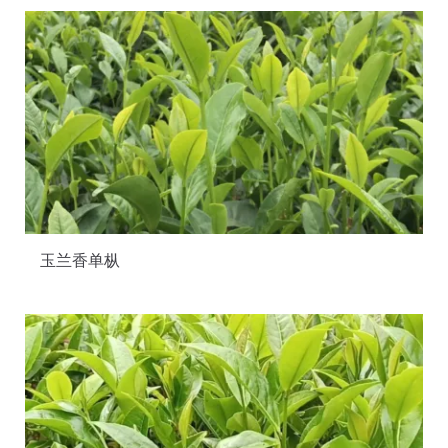
玉兰香单枞