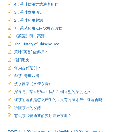
4，茶叶饮用方式演变历程
3，茶叶食用历史
2，茶叶药用起源
1，茶从药用走向饮用的历程
《茶笺》明，高濂
The History of Chinese Tea
茶叶“药香”全解析？
信阳毛尖
何为古代茶引？
华茶1号至77号
洗水黄茶（水潦杀青）
探寻龙井茶香密码：从品种到香型的深度之旅
红茶的薯香是怎么产生的，只有高温才产生红薯香吗
秒懂茶叶的发酵
有机茶和普通茶的实际差异在哪？