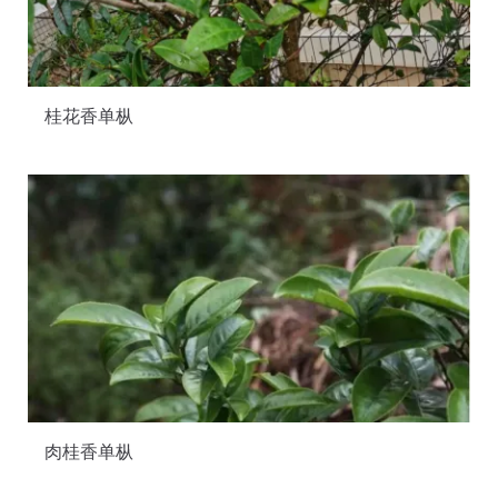
桂花香单枞
肉桂香单枞