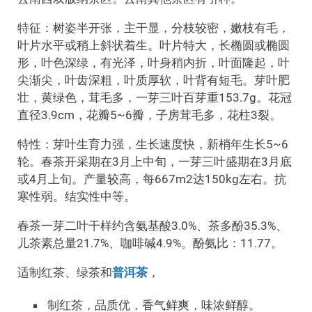
特征：树姿半开张，主干显，分枝较密，嫩枝有毛，
叶片水平或稍上斜状着生。叶片特大，长椭圆或椭圆
形，叶色深绿，有光泽，叶身稍内折，叶面隆起，叶
尖渐尖，叶齿深粗，叶质厚软，叶背有短毛。芽叶肥
壮，黄绿色，茸毛多，一芽三叶百芽重153.7g。花冠
直径3.9cm，花瓣5~6瓣，子房茸毛多，花柱3裂。
特性：芽叶生育力强，生长速度快，新梢年生长5~6
轮。春茶开采期在3月上中旬，一芽三叶盛期在3月底
或4月上旬。产量较高，每667m2达150kg左右。抗
寒性弱。结实性中等。
春茶一芽二叶干样约含氨基酸3.0%、茶多酚35.3%、
儿茶素总量21.7%、咖啡碱4.9%。酚氨比：11.77。
适制红茶、绿茶和
普洱茶
，
制红茶，品质优，香气鲜爽，味浓鲜醇。