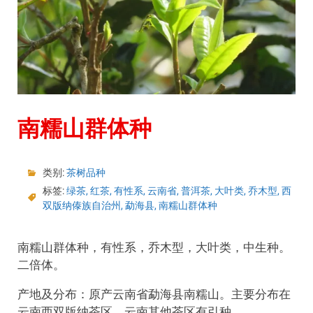
南糯山群体种
类别:
茶树品种
标签:
绿茶
,
红茶
,
有性系
,
云南省
,
普洱茶
,
大叶类
,
乔木型
,
西
双版纳傣族自治州
,
勐海县
,
南糯山群体种
南糯山群体种，有性系，乔木型，大叶类，中生种。
二倍体。
产地及分布：原产云南省勐海县南糯山。主要分布在
云南西双版纳茶区。云南其他茶区有引种。