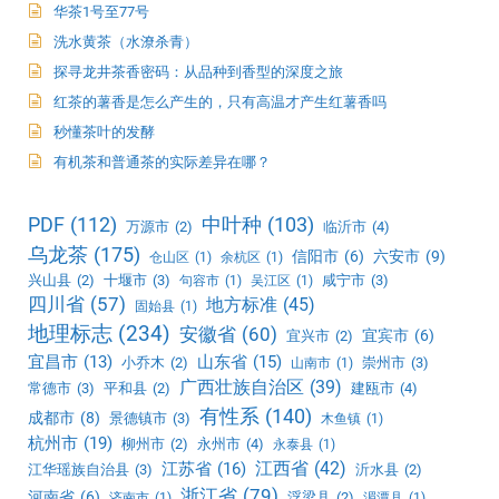
华茶1号至77号
洗水黄茶（水潦杀青）
探寻龙井茶香密码：从品种到香型的深度之旅
红茶的薯香是怎么产生的，只有高温才产生红薯香吗
秒懂茶叶的发酵
有机茶和普通茶的实际差异在哪？
PDF
(112)
中叶种
(103)
万源市
(2)
临沂市
(4)
乌龙茶
(175)
信阳市
(6)
六安市
(9)
仓山区
(1)
余杭区
(1)
兴山县
(2)
十堰市
(3)
咸宁市
(3)
句容市
(1)
吴江区
(1)
四川省
(57)
地方标准
(45)
固始县
(1)
地理标志
(234)
安徽省
(60)
宜宾市
(6)
宜兴市
(2)
宜昌市
(13)
山东省
(15)
小乔木
(2)
崇州市
(3)
山南市
(1)
广西壮族自治区
(39)
常德市
(3)
平和县
(2)
建瓯市
(4)
有性系
(140)
成都市
(8)
景德镇市
(3)
木鱼镇
(1)
杭州市
(19)
柳州市
(2)
永州市
(4)
永泰县
(1)
江西省
(42)
江苏省
(16)
江华瑶族自治县
(3)
沂水县
(2)
浙江省
(79)
河南省
(6)
浮梁县
(2)
济南市
(1)
湄潭县
(1)