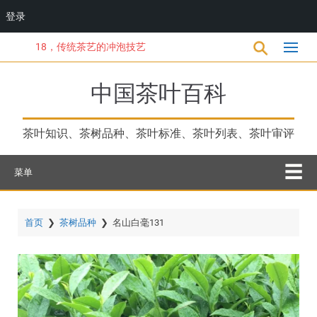
登录
跳
18，传统茶艺的冲泡技艺
转
到
主
中国茶叶百科
要
内
容
茶叶知识、茶树品种、茶叶标准、茶叶列表、茶叶审评
菜单
首页
❯
茶树品种
❯
名山白毫131