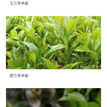
玉兰香单枞
蜜兰香单枞