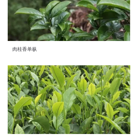
肉桂香单枞