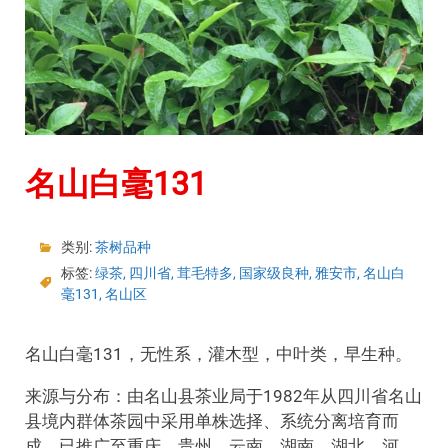
名山白毫131
类别:
茶树品种
标签:
绿茶
,
四川省
,
茸毛特多
,
国家级良种
,
雅安市
,
名山白
毫131
,
名山区
名山白毫131，无性系，灌木型，中叶类，早生种。
来源与分布：由名山县茶业局于1982年从四川省名山
县境内群体茶园中采用单株选择、系统分离培育而
成。已推广至重庆、贵州、云南、湖南、湖北、河