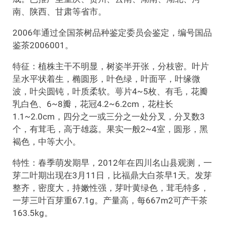
南、陕西、甘肃等省市。
2006年通过全国茶树品种鉴定委员会鉴定，编号国品
鉴茶2006001。
特征：植株主干不明显，树姿半开张，分枝密。叶片
呈水平状着生，椭圆形，叶色绿，叶面平，叶缘微
波，叶尖圆钝，叶质柔软。萼片4~5枚、有毛，花瓣
乳白色、6~8瓣，花冠4.2~6.2cm，花柱长
1.1~2.0cm，四分之一或三分之一处分叉，分叉数3
个，有茸毛，高于雄蕊。果实一般2~4室，圆形，黑
褐色，中等大小。
特性：春季萌发期早，2012年在四川名山县观测，一
芽二叶期出现在3月11日，比福鼎大白茶早1天。发芽
整齐，密度大，持嫩性强，芽叶黄绿色，茸毛特多，
一芽三叶百芽重67.1g。产量高，每667m2可产干茶
163.5kg。