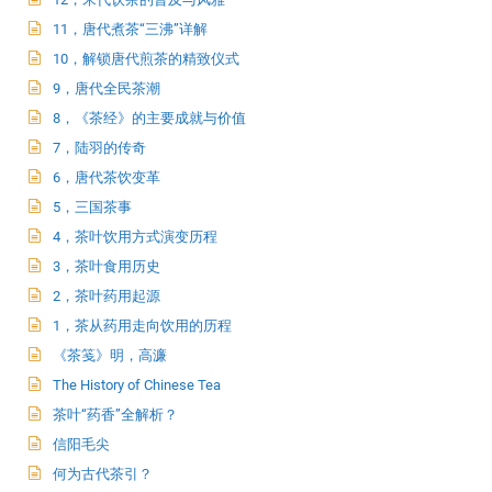
11，唐代煮茶“三沸”详解
10，解锁唐代煎茶的精致仪式
9，唐代全民茶潮
8，《茶经》的主要成就与价值
7，陆羽的传奇
6，唐代茶饮变革
5，三国茶事
4，茶叶饮用方式演变历程
3，茶叶食用历史
2，茶叶药用起源
1，茶从药用走向饮用的历程
《茶笺》明，高濂
The History of Chinese Tea
茶叶“药香”全解析？
信阳毛尖
何为古代茶引？