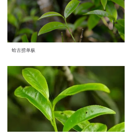
蛤古捞单枞