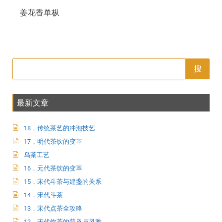
姜花香单枞
搜
最新文章
18，传统茶艺的冲泡技艺
17，明代茶饮的变革
乌茶工艺
16，元代茶饮的变革
15，宋代斗茶与建盏的关系
14，宋代斗茶
13，宋代点茶全攻略
12，宋代饮茶的普及与风雅