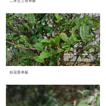
二茅芝兰香单枞
桂花香单枞